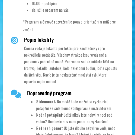
10:00 – potápění
dál už je program na vás
*Program a časové rozvržení je pouze orientační a může se
změnit.
Popis lokality
Čierna voda je lokalita perfektní pro začátečníky i pro
pokročilejší potápěče. Všechny atrakce jsou vyvázané a
popsané v podrobné mapě. Pod vodou se tak můžete těšit na
tramvaj, letadlo, autobus, kolo, telefonní budku, loď a spoustu
dalších věcí. Navíc je tu neskutečné množství ryb, které
opravdu nejde minout.
Doprovodný program
Sidemount
: Na místě bude možné si vyzkoušet
potápění se sidemount konfigurací s instruktorem.
Noční potápění:
Ještě nikdy jste nebyli v noci pod
vodou? Domluvte si s námi ponor na vyzkoušení.
Refresh ponor:
Už jste dlouho nebyli ve vodě, nebo
jdete úplně poprvé do lomu? Možná by stálo za to si