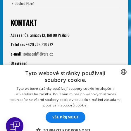
Obchod Plzeň
KONTAKT
Adresa:
Čs. armády 13, 160 00 Praha 6
Telefon:
+420 725 316 772
e-mail:
potapeni@divers.cz
Otevřeno:
Po - Pá: 11.00 - 19.00
Tyto webové stránky používají
soubory cookie.
Potápěčská jáma:
CZECH
Tyto webové stránky používají soubory cookie ke zlepšení
Po - Ne: 9.00 - 22.00
uživatelského zážitku. Používáním našich webových stránek
CZECH
souhlasíte se všemi soubory cookie v souladu s našimi zásadami
používání souborů cookie.
SLOVAK
VŠE PŘIJMOUT
GERMAN
Sportovní klub Divers. Powered by Divers Direct and Diveland, s.r.o.
FRENCH
ZOBRAZIT PODROBNOSTI