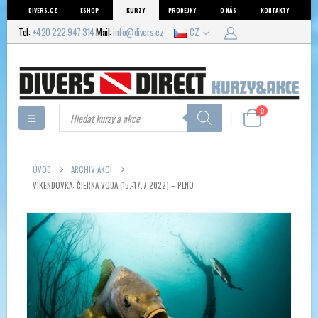
DIVERS.CZ
ESHOP
KURZY
PRODEJNY
O NÁS
KONTAKTY
Tel:
+420 222 947 314
Mail:
info@divers.cz
CZ
Products
0
search
ÚVOD
ARCHIV AKCÍ
VÍKENDOVKA: ČIERNA VODA (15.-17.7.2022) – PLNO