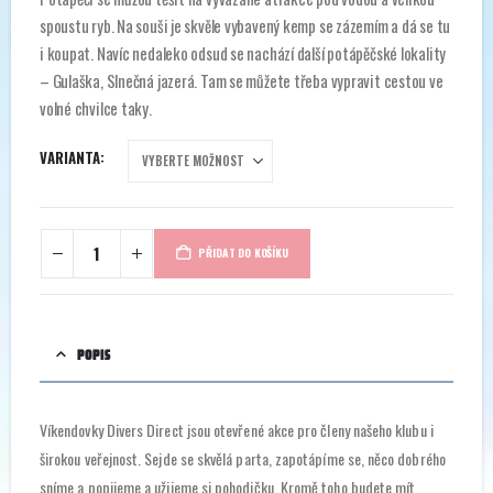
490 Kč
spoustu ryb. Na souši je skvěle vybavený kemp se zázemím a dá se tu
i koupat. Navíc nedaleko odsud se nachází další potápěčské lokality
– Gulaška, Slnečná jazerá. Tam se můžete třeba vypravit cestou ve
volné chvilce taky.
VARIANTA
PŘIDAT DO KOŠÍKU
POPIS
Víkendovky Divers Direct jsou otevřené akce pro členy našeho klubu i
širokou veřejnost. Sejde se skvělá parta, zapotápíme se, něco dobrého
sníme a popijeme a užijeme si pohodičku. Kromě toho budete mít