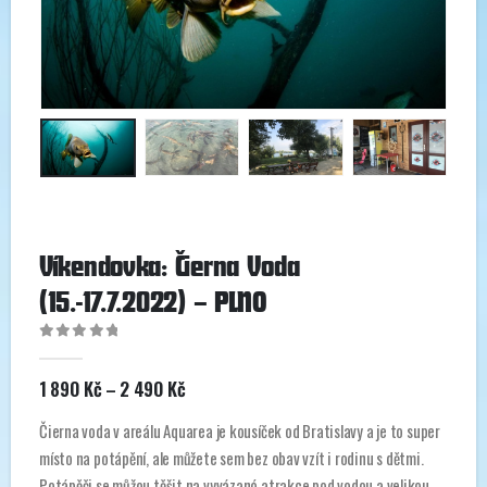
Víkendovka: Čierna Voda
(15.-17.7.2022) – PLNO
0
out of 5
Rozpětí
1 890
Kč
–
2 490
Kč
cen:
1
Čierna voda v areálu Aquarea je kousíček od Bratislavy a je to super
890 Kč
místo na potápění, ale můžete sem bez obav vzít i rodinu s dětmi.
až
2
Potápěči se můžou těšit na vyvázané atrakce pod vodou a velikou