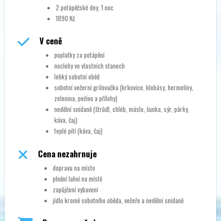
2 potápěčské dny, 1 noc
1890 Kč
V ceně
poplatky za potápění
noclehy ve vlastních stanech
lehký sobotní oběd
sobotní večerní grilovačka (krkovice, klobásy, hermelíny,
zelenina, pečivo a přílohy)
nedělní snídaně (štrůdl, chléb, máslo, šunka, sýr, párky,
káva, čaj)
teplé pití (káva, čaj)
Cena nezahrnuje
dopravu na místo
plnění lahví na místě
zapůjčení vybavení
jídlo kromě sobotního oběda, večeře a nedělní snídaně