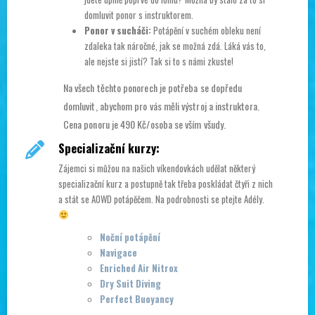
domluvit ponor s instruktorem.
Ponor v sucháči:
Potápění v suchém obleku není
zdaleka tak náročné, jak se možná zdá. Láká vás to,
ale nejste si jistí? Tak si to s námi zkuste!
Na všech těchto ponorech je potřeba se dopředu
domluvit, abychom pro vás měli výstroj a instruktora.
Cena ponoru je 490 Kč/osoba se vším všudy.
Specializační kurzy:
Zájemci si můžou na našich víkendovkách udělat některý
specializační kurz a postupně tak třeba poskládat čtyři z nich
a stát se AOWD potápěčem. Na podrobnosti se ptejte Adély.
Noční potápění
Navigace
Enriched Air Nitrox
Dry Suit Diving
Perfect Buoyancy