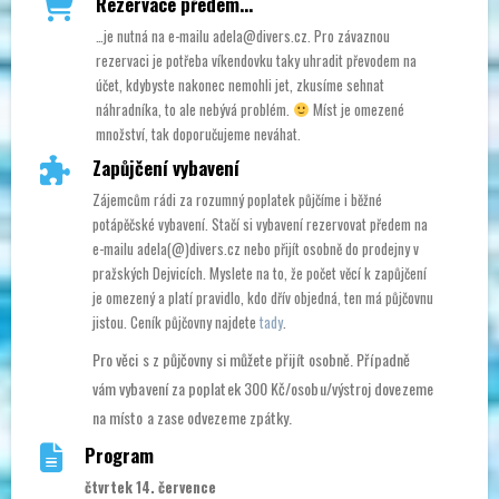
Rezervace předem...
…je nutná na e-mailu adela@divers.cz. Pro závaznou
rezervaci je potřeba víkendovku taky uhradit převodem na
účet, kdybyste nakonec nemohli jet, zkusíme sehnat
náhradníka, to ale nebývá problém.
Míst je omezené
množství, tak doporučujeme neváhat.
Zapůjčení vybavení
Zájemcům rádi za rozumný poplatek půjčíme i běžné
potápěčské vybavení. Stačí si vybavení rezervovat předem na
e-mailu adela(@)divers.cz nebo přijít osobně do prodejny v
pražských Dejvicích. Myslete na to, že počet věcí k zapůjčení
je omezený a platí pravidlo, kdo dřív objedná, ten má půjčovnu
jistou. Ceník půjčovny najdete
tady
.
Pro věci s z půjčovny si můžete přijít osobně. Případně
vám vybavení za poplatek 300 Kč/osobu/výstroj dovezeme
na místo a zase odvezeme zpátky.
Program
čtvrtek 14. července