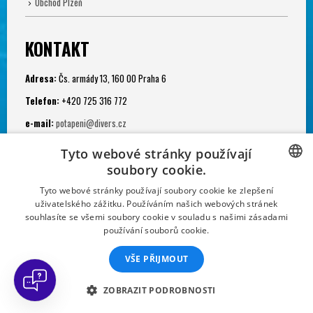
Obchod Plzeň
KONTAKT
Adresa:
Čs. armády 13, 160 00 Praha 6
Telefon:
+420 725 316 772
e-mail:
potapeni@divers.cz
Otevřeno:
Tyto webové stránky používají
Po - Pá: 11.00 - 19.00
soubory cookie.
Potápěčská jáma:
CZECH
Tyto webové stránky používají soubory cookie ke zlepšení
uživatelského zážitku. Používáním našich webových stránek
Po - Ne: 9.00 - 22.00
CZECH
souhlasíte se všemi soubory cookie v souladu s našimi zásadami
používání souborů cookie.
SLOVAK
VŠE PŘIJMOUT
GERMAN
FRENCH
ZOBRAZIT PODROBNOSTI
Sportovní klub Divers. Powered by Divers Direct and Diveland, s.r.o.