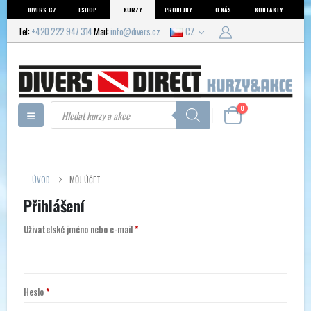
DIVERS.CZ
ESHOP
KURZY
PRODEJNY
O NÁS
KONTAKTY
Tel:
+420 222 947 314
Mail:
info@divers.cz
CZ
Products
0
search
ÚVOD
MŮJ ÚČET
Přihlášení
Povinné
Uživatelské jméno nebo e-mail
*
Povinné
Heslo
*