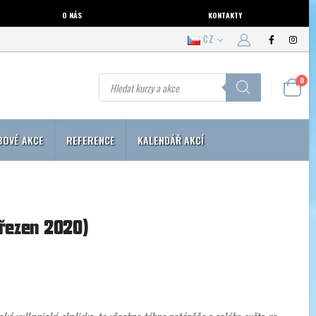
O NÁS
KONTAKTY
CZ
Products
0
search
BOVÉ AKCE
REFERENCE
KALENDÁŘ AKCÍ
březen 2020)