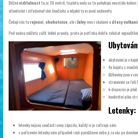
Běžná
viditelnost
tu je 20 metrů, teplota vody se tu pohybuje neustále kolem 
atlantické i středomořské živočichy a nějaké ty vzácné endemity.
Čekají vás tu
rejnoci
,
chobotnice
, ale i
želvy
mezi skalami a
útesy vulkan
Pod vodou můžete zažít lehké proudy, proto je potřeba dobře zvládat vypouštěn
Ubytování
ubytování je v kaju
4x kajuta s manžel
lůžkoviny jsou v ce
stravování se řeš
k dispozici je pln
konkrétní plán st
Letenky:
letenky nejsou součástí ceny zájezdu, každý si je zařizuje sám
s pořízením letenky vám případně rádi pomůžeme nebo ji za vás po domluv