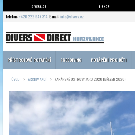
DIVERS.CZ
E-SHOP
Telefon:
+420 222 947 314
E-mail:
info@divers.cz
PŘÍSTROJOVÉ POTÁPĚNÍ
FREEDIVING
POTÁPĚNÍ PRO DĚTI
ÚVOD
ARCHIV AKCÍ
KANÁRSKÉ OSTROVY JARO 2020 (BŘEZEN 2020)