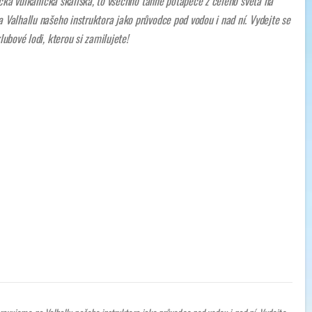
ická vulkanická skaliska, to všechno táhne potápěče z celého světa na
Valhallu našeho instruktora jako průvodce pod vodou i nad ní. Vydejte se
ubové lodi, kterou si zamilujete!