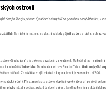
árských ostrovů
krytých černým lávovým pískem. Španělské ostrovy leží na východním okraji Atlantiku, u s
a
zážitků
. Na místě je možné si na vlastní náklady
půjčit
auto
a projet si ostrov, vy
„ostrov věčného jara” a je dokonce považován za kontinent. Má totiž oblasti s různými 
dete tu nejrušnější
letoviska
. Dominantou ostrova Pico del Teide,
třetí nejvyšší so
ýběhem tučňáků. Za návštěvu stojí i město La Laguna, které je zapsané v UNESCO.
romantický a čistý. Přirozenou krásu ostrova doplňují vysoké útesy při pobřeží, vulkani
hem plavby můžete podívat, pokud to dovolí počasí. Záleží na termínu a aktuálních 