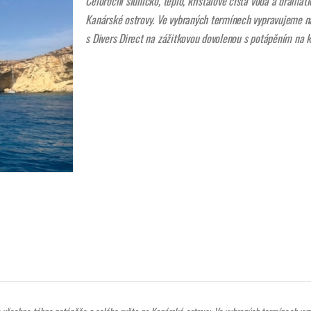
Celoroční sluníčko, teplo, křišťálově čistá voda a dramat
Kanárské ostrovy. Ve vybraných termínech vypravujeme na 
s Divers Direct na zážitkovou dovolenou s potápěním na kl