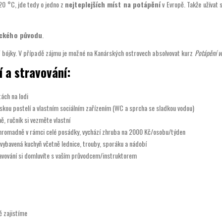
20 °C, jde tedy o jedno z
nejteplejších míst na potápění
v Evropě. Takže užívat 
ického původu
.
í bójky. V případě zájmu je možné na Kanárských ostrovech absolvovat kurz
Potápění v
 a stravování:
tách na lodi
skou postelí a vlastním sociálním zařízením (WC a sprcha se sladkou vodou)
ně, ručník si vezměte vlastní
í hromadně v rámci celé posádky, vychází zhruba na 2000 Kč/osobu/týden
ě vybavená kuchyň včetně lednice, trouby, sporáku a nádobí
ravování si domluvíte s vaším průvodcem/instruktorem
ě zajistíme