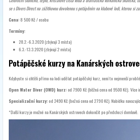
Celoroční sluníčko, teplo, křišťálově čistá voda a dramatická vulkanická skaliska,
se s Divers Direct na zážitkovou dovolenou s potápěním na klubové lodi, kterou si za
Cena:
8 500 Kč / osobu
Termíny:
28.2.-6.3.2020 (zbývají 3 místa)
6.3.-13.3.2020 (zbývají 2 místa)
Potápěčské kurzy na Kanárských ostrov
Kdybyste si chtěli přímo na lodi udělat potápěčský kurz, není to nejmenší probl
Open Water Diver (OWD) kurz:
od 7900 Kč (běžná cena od 9500 Kč). Více i
Specializační kurzy:
od 2490 Kč (bežná cena od 2790 Kč). Nabídku navazujíc
*Další kurzy je možné na Kanárských ostrovech dokončit po předchozí domluvě.