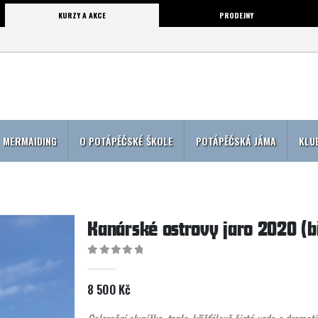
KURZY A AKCE
PRODEJNY
MERMAIDING
O POTÁPĚČSKÉ ŠKOLE
POTÁPĚČSKÁ JÁMA
KLU
Kanárské ostrovy jaro 2020 (
0
out of 5
8 500
Kč