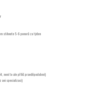
y
em stihnete 5-6 ponorů za týden
t, není to ale příliš pravděpodobné)
 ani specializaci)