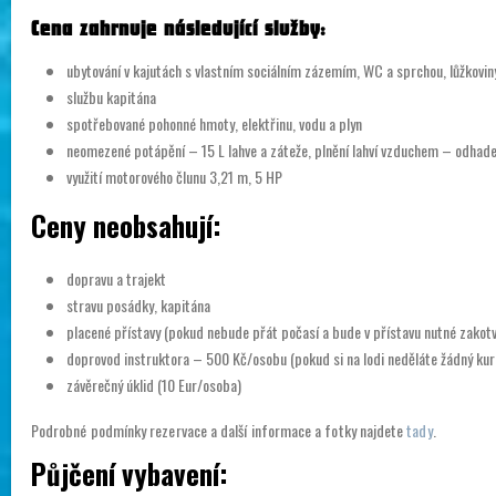
Cena zahrnuje následující služby:
ubytování v kajutách s vlastním sociálním zázemím, WC a sprchou, lůžkovin
službu kapitána
spotřebované pohonné hmoty, elektřinu, vodu a plyn
neomezené potápění – 15 L lahve a záteže, plnění lahví vzduchem – odhad
využití motorového člunu 3,21 m, 5 HP
Ceny neobsahují:
dopravu a trajekt
stravu posádky, kapitána
placené přístavy (pokud nebude přát počasí a bude v přístavu nutné zakotvi
doprovod instruktora – 500 Kč/osobu (pokud si na lodi neděláte žádný kurz
závěrečný úklid (10 Eur/osoba)
Podrobné podmínky rezervace a další informace a fotky najdete
tady
.
Půjčení vybavení: