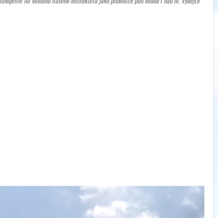
ravujeme na Valhallu našeho instruktora jako průvodce pod vodou i nad ní. Vydejte