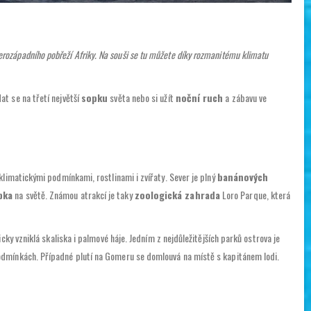
everozápadního pobřeží Afriky. Na souši se tu můžete díky rozmanitému klimatu
dat se na třetí největší
sopku
světa nebo si užít
noční ruch
a zábavu ve
klimatickými podmínkami, rostlinami i zvířaty. Sever je plný
banánových
pka
na světě. Známou atrakcí je taky
zoologická zahrada
Loro Parque, která
cky vzniklá skaliska i palmové háje. Jedním z nejdůležitějších parků ostrova je
podmínkách. Případné plutí na Gomeru se domlouvá na místě s kapitánem lodi.