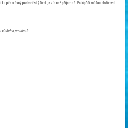
si tu překrásný podmořský život je víc než příjemné. Potápěči můžou obdivovat
e vlnách a proudech
.