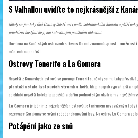
S Valhallou uvidíte to nejkrásnější z Kan
Někdy se jim taky říká Ostrovy štěstí, asi i podle subtropického klimatu a pláží po
procházet hustými lesy, ale i otevřenými pouštními oblastmi.
Dovolená na Kanárských ostrovech s Divers Direct znamená spoustu
možností
městech na pobřeží.
Ostrovy Tenerife a La Gomera
Největší z Kanárských ostrovů se jmenuje
Tenerife
, někdy se mu taky přezdívá 
plantáží
a
stále kvetoucích stromů a keřů
. Jih je naopak vyprahlejší a naj
se chlubí největší kolekcí papoušků a obřím podmořským akváriem s největším v
La Gomera
je jedním z nejzelenějších ostrovů, je turismem nezasažený a tedy i 
rezervace Garajonay se svými rododendronovými lesy. Na ostrov La Gomera se bě
Potápění jako ze snů