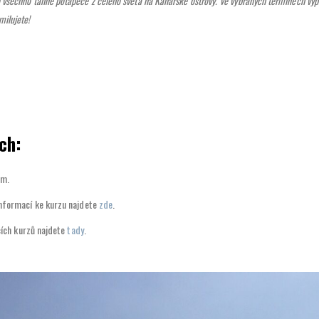
 to všechno táhne potápěče z celého světa na Kanárské ostrovy. Ve vybraných termínech vyp
milujete!
ech:
ém.
nformací ke kurzu najdete
zde
.
ích kurzů najdete
tady
.