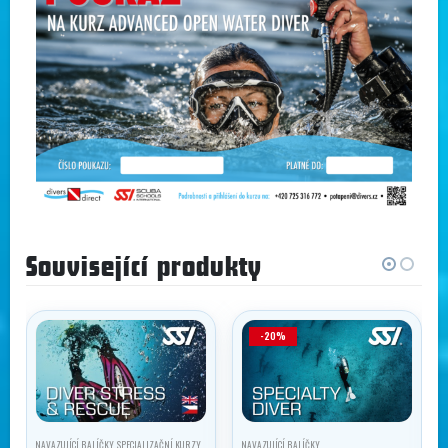
Související produkty
-20%
NAVAZUJÍCÍ BALÍČKY
,
SPECIALIZAČNÍ KURZY
NAVAZUJÍCÍ BALÍČKY