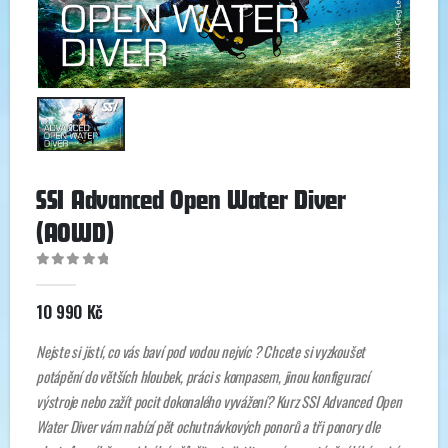
SSI Advanced Open Water Diver
(AOWD)
0
out of 5
10 990
Kč
Nejste si jistí, co vás baví pod vodou nejvíc ? Chcete si vyzkoušet
potápění do větších hloubek, práci s kompasem, jinou konfigurací
výstroje nebo zažít pocit dokonalého vyvážení? Kurz SSI Advanced Open
Water Diver vám nabízí pět ochutnávkových ponorů a tři ponory dle