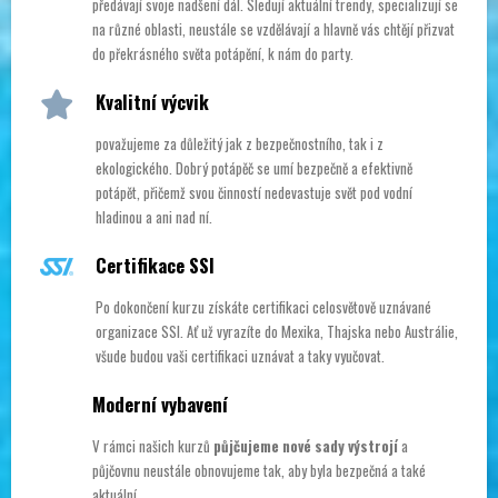
předávají svoje nadšení dál. Sledují aktuální trendy, specializují se
na různé oblasti, neustále se vzdělávají a hlavně vás chtějí přizvat
do překrásného světa potápění, k nám do party.
Kvalitní výcvik
považujeme za důležitý jak z bezpečnostního, tak i z
ekologického. Dobrý potápěč se umí bezpečně a efektivně
potápět, přičemž svou činností nedevastuje svět pod vodní
hladinou a ani nad ní.
Certifikace SSI
Po dokončení kurzu získáte certifikaci celosvětově uznávané
organizace SSI. Ať už vyrazíte do Mexika, Thajska nebo Austrálie,
všude budou vaši certifikaci uznávat a taky vyučovat.
Moderní vybavení
V rámci našich kurzů
půjčujeme nové sady výstrojí
a
půjčovnu neustále obnovujeme tak, aby byla bezpečná a také
aktuální.