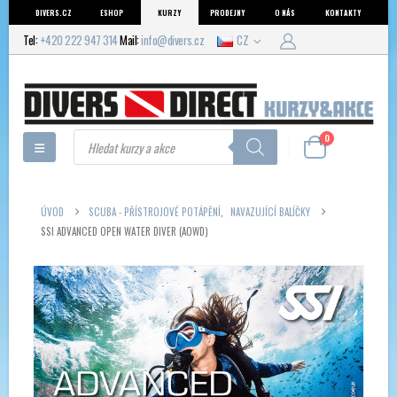
DIVERS.CZ
ESHOP
KURZY
PRODEJNY
O NÁS
KONTAKTY
Tel:
+420 222 947 314
Mail:
info@divers.cz
CZ
Products
0
search
ÚVOD
SCUBA - PŘÍSTROJOVÉ POTÁPĚNÍ
,
NAVAZUJÍCÍ BALÍČKY
SSI ADVANCED OPEN WATER DIVER (AOWD)