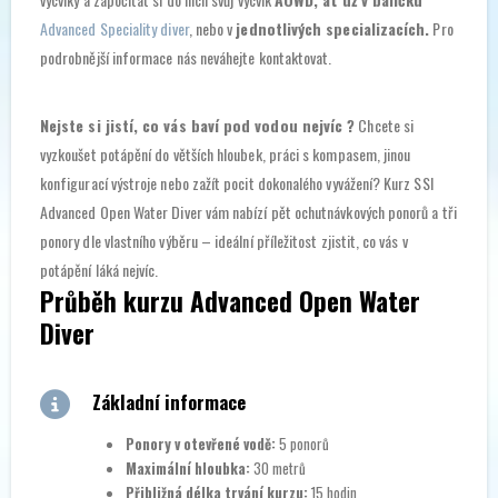
Advanced Speciality diver
, nebo v
jednotlivých specializacích.
Pro
podrobnější informace nás neváhejte kontaktovat.
Nejste si jistí, co vás baví pod vodou nejvíc ?
Chcete si
vyzkoušet potápění do větších hloubek, práci s kompasem, jinou
konfigurací výstroje nebo zažít pocit dokonalého vyvážení? Kurz SSI
Advanced Open Water Diver vám nabízí pět ochutnávkových ponorů a tři
ponory dle vlastního výběru – ideální příležitost zjistit, co vás v
potápění láká nejvíc.
Průběh kurzu Advanced Open Water
Diver
Základní informace
Ponory v otevřené vodě:
5 ponorů
Maximální hloubka:
30 metrů
Přibližná délka trvání kurzu:
15 hodin