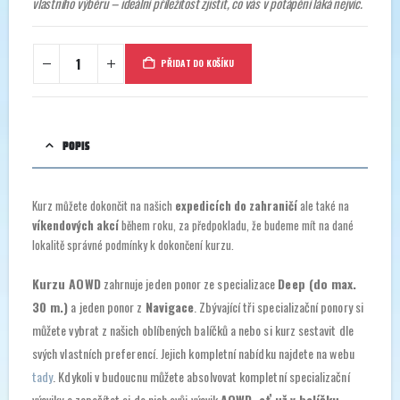
vlastního výběru – ideální příležitost zjistit, co vás v potápění láká nejvíc.
PŘIDAT DO KOŠÍKU
POPIS
Kurz můžete dokončit na našich
expedicích do zahraničí
ale také na
víkendových akcí
během roku, za předpokladu, že budeme mít na dané
lokalitě správné podmínky k dokončení kurzu.
Kurzu AOWD
zahrnuje jeden ponor ze specializace
Deep (do max.
30 m.)
a jeden ponor z
Navigace
. Zbývající tři specializační ponory si
můžete vybrat z našich oblíbených balíčků a nebo si kurz sestavit dle
svých vlastních preferencí. Jejich kompletní nabídku najdete na webu
tady
. Kdykoli v budoucnu můžete absolvovat kompletní specializační
výcviky a započítat si do nich svůj výcvik
AOWD, ať už v balíčku