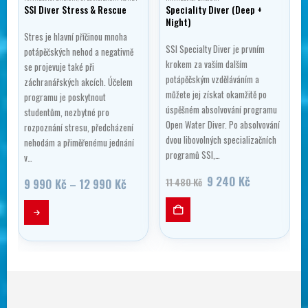
SSI Diver Stress & Rescue
Speciality Diver (Deep +
Night)
Stres je hlavní příčinou mnoha
SSI Specialty Diver je prvním
potápěčských nehod a negativně
krokem za vaším dalším
se projevuje také při
potápěčským vzděláváním a
záchranářských akcích. Účelem
můžete jej získat okamžitě po
programu je poskytnout
úspěšném absolvování programu
studentům, nezbytné pro
Open Water Diver. Po absolvování
rozpoznání stresu, předcházení
dvou libovolných specializačních
nehodám a přiměřenému jednání
programů SSI,…
v…
lní
Původní
Aktuální
9 240
Kč
Rozpětí
9 990
Kč
–
12 990
Kč
11 480
Kč
cena
cena
cen:
Tento produkt má více variant. Možnosti lze vybrat na stránce produktu
byla:
je:
9
11
9
990 Kč
č.
480 Kč.
240 Kč.
až
12
990 Kč