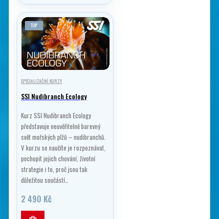
TIP
SPECIALIZAČNÍ KURZY
SSI Nudibranch Ecology
Kurz SSI Nudibranch Ecology
představuje neuvěřitelně barevný
svět mořských plžů – nudibranchů.
V kurzu se naučíte je rozpoznávat,
pochopit jejich chování, životní
strategie i to, proč jsou tak
důležitou součástí…
2 490
Kč