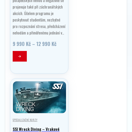
potápěčských nehod a negativně se
projevuje také při záchranářských
akcích. Účelem programu je
poskytnout studentům, nezbytné
pro rozpoznání stresu, předcházení
nehodám a přiměřenému jednání v…
Rozpětí
9 990
Kč
–
12 990
Kč
cen:
9
Tento
990 Kč
produkt
až
má
12
990 Kč
více
variant.
Možnosti
lze
vybrat
na
stránce
produktu
SPECIALIZAČNÍ KURZY
SSI Wreck Diving – Vrakové