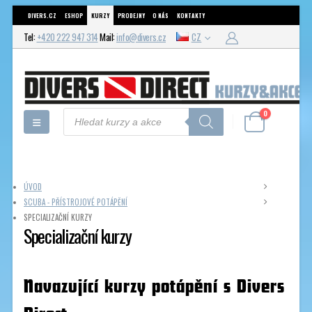
DIVERS.CZ
ESHOP
KURZY
PRODEJNY
O NÁS
KONTAKTY
Tel:
+420 222 947 314
Mail:
info@divers.cz
CZ
Products
0
search
ÚVOD
SCUBA - PŘÍSTROJOVÉ POTÁPĚNÍ
SPECIALIZAČNÍ KURZY
Specializační kurzy
Navazující kurzy potápění s Divers