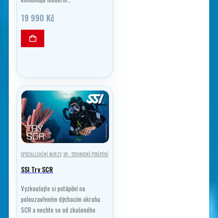
19 990
Kč
SPECIALIZAČNÍ KURZY
,
XR - TECHNICKÉ POTÁPĚNÍ
SSI Try SCR
Vyzkoušejte si potápění na
polouzavřeném dýchacím okruhu
SCR a nechte se od zkušeného