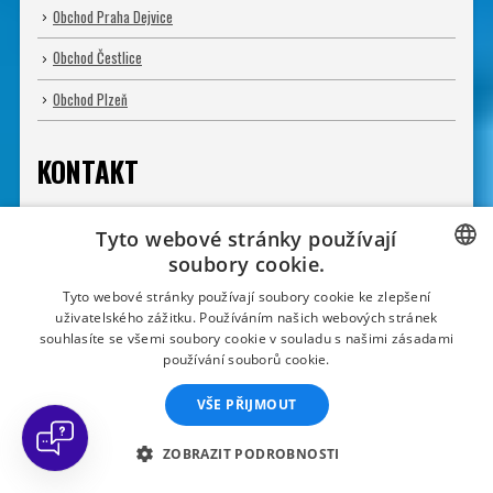
Obchod Praha Dejvice
Obchod Čestlice
Obchod Plzeň
KONTAKT
Adresa:
Čs. armády 13, 160 00 Praha 6
Tyto webové stránky používají
Telefon:
+420 725 316 772
soubory cookie.
e-mail:
potapeni@divers.cz
CZECH
Tyto webové stránky používají soubory cookie ke zlepšení
uživatelského zážitku. Používáním našich webových stránek
Otevřeno:
CZECH
souhlasíte se všemi soubory cookie v souladu s našimi zásadami
Po - Pá: 11.00 - 19.00
používání souborů cookie.
SLOVAK
Potápěčská jáma:
VŠE PŘIJMOUT
GERMAN
Po - Ne: 9.00 - 22.00
FRENCH
ZOBRAZIT PODROBNOSTI
ENGLISH