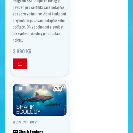
Program SSI Computer Diving je
navržen pro certifikované potápěče,
aby se seznámili se všemi funkcemi
a výhodami používání potápěčského
počítače. Díky pochopení a znalosti,
jak využívat všechny jeho funkce,
nejen…
3 990
Kč
TIP
SPECIALIZAČNÍ KURZY
SSI Shark Ecology