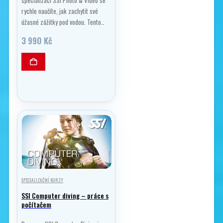
rychle naučíte, jak zachytit své
úžasné zážitky pod vodou. Tento…
3 990
Kč
SPECIALIZAČNÍ KURZY
SSI Computer diving – práce s
počítačem