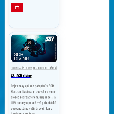
SPECIALIZAČNÍ KURZY
,
XR - TECHNICKÉ POTÁPĚNÍ
SSI SCR diving
Objev nový způsob potápění s SCR
Horizon. Nauč se pracovat se semi-
closed rebreatherem, užij si delší a
tišší ponory a posuň své potápěčské
dovednosti na vyšší úroveň. Kurz
kombinuje moderní…