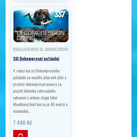
variant.
Možnosti
lze
vybrat
na
stránce
produktu
SPECIALIZAČNÍ KURZY
,
XR - TECHNICKÉ POTÁPĚNÍ
SSI Dekompresní potápění
V rámci kurzu Dekompresního
potápění se naučíte připravit plán a
provést dekompresní ponory za
použití běžného rekreačního
vybavení s jednou stage lahví.
Hloubkový limit kurzu je 40 metrů a
maximální…
7 490
Kč