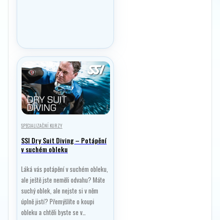
SPECIALIZAČNÍ KURZY
SSI Dry Suit Diving – Potápění
v suchém obleku
Láká vás potápění v suchém obleku,
ale ještě jste neměli odvahu? Máte
suchý oblek, ale nejste si v něm
úplně jistí? Přemýšlíte o koupi
obleku a chtěli byste se v…