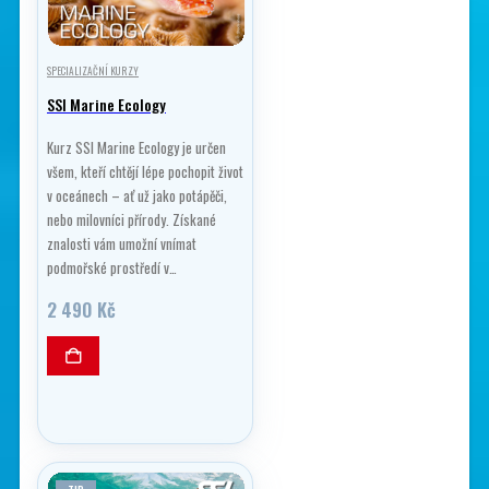
vybrat
na
stránce
SPECIALIZAČNÍ KURZY
produktu
SSI Marine Ecology
Kurz SSI Marine Ecology je určen
všem, kteří chtějí lépe pochopit život
v oceánech – ať už jako potápěči,
nebo milovníci přírody. Získané
znalosti vám umožní vnímat
podmořské prostředí v…
2 490
Kč