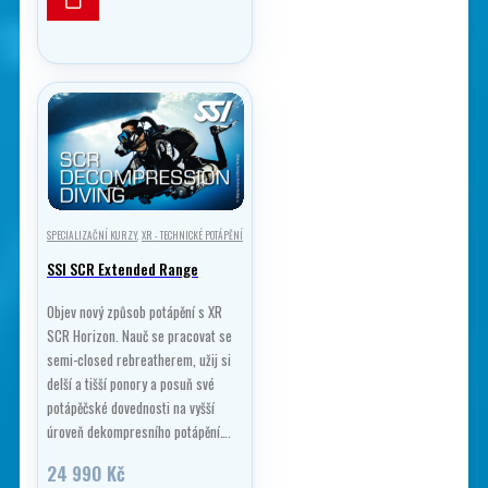
SPECIALIZAČNÍ KURZY
,
XR - TECHNICKÉ POTÁPĚNÍ
SSI SCR Extended Range
Objev nový způsob potápění s XR
SCR Horizon. Nauč se pracovat se
semi-closed rebreatherem, užij si
delší a tišší ponory a posuň své
potápěčské dovednosti na vyšší
úroveň dekompresního potápění….
24 990
Kč