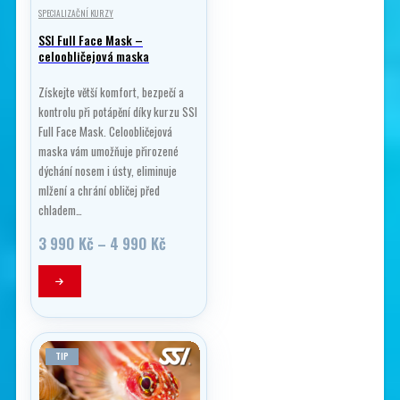
SPECIALIZAČNÍ KURZY
SSI Full Face Mask –
celoobličejová maska
Získejte větší komfort, bezpečí a
kontrolu při potápění díky kurzu SSI
Full Face Mask. Celoobličejová
maska vám umožňuje přirozené
dýchání nosem i ústy, eliminuje
mlžení a chrání obličej před
chladem…
Rozpětí
3 990
Kč
–
4 990
Kč
cen:
3
Tento
990 Kč
produkt
až
má
4
990 Kč
více
variant.
TIP
Možnosti
lze