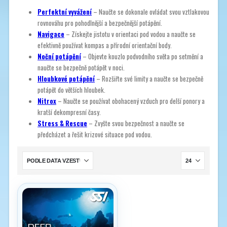
Perfektní vyvážení
– Naučte se dokonale ovládat svou vztlakovou
rovnováhu pro pohodlnější a bezpečnější potápění.
Navigace
– Získejte jistotu v orientaci pod vodou a naučte se
efektivně používat kompas a přírodní orientační body.
Noční potápění
– Objevte kouzlo podvodního světa po setmění a
naučte se bezpečně potápět v noci.
Hloubkové potápění
– Rozšiřte své limity a naučte se bezpečně
potápět do větších hloubek.
Nitrox
– Naučte se používat obohacený vzduch pro delší ponory a
kratší dekompresní časy.
Stress & Rescue
– Zvyšte svou bezpečnost a naučte se
předcházet a řešit krizové situace pod vodou.