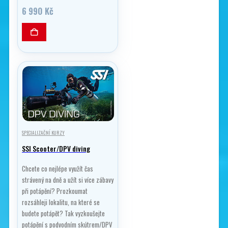
6 990
Kč
SPECIALIZAČNÍ KURZY
SSI Scooter/DPV diving
Chcete co nejlépe využít čas
strávený na dně a užít si více zábavy
při potápění? Prozkoumat
rozsáhleji lokalitu, na které se
budete potápět? Tak vyzkoušejte
potápění s podvodním skútrem/DPV