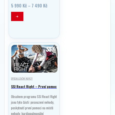
Rozpětí
5 990
Kč
–
7 490
Kč
cen:
5
Tento
990 Kč
produkt
až
má
7
490 Kč
více
variant.
Možnosti
lze
vybrat
na
stránce
produktu
SPECIALIZAČNÍ KURZY
SSI React Right – První pomoc
Obsahem programu SSI React Right
jsou tyto části: posouzení nehody,
poskytnutí první pomoci na místě
nehody, kardiopulmonální