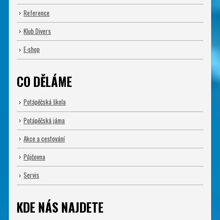
Reference
Klub Divers
E-shop
CO DĚLÁME
Potápěčská škola
Potápěčská jáma
Akce a cestování
Půjčovna
Servis
KDE NÁS NAJDETE