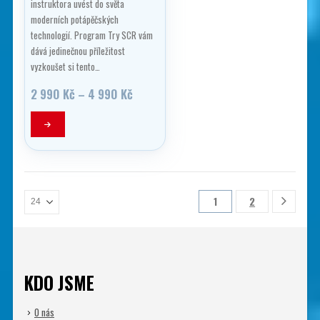
instruktora uvést do světa
moderních potápěčských
technologií. Program Try SCR vám
dává jedinečnou příležitost
vyzkoušet si tento…
Rozpětí
2 990
Kč
–
4 990
Kč
cen:
2
Tento
990 Kč
produkt
až
má
4
990 Kč
více
variant.
Možnosti
1
2
lze
vybrat
na
stránce
produktu
KDO JSME
O nás