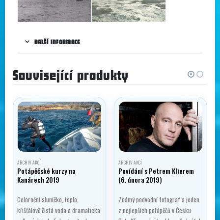
DALŠÍ INFORMACE
Související produkty
ARCHIV AKCÍ
ARCHIV AKCÍ
Potápěčské kurzy na
Povídání s Petrem Klierem
Kanárech 2019
(6. února 2019)
Celoroční sluníčko, teplo,
Známý podvodní fotograf a jeden
křišťálově čistá voda a dramatická
z nejlepších potápěčů v Česku