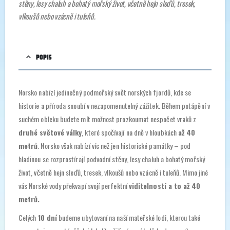
stěny, lesy chaluh a bohatý mořský život, včetně hejn sleďů, tresek,
vlkoušů nebo vzácně i tuleňů.
POPIS
Norsko nabízí jedinečný podmořský svět norských fjordů, kde se
historie a příroda snoubí v nezapomenutelný zážitek. Během potápění v
suchém obleku budete mít možnost prozkoumat nespočet vraků z
druhé světové války
, které spočívají na dně v hloubkách
až 40
metrů
. Norsko však nabízí víc než jen historické památky – pod
hladinou se rozprostírají podvodní stěny, lesy chaluh a bohatý mořský
život, včetně hejn sleďů, tresek, vlkoušů nebo vzácně i tuleňů. Mimo jiné
vás Norské vody překvapí svojí perfektní
viditelností a to až 40
metrů.
Celých
10 dní
budeme ubytovaní na naší mateřské lodi, kterou také