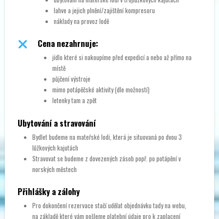
lahve a jejich plnění/zajištění kompresoru
náklady na provoz lodě
Cena nezahrnuje:
jídlo které si nakoupíme před expedicí a nebo až přímo na
místě
půjčení výstroje
mimo potápěčské aktivity (dle možností)
letenky tam a zpět
Ubytování a stravování
Bydlet budeme na mateřské lodi, která je situovaná po dvou 3
lůžkových kajutách
Stravovat se budeme z dovezených zásob popř. po potápění v
norských městech
Přihlášky a zálohy
Pro dokončení rezervace stačí udělat objednávku tady na webu,
na základě které vám pošleme platební údaje pro k zaplacení