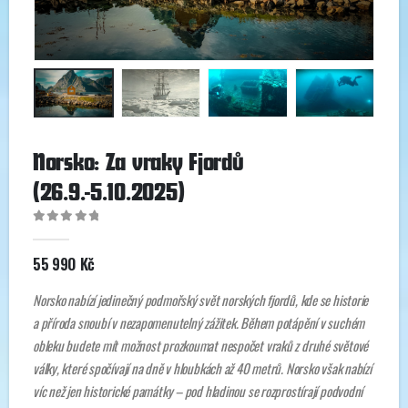
Norsko: Za vraky Fjordů
(26.9.-5.10.2025)
0
out of 5
55 990
Kč
Norsko nabízí jedinečný podmořský svět norských fjordů, kde se historie
a příroda snoubí v nezapomenutelný zážitek. Během potápění v suchém
obleku budete mít možnost prozkoumat nespočet vraků z druhé světové
války, které spočívají na dně v hloubkách až 40 metrů. Norsko však nabízí
víc než jen historické památky – pod hladinou se rozprostírají podvodní