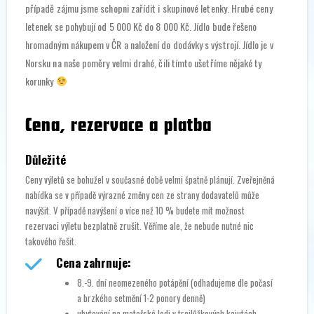
případě zájmu jsme schopni zařídit i skupinové letenky. Hrubé ceny
letenek se pohybují od 5 000 Kč do 8 000 Kč. Jídlo bude řešeno
hromadným nákupem v ČR a naložení do dodávky s výstrojí. Jídlo je v
Norsku na naše poměry velmi drahé, čili tímto ušetříme nějaké ty
korunky
Cena, rezervace a platba
Důležité
Ceny výletů se bohužel v současné době velmi špatně plánují. Zveřejněná
nabídka se v případě výrazné změny cen ze strany dodavatelů může
navýšit. V případě navýšení o více než 10 % budete mít možnost
rezervaci výletu bezplatně zrušit. Věříme ale, že nebude nutné nic
takového řešit.
Cena zahrnuje:
8.-9. dní neomezeného potápění (odhadujeme dle počasí
a brzkého setmění 1-2 ponory denně)
ubytování na mateřské lodi v trojlůžkových kajutách