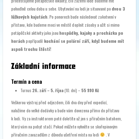
procestujeme potápěčské lokality, čili zázemí lodě budeme mít
pohodlně celou dobu u sebe. Ubytování na lodi je situované po
dvou 3
lůžkových kajutách
. Po ponorech bude následovat zakotvení v
přístavu, kde budeme moci ve městě doplnit zásoby a užít si mimo
potápěčské aktivity jako jsou
hospůdky, kajaky a procházka po
horách
popřípadě
kochání se polární září, když budeme mít
aspoň trochu štěstí!
Základní informace
Termín a cena
Turnus
26. září – 5. října
(10. dní) –
55 990 Kč
Veškerou výstroj před odjezdem, čili dva dny před expedicí,
naložíme do velké dodávky a bude vám dovezena přímo do přístavu
k lodi. Vy za instruktorem poté doletíte už jen s příručním batohem,
který vám na pobyt stačí. Pokud můžete vyhněte se skořepinovým
příručním zavazadlům z důvodu ušetření místa na lodi
. V