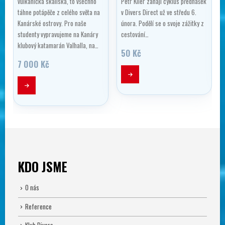
vulkanická skaliska, to všechno
Petr Klier zahájí cyklus přednášek
táhne potápěče z celého světa na
v Divers Direct už ve středu 6.
Kanárské ostrovy. Pro naše
února. Podělí se o svoje zážitky z
…
studenty vypravujeme na Kanáry
cestování…
klubový katamarán Valhalla, na…
tí
50
Kč
7 000
Kč
č
č
KDO JSME
O nás
Reference
Klub Divers