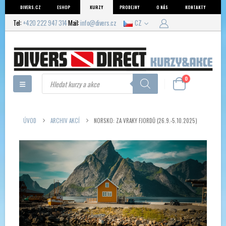
DIVERS.CZ
ESHOP
KURZY
PRODEJNY
O NÁS
KONTAKTY
Tel:
+420 222 947 314
Mail:
info@divers.cz
CZ
Products
0
search
ÚVOD
ARCHIV AKCÍ
NORSKO: ZA VRAKY FJORDŮ (26.9.-5.10.2025)