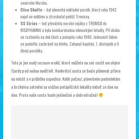
severním Norsku.
Elise Shulte
– byl německý nákladní parník, který roku 1942
najel na mělčinu a ztroskotal poblíž Tromsoy.
SS Sirius
– loď převážela norské vojáky z TROMSØ do
RISØYHAMNU a byla bombardována německými letadly. Při útoku
se rozlomila na dvě části a potopila roku 1940. Jedenácti lidem
se podařilo zachránit na břehu. Zahynul kapitán, 1. důstojník a 5
členů posádky.
Toto je jen malý seznam vraků, které můžete na své cestě norskými
fjordy pod vodou navštívit. Konkrétní cesta se bude plánovat přímo
na místě a v průběhu expedice. Kvůli počasí, plavebním podmínkám
a brzkému setmění se můžou potápěčské lokality měnit ze dne na
den. Proto naše cesta bude jedinečná a dobrodružná!