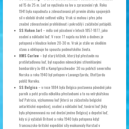
od 15 do 25 m. Loď se využívala na lov a zpracování ryb. Roku
1941 byla napadnuta a zdevastovaná při prvním útoku spojených
sil v období druhé světové války. Vrak si mohou i přes jeho
značné zdevastování prohlédnout i pokročilý i začáteční potápěči.
SS Hakon Jarl
– měla své působení v letech 1857-1877, jako
osobní a nákladní loď. V roce 77 najela na břeh a dodnes je
potopená v hloubce kolem 20-30 m. Vrak je stále ve skvělém
stavu a obklopuje ho spoustu podmořského života.
HMS Curlew
– byl starý křižník, který byl přestavěn na
protiletadlovou loď, byl napaden německými střemhlavými
bombardéry Ju-88 u Kampfgeschwader 30 na pobřeží severního
Norska a roku 1940 byl potopen v Lavangsfjordu, Ototfjordu
poblíž Narviku.
SS Belgica
– v roce 1884 byla Belgica postavena původně jako
parník a poté prošla několika přestavbami a to na velrybářskou
loď Patricia, výzkumnou loď (která se zúčastnila belgické
antarktické expedice), osobní a nákladní loď, tovární loď (kdy
byla přejmenovaná na své dnešní jméno Belgica) a depotní loď,
kdy si ji vyžádali Britové a roku 1940 byla potopena když
francouzsko-britské expediční síly evakuovaly Harstad v