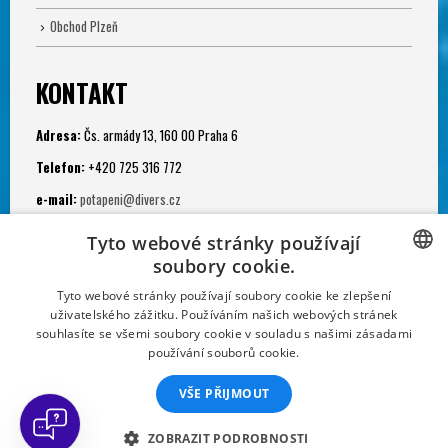
Obchod Plzeň
KONTAKT
Adresa:
Čs. armády 13, 160 00 Praha 6
Telefon:
+420 725 316 772
e-mail:
potapeni@divers.cz
Otevřeno:
Tyto webové stránky používají
Po - Pá: 11.00 - 19.00
soubory cookie.
Potápěčská jáma:
CZECH
Tyto webové stránky používají soubory cookie ke zlepšení
uživatelského zážitku. Používáním našich webových stránek
Po - Ne: 9.00 - 22.00
CZECH
souhlasíte se všemi soubory cookie v souladu s našimi zásadami
používání souborů cookie.
SLOVAK
VŠE PŘIJMOUT
GERMAN
FRENCH
ZOBRAZIT PODROBNOSTI
Sportovní klub Divers. Powered by Divers Direct and Diveland, s.r.o.