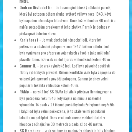
metrů.
Gudrun Gisladottir
– Je fascinující dánský nákladní parník,
který byl potopen během druhé světové války v roce 1943, když
byl napaden německým letectvem. Dnes leží v hloubce 40 metrů a
nabízí potápěčům prozkoumat jeho zbytky. Parník je dodnes v
překvapivě dobrém stavu.
Karlshorst
– Je vrak obchodní německé lodi, který byl
poškozen a následně potopen v roce 1942, během náletu. Loď
byla využívána pro přepravu vojenských zásob a jako nákladní
plavidlo. Dnes leží vrak na dně fjordu v hloubkách kolem 40 m.
Gunnar II.
– je vrak rybářské lodi. Loď byla původně součástí
flotily rybářských plavidel. Během konfliktu však byla zapojena do
vojenských operací a později potopena. Gunnar je dnes velmi
populární lokalita v hloubce kolem 40 m.
RAMø
– norská loď SS RAMø kotvila k přístavu Henningsvær a
byla potopena roku 1946, kdy najela na minu a následně
vybouchla. 14 osob z 27 členné posádky bohužel výbuch nepřežilo.
I když loď byla velmi poškozena, je to stále velmi populární
lokalita na potápění. Dnes vrak nalezneme v oblasti lofot v
hloubce začínající ve 30 metrech a padá až do 40 metrů.
SS Hamburg
– vrak se dneska nachází v oblasti lofot v hloubce