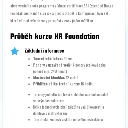
absolvování tohoto programu získáte certifikaci SSI Extended Range
Foundations. Naučíte se jak a proč potápět s konfigurací Twin set,
která vám otevře obzory potápění zase v jiném měřítku.
Průběh kurzu XR Foundation
Základní informace
Teoretické lekce:
Různé
Ponory v uzavřené vodě:
4 ponory (celková doba
ponorů min. 240 minut)
Maximální hloubka:
12 metrů
Přibližná délka trvání kurzu:
16 hodin
Termíny jednotlivých lekcí si domlouváte individuálně
se svým instruktorem.
Délka jednotlivých lekcí záleží na vaší šikovnosti a
domluvě s instruktorem.
Teoretické znalosti získáte od svého instruktora