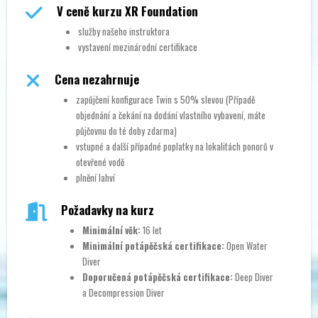
V ceně kurzu XR Foundation
služby našeho instruktora
vystavení mezinárodní certifikace
Cena nezahrnuje
zapůjčení konfigurace Twin s 50% slevou (Případě
objednání a čekání na dodání vlastního vybavení, máte
půjčovnu do té doby zdarma)
vstupné a další případné poplatky na lokalitách ponorů v
otevřené vodě
plnění lahví
Požadavky na kurz
Minimální věk:
16 let
Minimální potápěčská certifikace:
Open Water
Diver
Doporučená potápěčská certifikace:
Deep Diver
a Decompression Diver