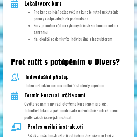
Lokality pro kurz
Pro kurz splnění požadavků na kurz je nutné uskutečnit
ponory v odpovídajících podmínkách
Kurz je možné učit na vybraných českých lomech nebo v
zahraničí
Na lokalitě se domluvíte individuálně s instruktorem
Proč začít s potápěním u Divers?
Individuální přístup
Jeden instruktor učí maximálně 2 studenty najednou.
Termín kurzu si určíte sami
Ozvěte se nám a my rádi otevřeme kurz jenom pro vás.
Jednotlivé lekce si pak domlouváte individuálně s intruktorem
podle vašich časových možností.
Profesionální instruktoři
Každý z našich instruktorů potápěním žije, učení je baví a