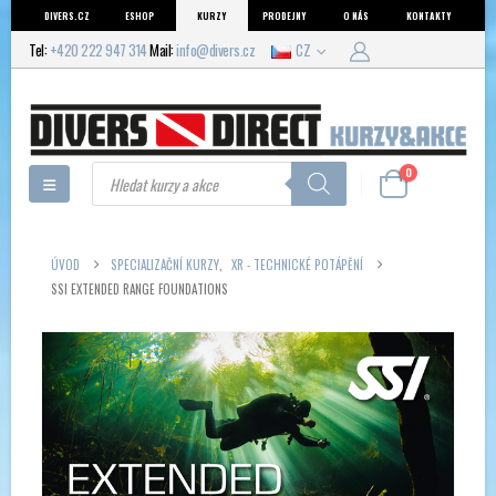
DIVERS.CZ
ESHOP
KURZY
PRODEJNY
O NÁS
KONTAKTY
Tel:
+420 222 947 314
Mail:
info@divers.cz
CZ
Products
0
search
ÚVOD
SPECIALIZAČNÍ KURZY
,
XR - TECHNICKÉ POTÁPĚNÍ
SSI EXTENDED RANGE FOUNDATIONS