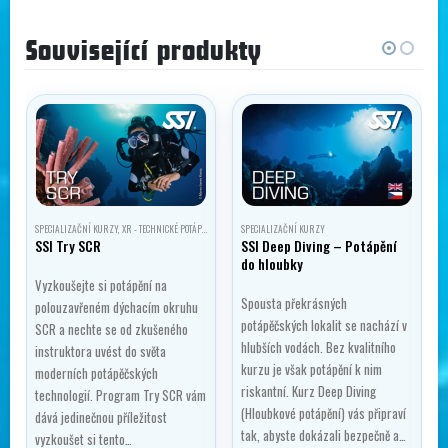
Související produkty
SPECIALIZAČNÍ KURZY
,
XR - TECHNICKÉ POTÁPĚNÍ
SPECIALIZAČNÍ KURZY
SSI Try SCR
SSI Deep Diving – Potápění
do hloubky
Vyzkoušejte si potápění na
Spousta překrásných
polouzavřeném dýchacím okruhu
potápěčských lokalit se nachází v
SCR a nechte se od zkušeného
hlubších vodách. Bez kvalitního
instruktora uvést do světa
kurzu je však potápění k nim
moderních potápěčských
riskantní. Kurz Deep Diving
technologií. Program Try SCR vám
(Hloubkové potápění) vás připraví
dává jedinečnou příležitost
tak, abyste dokázali bezpečně a…
vyzkoušet si tento…