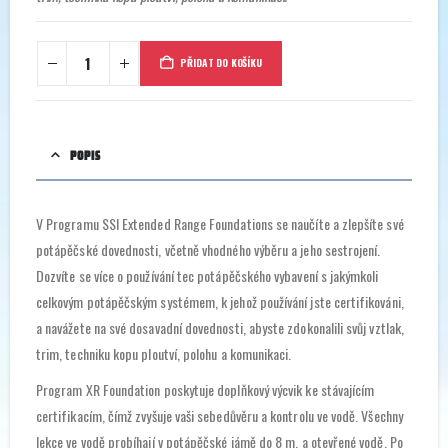
PŘIDAT DO KOŠÍKU
POPIS
V Programu SSI Extended Range Foundations se naučíte a zlepšíte své
potápěčské dovednosti, včetně vhodného výběru a jeho sestrojení.
Dozvíte se více o používání tec potápěčského vybavení s jakýmkoli
celkovým potápěčským systémem, k jehož používání jste certifikováni,
a navážete na své dosavadní dovednosti, abyste zdokonalili svůj vztlak,
trim, techniku kopu ploutví, polohu a komunikaci.
Program XR Foundation poskytuje doplňkový výcvik ke stávajícím
certifikacím, čímž zvyšuje vaši sebedůvěru a kontrolu ve vodě. Všechny
lekce ve vodě probíhají v potápěčské jámě do 8 m. a otevřené vodě. Po