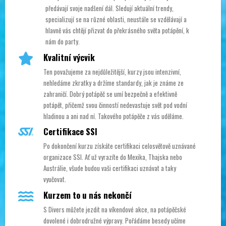
předávají svoje nadšení dál. Sledují aktuální trendy,
specializují se na různé oblasti, neustále se vzdělávají a
hlavně vás chtějí přizvat do překrásného světa potápění, k
nám do party.
Kvalitní výcvik
Ten považujeme za nejdůležitější, kurzy jsou intenzivní,
nehledáme zkratky a držíme standardy, jak je známe ze
zahraničí. Dobrý potápěč se umí bezpečně a efektivně
potápět, přičemž svou činností nedevastuje svět pod vodní
hladinou a ani nad ní. Takového potápěče z vás uděláme.
Certifikace SSI
Po dokončení kurzu získáte certifikaci celosvětově uznávané
organizace SSI. Ať už vyrazíte do Mexika, Thajska nebo
Austrálie, všude budou vaši certifikaci uznávat a taky
vyučovat.
Kurzem to u nás nekončí
S Divers můžete jezdit na víkendové akce, na potápěčské
dovolené i dobrodružné výpravy. Pořádáme besedy učíme