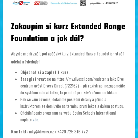
Zakoupím si kurz Extanded Range
Foundation a jak dál?
Abyste mohli začít potápěčský kurz Extanded Range Foundation stačí
udělat následující:
Objednat si a zaplatit kurz.
Zaregistrovat se
na https://my.divessi.com/register a jako Dive
centrum uvést Divers Direct (722162) – při registraci nezapomeňte
do systému nahrát fotku, ta je nutná pro závěrečnou certifikaci.
Pak se vám ozveme, doladíme poslední detaily a přímo s
instruktorem se domluvíte na termínu první lekce a dalším postupu.
Oficiální popis programu na webu Scuba Schools International
najdete
zde
.
Kontakt:
niky@divers.cz / +420 725 316 772