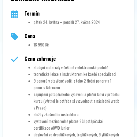
Termín
pátek 24. května – pondělí 27. května 2024
Cena
18 990 Kč
Cena zahrnuje
studijní materiály v češtině v elektronické podobě
teoretické lekce s instruktorem ke každé specializaci
9 ponorů v otevřené vodě, z toho 2 Noční ponory a 1
ponor s Nitroxem
zapůjčení potápěčského vybavení a plnění lahví v průběhu
kurzu (výstroj je potřeba si vyzvednout a následně vrátit
v Praze)
služby zkušeného instruktora
vystavení mezinárodně platné SSI potápěčské
certifikace AOWD junior
ubytování ve dvoulůžkových, trojlůžkových, čtyřlůžkových