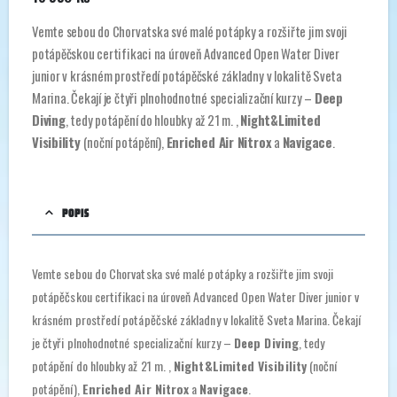
Vemte sebou do Chorvatska své malé potápky a rozšiřte jim svoji
potápěčskou certifikaci na úroveň Advanced Open Water Diver
junior v krásném prostředí potápěčské základny v lokalitě Sveta
Marina. Čekají je čtyři plnohodnotné specializační kurzy –
Deep
Diving
, tedy potápění do hloubky až 21 m. ,
Night&Limited
Visibility
(noční potápění),
Enriched Air Nitrox
a
Navigace
.
POPIS
Vemte sebou do Chorvatska své malé potápky a rozšiřte jim svoji
potápěčskou certifikaci na úroveň Advanced Open Water Diver junior v
krásném prostředí potápěčské základny v lokalitě Sveta Marina. Čekají
je čtyři plnohodnotné specializační kurzy –
Deep Diving
, tedy
potápění do hloubky až 21 m. ,
Night&Limited Visibility
(noční
potápění),
Enriched Air Nitrox
a
Navigace
.