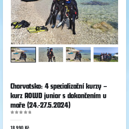
Chorvatsko: 4 specializační kurzy –
kurz AOWD junior s dokončením u
moře (24.-27.5.2024)
0
out of 5
18 990
Kč