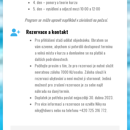
4. den – ponory a teorie kurzu
5. den – vysídlení a odjezd mezi 10:00 a 12:00
Program se může upravit například v závislosti na počasí.
Rezervace a kontakt
Pro přihlášení stačí udělat objednávku. Obratem se
vám ozveme, abychom si potvrdili dostupnost termínu
a volná místa v kurzu a domluvíme se na platbě a
dalších podrobnostech.
Počítejte prosím s tím, že pro rezervaci je nutné složit
nevratnou zálohu 7000 Kč/osoba. Záloha slouží k
rezervaci ubytování a není možné ji stornovat. Jediná
možnost pro zrušení rezervace je za sebe najít
náhradu na daný termín.
Doplatek je potřeba poslat nejpozději 30. dubna 2023.
Pro více informací a rezervace se ozvěte Niky na
niky@divers nebo na telefonu +420 725 316 772.