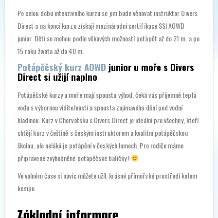
Po celou dobu intenzivního kurzu se jim bude věnovat instruktor Divers
Direct a na konci kurzu získají mezinárodní certifikace SSI AOWD
junior. Děti se mohou podle věkových možností potápět až do 21 m. a po
15 roku života až do 40 m.
Potápěčský kurz AOWD
junior u moře s Divers
Direct si užijí naplno
Potápěčské kurzy u moře mají spoustu výhod, čeká vás příjemně teplá
voda s výbornou viditelností a spousta zajímavého dění pod vodní
hladinou. Kurz v Chorvatsku s Divers Direct je ideální pro všechny, kteří
chtějí kurz v češtině s českým instruktorem a kvalitní potápěčskou
školou, ale neláká je potápění v českých lomech. Pro rodiče máme
připravené zvýhodněné potápěčské balíčky !
Ve volném čase si navíc můžete užít krásné přímořské prostředí kolem
kempu.
Základní informace