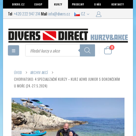
DIVERS.CZ
ESHOP
KURZY
PRODEJNY
O NÁS
KONTAKTY
Tel:
+420 222 947 314
Mail:
info@divers.cz
CZ
Products
0
search
ÚVOD
ARCHIV AKCÍ
CHORVATSKO: 4 SPECIALIZAČNÍ KURZY – KURZ AOWD JUNIOR S DOKONČENÍM
U MOŘE (24.-27.5.2024)