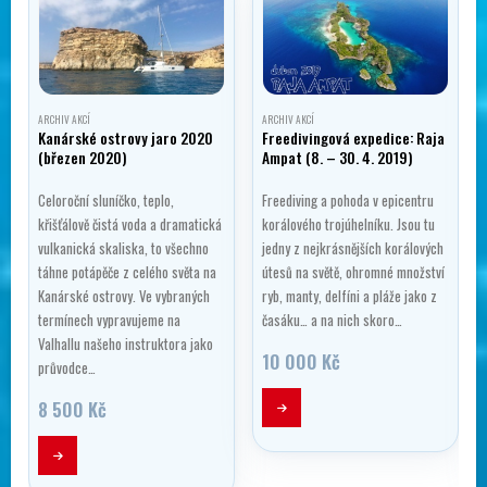
ARCHIV AKCÍ
ARCHIV AKCÍ
Kanárské ostrovy jaro 2020
Freedivingová expedice: Raja
(březen 2020)
Ampat (8. – 30. 4. 2019)
Celoroční sluníčko, teplo,
Freediving a pohoda v epicentru
křišťálově čistá voda a dramatická
korálového trojúhelníku. Jsou tu
vulkanická skaliska, to všechno
jedny z nejkrásnějších korálových
táhne potápěče z celého světa na
útesů na světě, ohromné množství
Kanárské ostrovy. Ve vybraných
ryb, manty, delfíni a pláže jako z
termínech vypravujeme na
časáku… a na nich skoro…
Valhallu našeho instruktora jako
10 000
Kč
průvodce…
8 500
Kč