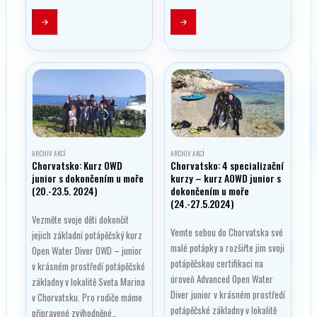
ARCHIV AKCÍ
ARCHIV AKCÍ
Chorvatsko: Kurz OWD
Chorvatsko: 4 specializační
junior s dokončením u moře
kurzy – kurz AOWD junior s
(20.-23.5. 2024)
dokončením u moře
(24.-27.5.2024)
Vezměte svoje děti dokončit
Vemte sebou do Chorvatska své
jejich základní potápěčský kurz
malé potápky a rozšiřte jim svoji
Open Water Diver OWD – junior
potápěčskou certifikaci na
v krásném prostředí potápěčské
úroveň Advanced Open Water
základny v lokalitě Sveta Marina
Diver junior v krásném prostředí
v Chorvatsku. Pro rodiče máme
potápěčské základny v lokalitě
připravené zvýhodněné…