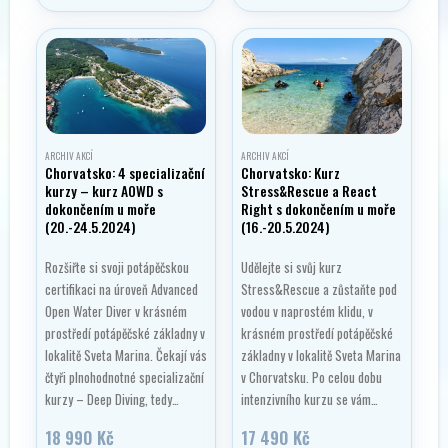
ARCHIV AKCÍ
ARCHIV AKCÍ
Chorvatsko: 4 specializační
Chorvatsko: Kurz
kurzy – kurz AOWD s
Stress&Rescue a React
dokončením u moře
Right s dokončením u moře
(20.-24.5.2024)
(16.-20.5.2024)
Rozšiřte si svoji potápěčskou
Udělejte si svůj kurz
certifikaci na úroveň Advanced
Stress&Rescue a zůstaňte pod
Open Water Diver v krásném
vodou v naprostém klidu, v
prostředí potápěčské základny v
krásném prostředí potápěčské
lokalitě Sveta Marina. Čekají vás
základny v lokalitě Sveta Marina
čtyři plnohodnotné specializační
v Chorvatsku. Po celou dobu
kurzy – Deep Diving, tedy…
intenzivního kurzu se vám…
18 990
Kč
17 490
Kč