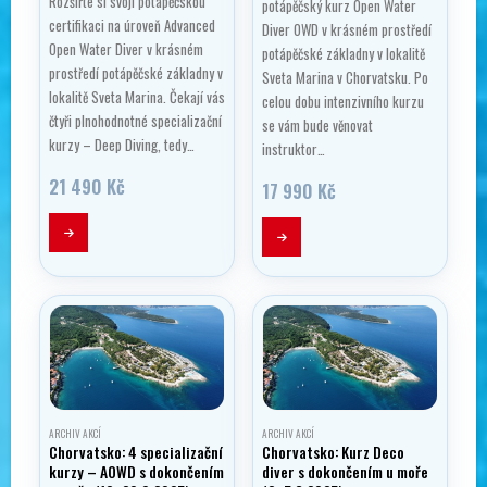
Rozšiřte si svoji potápěčskou
potápěčský kurz Open Water
certifikaci na úroveň Advanced
Diver OWD v krásném prostředí
Open Water Diver v krásném
potápěčské základny v lokalitě
prostředí potápěčské základny v
Sveta Marina v Chorvatsku. Po
lokalitě Sveta Marina. Čekají vás
celou dobu intenzivního kurzu
čtyři plnohodnotné specializační
se vám bude věnovat
kurzy – Deep Diving, tedy…
instruktor…
21 490
Kč
17 990
Kč
ARCHIV AKCÍ
ARCHIV AKCÍ
Chorvatsko: 4 specializační
Chorvatsko: Kurz Deco
kurzy – AOWD s dokončením
diver s dokončením u moře