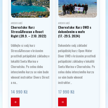
ARCHIV AKCÍ
ARCHIV AKCÍ
Chorvatsko: Kurz
Chorvatsko: Kurz OWD s
Stress&Rescue a React
dokončením u moře
Right (28.9. – 2.10. 2022)
(17.-29.5. 2024)
Udělejte si svůj kurz
Dokončete svůj základní
Stress&Rescue v krásném
potápěčský kurz Open Water
prostředí potápěčské základny v
Diver OWD v krásném prostředí
lokalitě Sveta Marina v
potápěčské základny v lokalitě
Chorvatsku. Po celou dobu
Sveta Marina v Chorvatsku. Po
intenzivního kurzu se vám bude
celou dobu intenzivního kurzu
věnovat instruktor Divers Direct
se vám bude věnovat
a na…
instruktor…
14 990
Kč
17 990
Kč