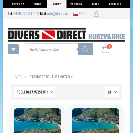
DIVERS.CZ
ESHOP
KURZY
PRODEJNY
O NÁS
KONTAKTY
Tel:
+420 222 947 314
Mail:
info@divers.cz
CZ
Products
0
search
ÚVOD
PRODUCT TAG -
KURZ POTÁPĚNÍ