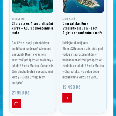
KLUBOVÉ AKCE
ARCHIV AKCÍ
Chorvatsko: 4 specializační
Chorvatsko: Kurz
kurzy – ASD s dokončením u
Stress&Rescue a React
moře
Right s dokončením u moře
Rozšiřte si svoji potápěčskou
Udělejte si svůj kurz
certifikaci na úroveň Advanced
Stress&Rescue a zůstaňte pod
Speciality Diver v krásném
vodou v naprostém klidu, v
prostředí potápěčské základny v
krásném prostředí potápěčské
lokalitě Sveta Marina. Čekají vás
základny v lokalitě Sveta Marina
čtyři plnohodnotné specializační
v Chorvatsku. Po celou dobu
kurzy – Deep Diving, tedy
intenzivního kurzu se vám…
potápění…
19 490
Kč
21 990
Kč