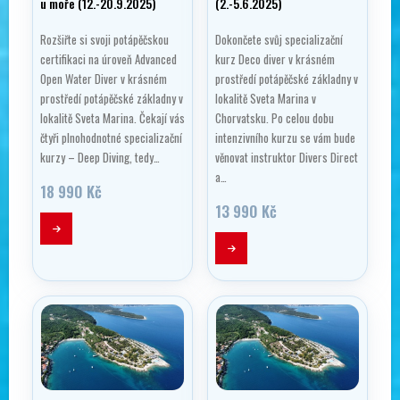
u moře (12.-20.9.2025)
(2.-5.6.2025)
Rozšiřte si svoji potápěčskou
Dokončete svůj specializační
certifikaci na úroveň Advanced
kurz Deco diver v krásném
Open Water Diver v krásném
prostředí potápěčské základny v
prostředí potápěčské základny v
lokalitě Sveta Marina v
lokalitě Sveta Marina. Čekají vás
Chorvatsku. Po celou dobu
čtyři plnohodnotné specializační
intenzivního kurzu se vám bude
kurzy – Deep Diving, tedy…
věnovat instruktor Divers Direct
a…
18 990
Kč
13 990
Kč