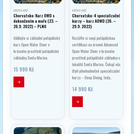
ARCHIV AKCÍ
ARCHIV AKCÍ
Chorvatsko: Kurz OWD s
Chorvatsko: 4 specializační
dokončením u moře (23. –
kurzy – kurz AOWD (26. –
26.9. 2022) – PLNO
29.9. 2022)
Udělejte si základní potápěčský
Rozšiřte si svoji potápěčskou
kurz Open Water Diver v
certifikaci na úroveň Advanced
krásném prostředí potápěčské
Open Water Diver v krásném
základny Sveta Marina.
prostředí potápěčské základny v
lokalitě Sveta Marina. Čekají vás
15 990
Kč
čtyři plnohodnotné specializační
kurzy – Deep Diving, tedy…
14 990
Kč