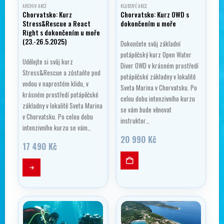
ARCHIV AKCÍ
KLUBOVÉ AKCE
Chorvatsko: Kurz
Chorvatsko: Kurz OWD s
Stress&Rescue a React
dokončením u moře
Right s dokončením u moře
(23.-26.5.2025)
Dokončete svůj základní
potápěčský kurz Open Water
Udělejte si svůj kurz
Diver OWD v krásném prostředí
Stress&Rescue a zůstaňte pod
potápěčské základny v lokalitě
vodou v naprostém klidu, v
Sveta Marina v Chorvatsku. Po
krásném prostředí potápěčské
celou dobu intenzivního kurzu
základny v lokalitě Sveta Marina
se vám bude věnovat
v Chorvatsku. Po celou dobu
instruktor…
intenzivního kurzu se vám…
20 990
Kč
17 490
Kč