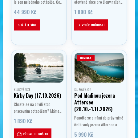
je sen nejednoho potápěče. Čeká
otevřené akce pro členy našeho
vás jedinečná trasa vedoucí
klubu i širokou veřejnost. Sejde
44 990
Kč
1 890
Kč
přes legendární oblasti Ras
se skvělá parta, zapotápíme se,
Mohammed, ostrov Tiran, slavný
něco dobrého sníme a popijeme
Tento
ČTĚTE VÍCE
VÝBĚR MOŽNOSTÍ
vrak SS Thistlegorm, Abu Nuhas
a užijeme si pohodičku. Kromě
produkt
a ostrov Gubal….
toho…
má
více
variant.
Možnosti
NOVINKA
lze
vybrat
na
stránce
KLUBOVÉ AKCE
KLUBOVÉ AKCE
produktu
Kirby Day (17.10.2026)
Pod hladinou jezera
Attersee
Chcete se na chvíli stát
(28.10.-1.11.2026)
pracovním potápěčem? Máme
pro vás jedinečnou příležitost!
Ponořte se s námi do průzračně
1 890
Kč
Přijďte si vyzkoušet
čisté vody jezera Attersee a
potápěčskou helmu Kirby
objevte jeho bohatství pod
5 990
Kč
PŘIDAT DO KOŠÍKU