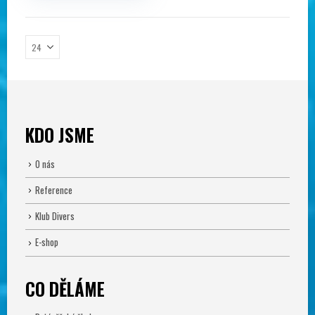
Možnosti
lze
vybrat
na
stránce
produktu
KDO JSME
O nás
Reference
Klub Divers
E-shop
CO DĚLÁME