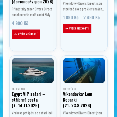
(červenec/srpen 2026)
Víkendovky Divers Direct jsou
Příměstský tábor Divers Direct
otevřené akce pro členy našeho
nadchne vaše malé vodní živly.
klubu i širokou veřejnost. Sejde
Rozpětí
1 890
Kč
–
2 490
Kč
Děti budou plavat s monoploutví,
se skvělá parta, zapotápíme se,
cen:
4 990
Kč
1
šnorchlovat a vyzkouší si i
něco dobrého sníme a popijeme
Tento
VÝBĚR MOŽNOSTÍ
890 Kč
nádechové a přístrojové
a užijeme si pohodičku. Kromě
Tento
produkt
až
VÝBĚR MOŽNOSTÍ
potápění v potápěčské jámě.
toho…
produkt
má
2
490 Kč
Když zrovna nebudou ve…
má
více
více
variant.
variant.
Možnosti
Možnosti
lze
lze
vybrat
vybrat
na
na
stránce
stránce
produktu
KLUBOVÉ AKCE
KLUBOVÉ AKCE
produktu
Egypt VIP safari –
Víkendovka: Lom
stříbrná cesta
Koparki
(7.-14.11.2026)
(21.-23.8.2026)
Vrakové potápění ze safari lodi
Víkendovky Divers Direct jsou