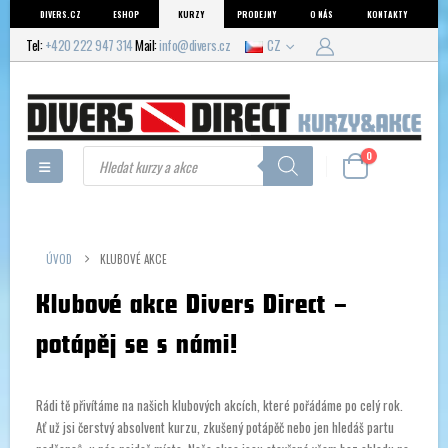
DIVERS.CZ
ESHOP
KURZY
PRODEJNY
O NÁS
KONTAKTY
Tel:
+420 222 947 314
Mail:
info@divers.cz
CZ
Products
0
search
ÚVOD
KLUBOVÉ AKCE
Klubové akce Divers Direct –
potápěj se s námi!
Rádi tě přivítáme na našich klubových akcích, které pořádáme po celý rok.
Ať už jsi čerstvý absolvent kurzu, zkušený potápěč nebo jen hledáš partu