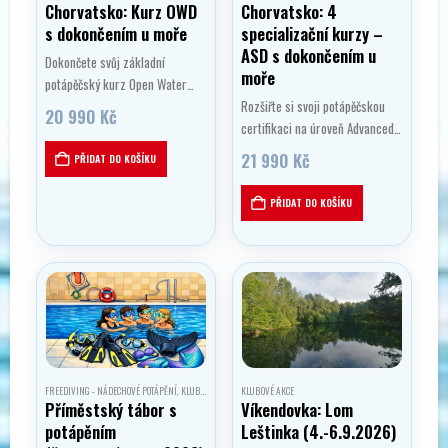
Chorvatsko: Kurz OWD
Chorvatsko: 4
s dokončením u moře
specializační kurzy –
ASD s dokončením u
Dokončete svůj základní
moře
potápěčský kurz Open Water
Diver OWD v krásném prostředí
Rozšiřte si svoji potápěčskou
20 990
Kč
potápěčské základny v lokalitě
certifikaci na úroveň Advanced
Sveta Marina v Chorvatsku. Po
Speciality Diver v krásném
21 990
Kč
PŘIDAT DO KOŠÍKU
celou dobu intenzivního kurzu
prostředí potápěčské základny v
se vám bude věnovat
lokalitě Sveta Marina. Čekají vás
PŘIDAT DO KOŠÍKU
instruktor…
čtyři plnohodnotné specializační
kurzy – Deep Diving, tedy
potápění…
FREEDIVING - NÁDECHOVÉ POTÁPĚNÍ
,
KLUBOVÉ AKCE
,
MERMAIDING
KLUBOVÉ AKCE
,
PROGRAMY PRO DĚTI
Příměstský tábor s
Víkendovka: Lom
potápěním
Leštinka (4.-6.9.2026)