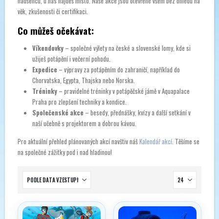
nadšenců, u nás najdeš místo. Naše akce jsou otevřené všem bez ohledu na
věk, zkušenosti či certifikaci.
Co můžeš očekávat:
Víkendovky
– společné výlety na české a slovenské lomy, kde si
užiješ potápění i večerní pohodu.
Expedice
– výpravy za potápěním do zahraničí, například do
Chorvatska, Egypta, Thajska nebo Norska.
Tréninky
– pravidelné tréninky v potápěčské jámě v Aquapalace
Praha pro zlepšení techniky a kondice.
Společenské akce
– besedy, přednášky, kvízy a další setkání v
naší učebně s projektorem a dobrou kávou.
Pro aktuální přehled plánovaných akcí navštiv náš
Kalendář akcí
. Těšíme se
na společné zážitky pod i nad hladinou!