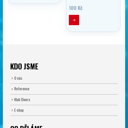
tí
100
Kč
č
č
KDO JSME
O nás
Reference
Klub Divers
E-shop