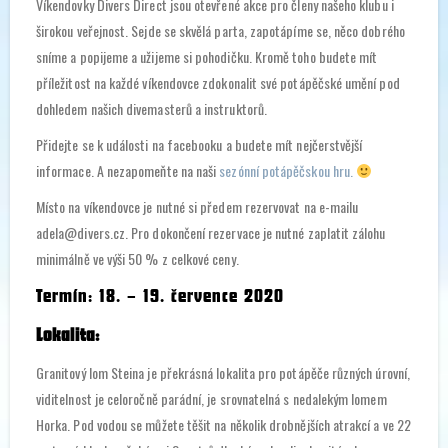
Víkendovky Divers Direct jsou otevřené akce pro členy našeho klubu i
širokou veřejnost. Sejde se skvělá parta, zapotápíme se, něco dobrého
sníme a popijeme a užijeme si pohodičku. Kromě toho budete mít
příležitost na každé víkendovce zdokonalit své potápěčské umění pod
dohledem našich divemasterů a instruktorů.
Přidejte se k události na facebooku a budete mít nejčerstvější
informace. A nezapomeňte na naši
sezónní potápěčskou hru.
Místo na víkendovce je nutné si předem rezervovat na e-mailu
adela@divers.cz. Pro dokončení rezervace je nutné zaplatit zálohu
minimálně ve výši 50 % z celkové ceny.
Termín: 18. – 19. července 2020
Lokalita:
Granitový lom Steina je překrásná lokalita pro potápěče různých úrovní,
viditelnost je celoročně parádní, je srovnatelná s nedalekým lomem
Horka. Pod vodou se můžete těšit na několik drobnějších atrakcí a ve 22