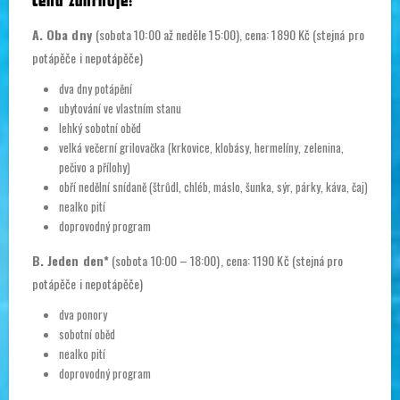
A. Oba dny
(sobota 10:00 až neděle 15:00), cena: 1890 Kč (stejná pro
potápěče i nepotápěče)
dva dny potápění
ubytování ve vlastním stanu
lehký sobotní oběd
velká večerní grilovačka (krkovice, klobásy, hermelíny, zelenina,
pečivo a přílohy)
obří nedělní snídaně (štrůdl, chléb, máslo, šunka, sýr, párky, káva, čaj)
nealko pití
doprovodný program
B. Jeden den*
(sobota 10:00 – 18:00), cena: 1190 Kč (stejná pro
potápěče i nepotápěče)
dva ponory
sobotní oběd
nealko pití
doprovodný program