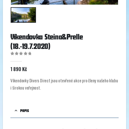
Víkendovka Steina&Prelle
(18.-19.7.2020)
0
out of 5
1 890
Kč
Víkendovky Divers Direct jsou otevřené akce pro členy našeho klubu
i širokou veřejnost.
POPIS