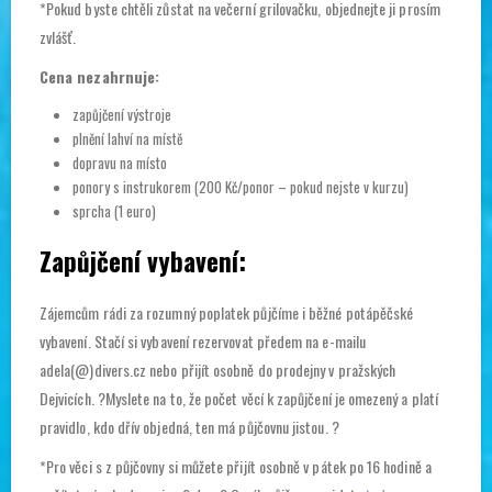
*Pokud byste chtěli zůstat na večerní grilovačku, objednejte ji prosím
zvlášť.
Cena nezahrnuje:
zapůjčení výstroje
plnění lahví na místě
dopravu na místo
ponory s instrukorem (200 Kč/ponor – pokud nejste v kurzu)
sprcha (1 euro)
Zapůjčení vybavení:
Zájemcům rádi za rozumný poplatek půjčíme i běžné potápěčské
vybavení. Stačí si vybavení rezervovat předem na e-mailu
adela(@)divers.cz nebo přijít osobně do prodejny v pražských
Dejvicích. ?Myslete na to, že počet věcí k zapůjčení je omezený a platí
pravidlo, kdo dřív objedná, ten má půjčovnu jistou. ?
*Pro věci s z půjčovny si můžete přijít osobně v pátek po 16 hodině a