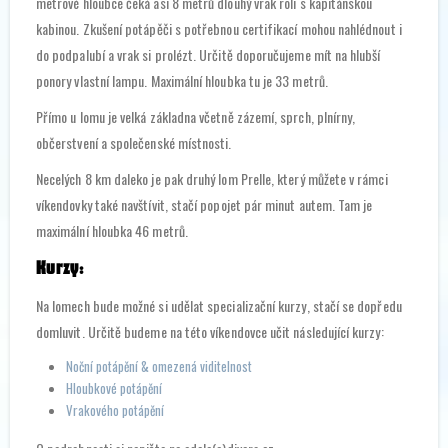
metrové hloubce čeká asi 8 metrů dlouhý vrak roli s kapitánskou
kabinou. Zkušení potápěči s potřebnou certifikací mohou nahlédnout i
do podpalubí a vrak si prolézt. Určitě doporučujeme mít na hlubší
ponory vlastní lampu. Maximální hloubka tu je 33 metrů.
Přímo u lomu je velká základna včetně zázemí, sprch, plnírny,
občerstvení a společenské místnosti.
Necelých 8 km daleko je pak druhý lom Prelle, který můžete v rámci
víkendovky také navštívit, stačí popojet pár minut autem. Tam je
maximální hloubka 46 metrů.
Kurzy:
Na lomech bude možné si udělat specializační kurzy, stačí se dopředu
domluvit. Určitě budeme na této víkendovce učit následující kurzy:
Noční potápění & omezená viditelnost
Hloubkové potápění
Vrakového potápění