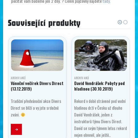
počítat vám budeme jen 2 dny. ? Ceník půjčovny najdete
tady.
Související produkty
ARCHIV AKCÍ
ARCHIV AKCÍ
Vánoční večírek Divers Direct
David Vondrášek: Pobyty pod
(13.12.2019)
hladinou (30.10.2019)
Tradiční předvánoční akce Divers
Rekord v době strávené pod vodní
Direct se blíží a vy jste srdečně
hladinou drží v Česku už dlouho
zváni.
David Vondrášek, jeden z
instruktorů týmu Divers Direct.
David se svým týmem letos rekord
…
nejen obnovil, ale ještě…