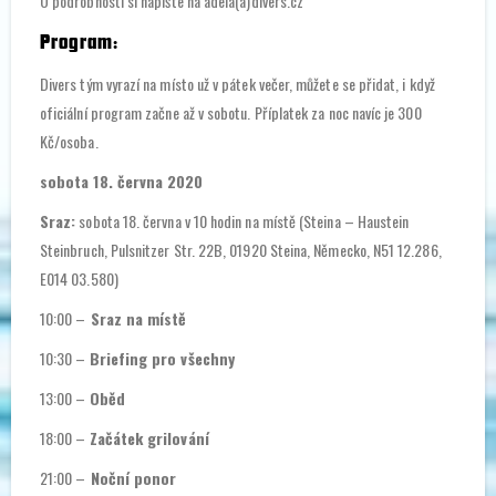
O podrobnosti si napište na adela(a)divers.cz
Program:
Divers tým vyrazí na místo už v pátek večer, můžete se přidat, i když
oficiální program začne až v sobotu. Příplatek za noc navíc je 300
Kč/osoba.
sobota 18. června 2020
Sraz:
sobota 18. června v 10 hodin na místě (Steina – Haustein
Steinbruch, Pulsnitzer Str. 22B, 01920 Steina, Německo, N51 12.286,
E014 03.580)
10:00 –
Sraz na místě
10:30 –
Briefing pro všechny
13:00 –
Oběd
18:00 –
Začátek grilování
21:00 –
Noční ponor