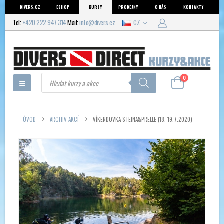
DIVERS.CZ
ESHOP
KURZY
PRODEJNY
O NÁS
KONTAKTY
Tel:
+420 222 947 314
Mail:
info@divers.cz
CZ
Products
0
search
ÚVOD
ARCHIV AKCÍ
VÍKENDOVKA STEINA&PRELLE (18.-19.7.2020)