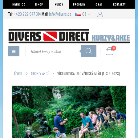
DIVERS.CZ
ESHOP
KURZY
PRODEJNY
O NÁS
KONTAKTY
Tel:
+420 222 947 314
Mail:
info@divers.cz
CZ
Products
0
search
ÚVOD
ARCHIV AKCÍ
VÍKENDOVKA: SLOVĚNICKÝ MLÝN (1.-3.9.2023)