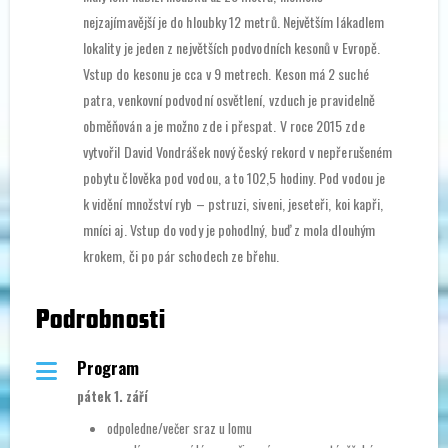
nejzajímavější je do hloubky 12 metrů. Největším lákadlem
lokality je jeden z největších podvodních kesonů v Evropě.
Vstup do kesonu je cca v 9 metrech. Keson má 2 suché
patra, venkovní podvodní osvětlení, vzduch je pravidelně
obměňován a je možno zde i přespat. V roce 2015 zde
vytvořil David Vondrášek nový český rekord v nepřerušeném
pobytu člověka pod vodou, a to 102,5 hodiny. Pod vodou je
k vidění množství ryb – pstruzi, siveni, jeseteři, koi kapři,
mníci aj. Vstup do vody je pohodlný, buď z mola dlouhým
krokem, či po pár schodech ze břehu.
Podrobnosti
Program
pátek 1. září
odpoledne/večer sraz u lomu