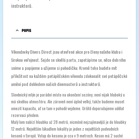
instruktorů.
POPIS
Víkendovky Divers Direct jsou otevřené akce pro členy našeho klubu i
širokou veřejnost. Sejde se skvělá parta, zapotápíme se, něco dobrého
sníme a popijeme a užijeme si pohodičku. Kromě toho budete mít
příležitost na každém potápěčském víkendu zdokonalit své potápěčské
umění pod dohledem našich divemasterů a instruktorů.
Slověnický mlýn je parádní místo na ukončení sezóny, není nijak hluboký a
má skvělou atmosféru. Ale zároveň není úplně velký, takže budeme muset
omezit kapacitu, ať se tam v pohodě vejdeme. Určitě doporučujeme udělat
rezervaci předem.
Malý lom nabízí hloubku až 28 metrů, nicméně nejzajímavější je do hloubky
12 metrů. Největším lákadlem lokality je jeden z největších podvodních
kesonů v Evropě. Vstup do kesonu je cca v 9 metrech. Keson má 2 suché