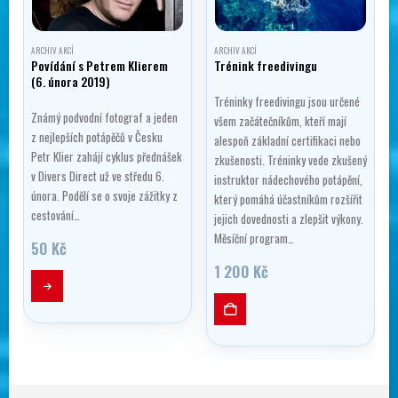
ARCHIV AKCÍ
ARCHIV AKCÍ
Povídání s Petrem Klierem
Trénink freedivingu
(6. února 2019)
Tréninky freedivingu jsou určené
Známý podvodní fotograf a jeden
všem začátečníkům, kteří mají
z nejlepších potápěčů v Česku
alespoň základní certifikaci nebo
Petr Klier zahájí cyklus přednášek
zkušenosti. Tréninky vede zkušený
v Divers Direct už ve středu 6.
instruktor nádechového potápění,
února. Podělí se o svoje zážitky z
který pomáhá účastníkům rozšířit
cestování…
jejich dovednosti a zlepšit výkony.
Měsíční program…
50
Kč
1 200
Kč