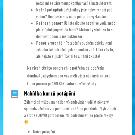
potápění se sidemount konfigurací s instruktorem.
Noční potápění:
Ještě nikdy jste nebyli v noci pod
vodou? Domluvte si s námi ponor na vyzkoušení.
Refresh ponor:
Už jste dlouho nebyli ve vodě, nebo
jdete úplně poprvé do lomu? Možná by stálo za to si
domluvit ponor s instruktorem.
Ponor v sucháči:
Potápění v suchém obleku není
zdaleka tak náročné, jak se možná zdá. Láká vás to,
ale nejste si jistí? Tak si to s námi zkuste!
Na všech těchto ponorech je potřeba se dopředu
domluvit, abychom pro vás měli výstroj a instruktora.
Cena ponoru je 490 Kč/osoba se vším všudy.
Nabídka kurzů potápění
Zájemci si můžou na našich víkendovkách udělat některý
specializační kurz a postupně tak třeba poskládat čtyři z nich
a stát se AOWD potápěčem. Na podrobnosti se ptejte Nikoly.
Noční potápění