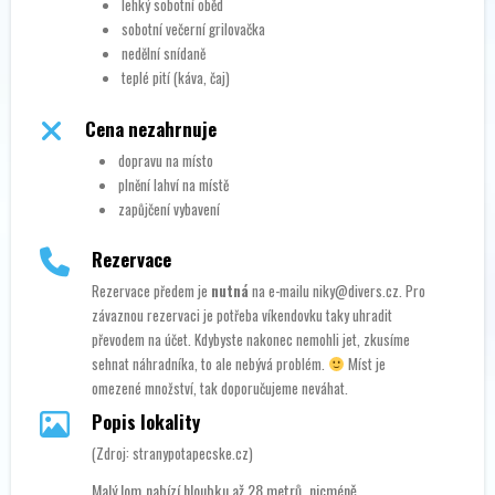
lehký sobotní oběd
sobotní večerní grilovačka
nedělní snídaně
teplé pití (káva, čaj)
Cena nezahrnuje
dopravu na místo
plnění lahví na místě
zapůjčení vybavení
Rezervace
Rezervace předem je
nutná
na e-mailu niky@divers.cz. Pro
závaznou rezervaci je potřeba víkendovku taky uhradit
převodem na účet. Kdybyste nakonec nemohli jet, zkusíme
sehnat náhradníka, to ale nebývá problém.
Míst je
omezené množství, tak doporučujeme neváhat.
Popis lokality
(Zdroj: stranypotapecske.cz)
Malý lom nabízí hloubku až 28 metrů, nicméně