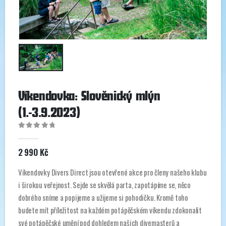
Víkendovka: Slověnický mlýn
(1.-3.9.2023)
0
out of 5
2 990
Kč
Víkendovky Divers Direct jsou otevřené akce pro členy našeho klubu
i širokou veřejnost. Sejde se skvělá parta, zapotápíme se, něco
dobrého sníme a popijeme a užijeme si pohodičku. Kromě toho
budete mít příležitost na každém potápěčském víkendu zdokonalit
své potápěčské umění pod dohledem našich divemasterů a