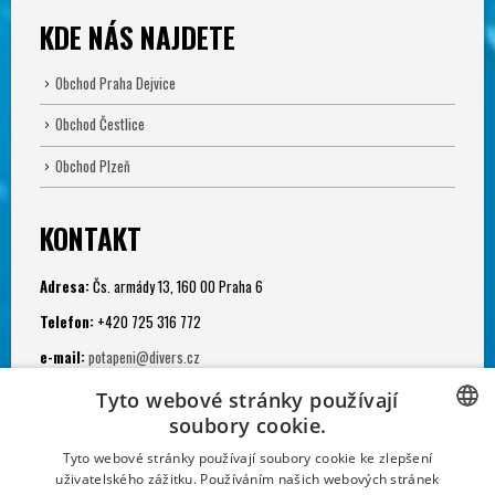
KDE NÁS NAJDETE
Obchod Praha Dejvice
Obchod Čestlice
Obchod Plzeň
KONTAKT
Adresa:
Čs. armády 13, 160 00 Praha 6
Telefon:
+420 725 316 772
e-mail:
potapeni@divers.cz
Otevřeno:
Tyto webové stránky používají
Po - Pá: 11.00 - 19.00
soubory cookie.
CZECH
Potápěčská jáma:
Tyto webové stránky používají soubory cookie ke zlepšení
uživatelského zážitku. Používáním našich webových stránek
Po - Ne: 9.00 - 22.00
CZECH