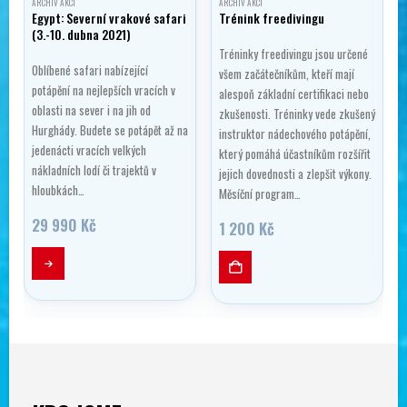
ARCHIV AKCÍ
ARCHIV AKCÍ
Egypt: Severní vrakové safari
Trénink freedivingu
(3.-10. dubna 2021)
Tréninky freedivingu jsou určené
Oblíbené safari nabízející
všem začátečníkům, kteří mají
potápění na nejlepších vracích v
alespoň základní certifikaci nebo
oblasti na sever i na jih od
zkušenosti. Tréninky vede zkušený
Hurghády. Budete se potápět až na
instruktor nádechového potápění,
jedenácti vracích velkých
který pomáhá účastníkům rozšířit
nákladních lodí či trajektů v
jejich dovednosti a zlepšit výkony.
hloubkách…
Měsíční program…
29 990
Kč
1 200
Kč