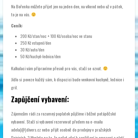
Na Bořenku můžete přijet jen na jeden den, na víkend nebo už v pátek,
to je na vás.
Ceník:
200 Kč/stan/noc + 100 Kč/osoba/noc ve stanu
250 Kč vstupné/den
30 Kč/auto/den
50 Kč/kuchyň-lednice/den
Kalkulaci vám připravíme přesně pro vás, stačí se ozvat.
Jídlo si poveze každý sám, k dispozici bude venkovní kuchyně, lednice i
gril.
Zapůjčení vybavení:
Zájemcům rádi za rozumný poplatek půjčíme i běžné potápěčské
vybavení. Stačí si vybavení rezervovat předem na e-mailu
adela(@)divers.cz nebo přijít osobně do prodejny v pražských
Dejvicích. ? Myslete na to, že počet věcí k zapůjčení je omezený a platí