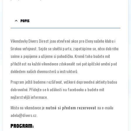
POPIS
Víkendovky Divers Direct jsou otevřené akce pro členy našeho klubu i
širokou veřejnost. Sejde se skvělá parta, zapotápíme se, něco dobrého
sníme a popijeme a užijeme si pohodičku. Kromě toho budete mít
příležitost na každé víkendovce zdokonalit své potápěčské umění pod
dohledem našich divemasterů a instruktorů.
Program ještě budeme rozšiřovat, veškeré doprovodné aktivity budou
dobrovolné. Přidejte se k události na facebooku a budete mít
nejčerstvější informace.
Místo na víkendovce je
nutné si předem rezervovat
na e-mailu
adela@divers.cz.
PROGRAM: