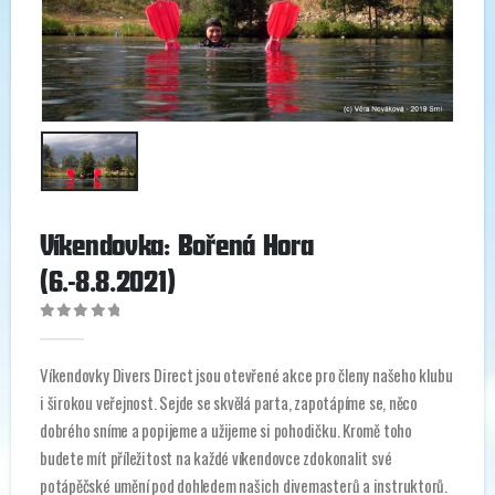
Víkendovka: Bořená Hora
(6.-8.8.2021)
0
out of 5
Víkendovky Divers Direct jsou otevřené akce pro členy našeho klubu
i širokou veřejnost. Sejde se skvělá parta, zapotápíme se, něco
dobrého sníme a popijeme a užijeme si pohodičku. Kromě toho
budete mít příležitost na každé víkendovce zdokonalit své
potápěčské umění pod dohledem našich divemasterů a instruktorů.