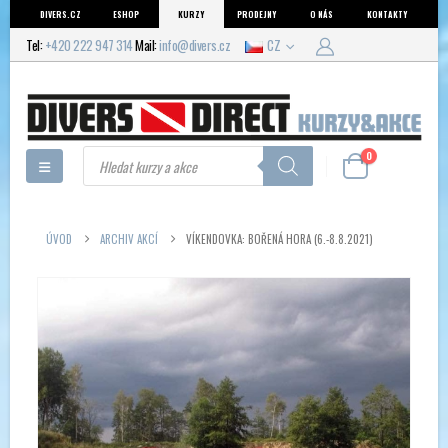
DIVERS.CZ
ESHOP
KURZY
PRODEJNY
O NÁS
KONTAKTY
Tel:
+420 222 947 314
Mail:
info@divers.cz
CZ
Products
0
search
ÚVOD
ARCHIV AKCÍ
VÍKENDOVKA: BOŘENÁ HORA (6.-8.8.2021)