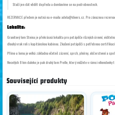
Stačí jen dát vědět dopředu a domluvíme se na podrobnostech.
REZERVACE předem je nutná na e-mailu adela@divers.cz. Pro závaznou rezervaci
Lokalita:
Granitový lom Steina je překrásná lokalita pro potápěče různých úrovní, viditel
dlouhý vrak roli s kapitánskou kabinou. Zkušení potápěči s potřebnou certifikac
Přímo u lomu je velká základna včetně zázemí, sprch, plnírny, občerstvení a spo
Necelých 8 km daleko je pak druhý lom Prelle, který můžete v rámci víkendovky 
Související produkty