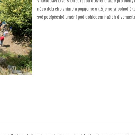
Víkendovky Divers Direct jsou otevřené akce pro členy 
něco dobrého sníme a popijeme a užijeme si pohodičku
své potápěčské umění pod dohledem našich divemaster