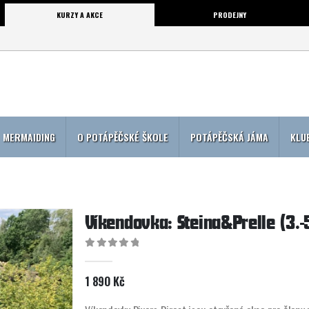
KURZY A AKCE
PRODEJNY
MERMAIDING
O POTÁPĚČSKÉ ŠKOLE
POTÁPĚČSKÁ JÁMA
KLU
Víkendovka: Steina&Prelle (3.-
0
out of 5
1 890
Kč