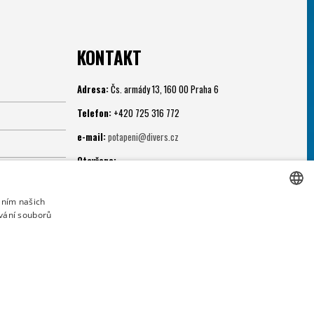
KONTAKT
Adresa:
Čs. armády 13, 160 00 Praha 6
Telefon:
+420 725 316 772
e-mail:
potapeni@divers.cz
Otevřeno:
Po - Pá: 11.00 - 19.00
áním našich
Potápěčská jáma:
vání souborů
CZECH
Po - Ne: 9.00 - 22.00
CZECH
SLOVAK
GERMAN