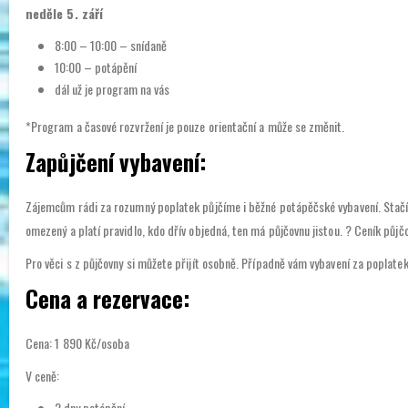
neděle 5. září
8:00 – 10:00 – snídaně
10:00 – potápění
dál už je program na vás
*Program a časové rozvržení je pouze orientační a může se změnit.
Zapůjčení vybavení:
Zájemcům rádi za rozumný poplatek půjčíme i běžné potápěčské vybavení. Stačí s
omezený a platí pravidlo, kdo dřív objedná, ten má půjčovnu jistou. ? Ceník půj
Pro věci s z půjčovny si můžete přijít osobně. Případně vám vybavení za popla
Cena a rezervace:
Cena: 1 890 Kč/osoba
V ceně:
2 dny potápění