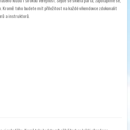
našeho klubu i širokou veřejnost. Sejde se skvělá parta, zapotápíme se,
. Kromě toho budete mít příležitost na každé víkendovce zdokonalit
ů a instruktorů.