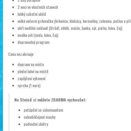
2 noci ve vlastních stanech
lehký sobotní oběd
velká večerní grilovačka (krkovice, klobásy, hermelíny, zelenina, pečivo a pří
obří nedělní snídaně (štrůdl, chléb, máslo, šunka, sýr, párky, káva, čaj)
nealko pití (voda, káva, čaj)
doprovodný program
Cena nezahrnuje:
dopravu na místo
plnění lahví na místě
zapůjčení vybavení
sprcha (1 euro)
Na Steině si můžete ZDARMA vyzkoušet:
potápění se sidemountem
celoobličejové masky
podvodní skútry