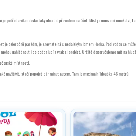
 je potřeba víkendovku taky uhradit převodem na účet. Míst je omezené množství, t
nost je celoročně parádní, je srovnatelná s nedalekým lomem Horka. Pod vodou se může
í mohou nahlédnout i do podpalubí a vrak si prolézt. Určitě doporučujeme mít na hlubš
lečenské místnosti.
také navštívit, stačí popojet pár minut autem. Tam je maximální hloubka 46 metrů.