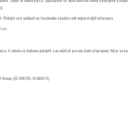
eřejnost. Sejde se skvělá parta, zapotápíme se, něco dobrého sníme a popijeme a užije
rů.
 Přidejte se k události na facebooku a budete mít nejčerstvější informace.
s.cz.
eze. V sobotu se budeme potápět a na oběd už pro nás bude připravený. Večer se bud
20 Steina, (51.204783, 14.060172)