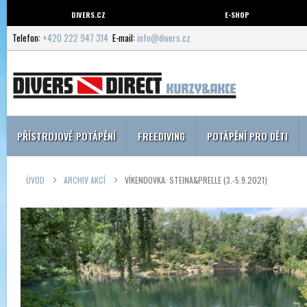
DIVERS.CZ
E-SHOP
Telefon:
+420 222 947 314
E-mail:
info@divers.cz
PŘÍSTROJOVÉ POTÁPĚNÍ
FREEDIVING
POTÁPĚNÍ PRO DĚTI
ÚVOD
ARCHIV AKCÍ
VÍKENDOVKA: STEINA&PRELLE (3.-5.9.2021)