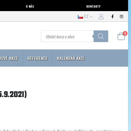
O NÁS
KONTAKTY
CZ
Products
0
search
BOVÉ AKCE
REFERENCE
KALENDÁŘ AKCÍ
5.9.2021)