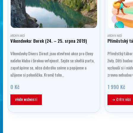
ARCHIV AKCÍ
ARCHIV AKCÍ
Víkendovka: Borek (24. – 25. srpna 2019)
Příměstský t
Víkendovky Divers Direct jsou otevřené akce pro členy
Příměstký tábor
našeho klubu i širokou veřejnost. Sejde se skvělá parta,
živly. Děti budou
zapotápíme se, něco dobrého sníme a popijeme a
vyzkouší si i ná
užijeme si pohodičku. Kromě toho…
zrovna nebudou v
0
Kč
1 990
Kč
Tento produkt má více variant. Možnosti lze vybrat na stránce produktu
VÝBĚR MOŽNOSTÍ
ČTĚTE VÍCE