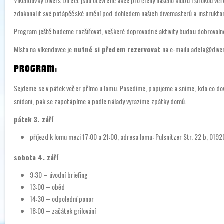
Víkendovky Divers Direct jsou otevřené akce pro členy našeho klubu i širokou v
zdokonalit své potápěčské umění pod dohledem našich divemasterů a instrukto
Program ještě budeme rozšiřovat, veškeré doprovodné aktivity budou dobrovolné.
Místo na víkendovce je
nutné si předem rezervovat
na e-mailu adela@diver
PROGRAM:
Sejdeme se v pátek večer přímo u lomu. Posedíme, popijeme a sníme, kdo co dov
snídani, pak se zapotápíme a podle nálady vyrazíme zpátky domů.
pátek 3. září
příjezd k lomu mezi 17:00 a 21:00, adresa lomu: Pulsnitzer Str. 22 b, 019
sobota 4. září
9:30 – úvodní briefing
13:00 – oběd
14:30 – odpolední ponor
18:00 – začátek grilování