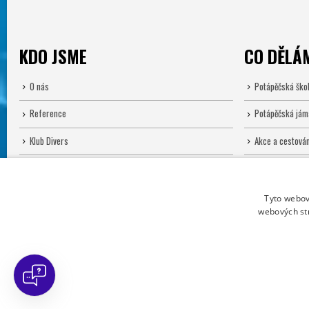
KDO JSME
CO DĚLÁ
O nás
Potápěčská ško
Reference
Potápěčská jám
Klub Divers
Akce a cestován
E-shop
Půjčovna
Servis
Tyto webov
webových st
Sportovní klub Divers. Powered by Divers Direct and Diveland, s.r.o