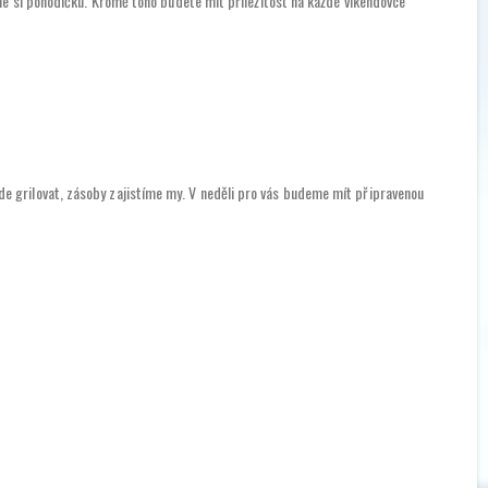
me si pohodičku. Kromě toho budete mít příležitost na každé víkendovce
e grilovat, zásoby zajistíme my. V neděli pro vás budeme mít připravenou