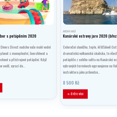
ARCHIV AKCÍ
ábor s potápěním 2020
Kanárské ostrovy jaro 2020 (bře
 Divers Direct nadche vaše malé vodní
Celoroční sluníčko, teplo, křišťálově čis
 plavat s monoploutví, šnorchlovat a
dramatická vulkanická skaliska, to všec
dechové a přístrojové potápění. Když
potápěče z celého světa na Kanárské os
e vodě, vyrazí do…
vybraných termínech vypravujeme na Val
instruktora jako průvodce…
8 500
Kč
ČTĚTE VÍCE