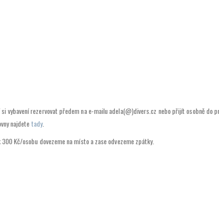
i vybavení rezervovat předem na e-mailu adela(@)divers.cz nebo přijít osobně do prod
čovny najdete
tady
.
tek 300 Kč/osobu dovezeme na místo a zase odvezeme zpátky.