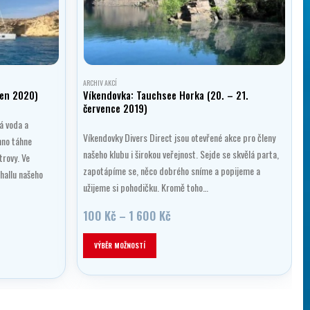
ARCHIV AKCÍ
zen 2020)
Víkendovka: Tauchsee Horka (20. – 21.
července 2019)
tá voda a
Víkendovky Divers Direct jsou otevřené akce pro členy
hno táhne
našeho klubu i širokou veřejnost. Sejde se skvělá parta,
trovy. Ve
zapotápíme se, něco dobrého sníme a popijeme a
hallu našeho
užijeme si pohodičku. Kromě toho…
Rozpětí
100
Kč
–
1 600
Kč
cen:
Tento produkt má více variant. Možnosti lze vybrat na stránce produktu
100 Kč
VÝBĚR MOŽNOSTÍ
až
1
600 Kč