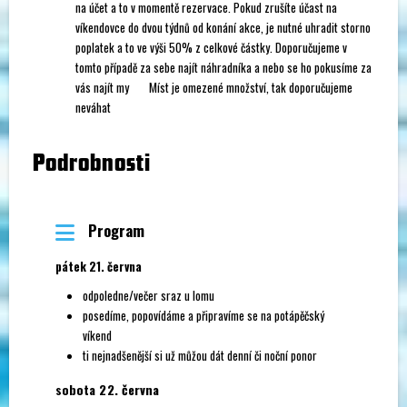
na účet a to v momentě rezervace. Pokud zrušíte účast na
víkendovce do dvou týdnů od konání akce, je nutné uhradit storno
poplatek a to ve výši 50% z celkové částky. Doporučujeme v
tomto případě za sebe najít náhradníka a nebo se ho pokusíme za
vás najít my
Míst je omezené množství, tak doporučujeme
neváhat
Podrobnosti
Program
pátek 21. června
odpoledne/večer sraz u lomu
posedíme, popovídáme a připravíme se na potápěčský
víkend
ti nejnadšenější si už můžou dát denní či noční ponor
sobota 22. června