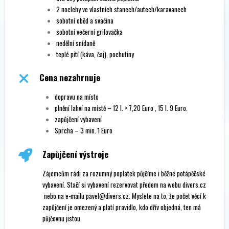
2 noclehy ve vlastních stanech/autech/karavanech
sobotní oběd a svačina
sobotní večerní grilovačka
nedělní snídaně
teplé pití (káva, čaj), pochutiny
Cena nezahrnuje
dopravu na místo
plnění lahví na místě – 12 l. > 7,20 Euro , 15 l. 9 Euro.
zapůjčení vybavení
Sprcha – 3 min. 1 Euro
Zapůjčení výstroje
Zájemcům rádi za rozumný poplatek půjčíme i běžné potápěčské
vybavení. Stačí si vybavení rezervovat předem na webu
divers.cz
nebo na e-mailu pavel@divers.cz. Myslete na to, že počet věcí k
zapůjčení je omezený a platí pravidlo, kdo dřív objedná, ten má
půjčovnu jistou.