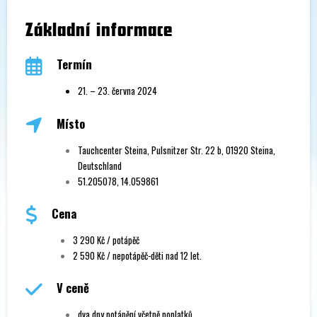
Základní informace
Termín
21. – 23. června 2024
Místo
Tauchcenter Steina, Pulsnitzer Str. 22 b, 01920 Steina,
Deutschland
51.205078, 14.059861
Cena
3 290 Kč / potápěč
2 590 Kč / nepotápěč-děti nad 12 let.
V ceně
dva dny potápění včetně poplatků