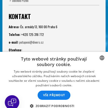
Obchod Plzeň
KONTAKT
Adresa:
Čs. armády 13, 160 00 Praha 6
Telefon:
+420 725 316 772
e-mail:
potapeni@divers.cz
Otevřeno:
Po - Pá: 11.00 - 19.00
Tyto webové stránky používají
soubory cookie.
Potápěčská jáma:
CZECH
Po - Ne: 9.00 - 22.00
Tyto webové stránky používají soubory cookie ke zlepšení
uživatelského zážitku. Používáním našich webových stránek
CZECH
souhlasíte se všemi soubory cookie v souladu s našimi zásadami
používání souborů cookie.
SLOVAK
VŠE PŘIJMOUT
GERMAN
Sportovní klub Divers. Powered by Divers Direct and Diveland, s.r.o.
FRENCH
ZOBRAZIT PODROBNOSTI