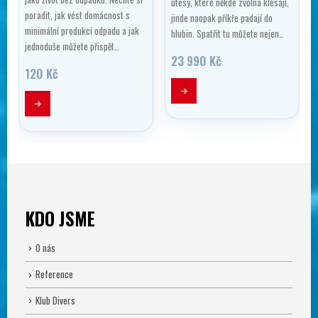
ý
útesy, které někde zvolna klesají,
poradit, jak vést domácnost s
jinde naopak příkře padají do
minimální produkcí odpadu a jak
hlubin. Spatřit tu můžete nejen…
jednoduše můžete přispět…
23 990
Kč
120
Kč
KDO JSME
O nás
Reference
Klub Divers