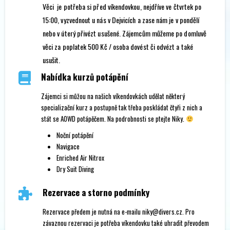
Věci je potřeba si před víkendovkou, nejdříve ve čtvrtek po
15:00, vyzvednout u nás v Dejvicích a zase nám je v pondělí
nebo v úterý přivézt usušené. Zájemcům můžeme po domluvě
věci za poplatek 500 Kč / osoba dovést či odvézt a také
usušit.
Nabídka kurzů potápění
Zájemci si můžou na našich víkendovkách udělat některý
specializační kurz a postupně tak třeba poskládat čtyři z nich a
stát se AOWD potápěčem. Na podrobnosti se ptejte Niky.
Noční potápění
Navigace
Enriched Air Nitrox
Dry Suit Diving
Rezervace a storno podmínky
Rezervace předem je nutná na e-mailu niky@divers.cz. Pro
závaznou rezervaci je potřeba víkendovku také uhradit převodem