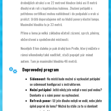
drobnějších atrakcí a ve 22 metrové hloubce čeká asi 8 metrů
dlouhý vrak roli s kapitánskou kabinou. Zkušení potápěči s
potřebnou certifikací mohou nahlédnout i do podpalubí a vrak si
prolézt. Určitě doporučujeme mít na hlubší ponory vlastní lampu.
Maximální hloubka tu je 33 metrů.
Přímo u lomu je velká základna včetně zázemí, sprch, plnírny,
občerstvení a společenské místnosti.
Necelých 8 km daleko je pak druhý lom Prelle, který můžete v
rámci víkendovky také navštívit, stačí popojet pár minut
autem. Tam je maximální hloubka 46 metrů.
Doprovodný program
Sidemount:
Na místě bude možné si vyzkoušet potápění
se sidemount konfigurací s instruktorem.
Noční potápění:
Ještě nikdy jste nebyli v noci pod vodou?
Domluvte si s námi ponor na vyzkoušení.
Refresh ponor:
Už jste dlouho nebyli ve vodě, nebo jdete
úplně poprvé do lomu? Možná by stálo za to si domluvit