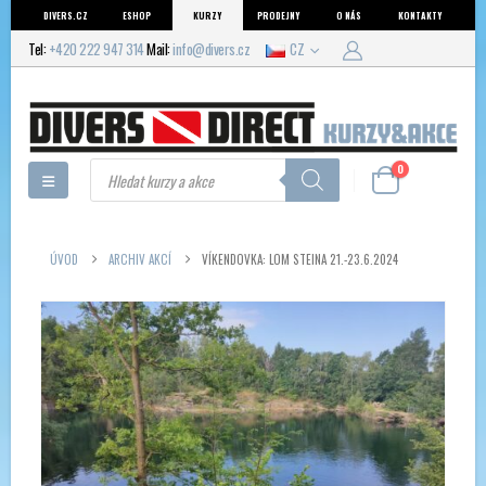
DIVERS.CZ
ESHOP
KURZY
PRODEJNY
O NÁS
KONTAKTY
Tel:
+420 222 947 314
Mail:
info@divers.cz
CZ
Products
0
search
ÚVOD
ARCHIV AKCÍ
VÍKENDOVKA: LOM STEINA 21.-23.6.2024