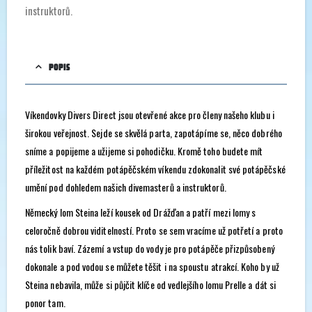
instruktorů.
POPIS
Víkendovky Divers Direct jsou otevřené akce pro členy našeho klubu i
širokou veřejnost. Sejde se skvělá parta, zapotápíme se, něco dobrého
sníme a popijeme a užijeme si pohodičku. Kromě toho budete mít
příležitost na každém potápěčském víkendu zdokonalit své potápěčské
umění pod dohledem našich divemasterů a instruktorů.
Německý lom Steina leží kousek od Drážďan a patří mezi lomy s
celoročně dobrou viditelností. Proto se sem vracíme už potřetí a proto
nás tolik baví. Zázemí a vstup do vody je pro potápěče přizpůsobený
dokonale a pod vodou se můžete těšit i na spoustu atrakcí. Koho by už
Steina nebavila, může si půjčit klíče od vedlejšího lomu Prelle a dát si
ponor tam.