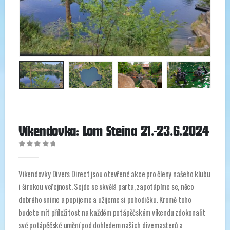
Víkendovka: Lom Steina 21.-23.6.2024
0
out of 5
Víkendovky Divers Direct jsou otevřené akce pro členy našeho klubu
i širokou veřejnost. Sejde se skvělá parta, zapotápíme se, něco
dobrého sníme a popijeme a užijeme si pohodičku. Kromě toho
budete mít příležitost na každém potápěčském víkendu zdokonalit
své potápěčské umění pod dohledem našich divemasterů a