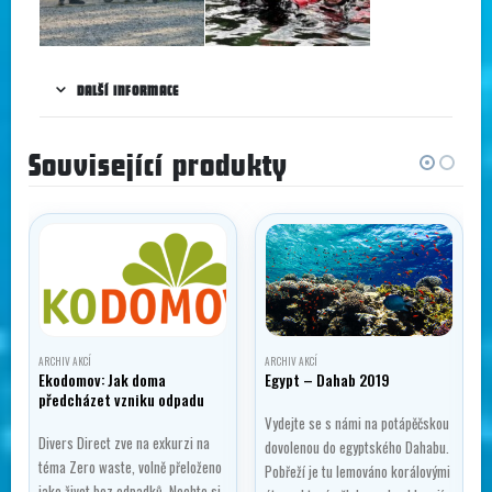
DALŠÍ INFORMACE
Související produkty
ARCHIV AKCÍ
ARCHIV AKCÍ
Ekodomov: Jak doma
Egypt – Dahab 2019
předcházet vzniku odpadu
Vydejte se s námi na potápěčskou
Divers Direct zve na exkurzi na
dovolenou do egyptského Dahabu.
téma Zero waste, volně přeloženo
Pobřeží je tu lemováno korálovými
jako život bez odpadků. Nechte si