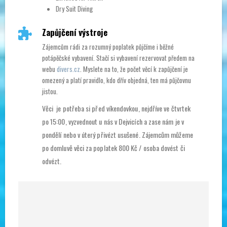
Dry Suit Diving
Zapůjčení výstroje
Zájemcům rádi za rozumný poplatek půjčíme i běžné
potápěčské vybavení. Stačí si vybavení rezervovat předem na
webu
divers.cz
. Myslete na to, že počet věcí k zapůjčení je
omezený a platí pravidlo, kdo dřív objedná, ten má půjčovnu
jistou.
Věci je potřeba si před víkendovkou, nejdříve ve čtvrtek
po 15:00, vyzvednout u nás v Dejvicích a zase nám je v
pondělí nebo v úterý přivézt usušené. Zájemcům můžeme
po domluvě věci za poplatek 800 Kč / osoba dovést či
odvézt.