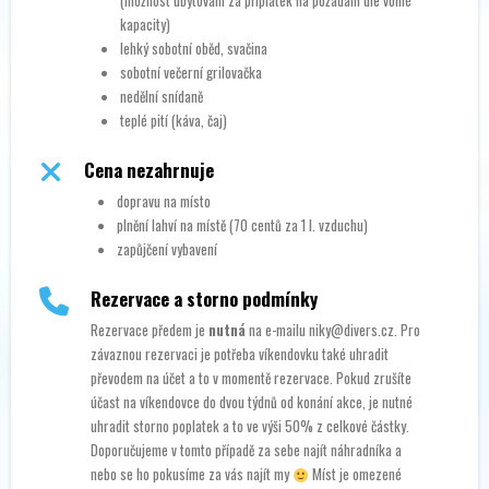
kapacity)
lehký sobotní oběd, svačina
sobotní večerní grilovačka
nedělní snídaně
teplé pití (káva, čaj)
Cena nezahrnuje
dopravu na místo
plnění lahví na místě (70 centů za 1 l. vzduchu)
zapůjčení vybavení
Rezervace a storno podmínky
Rezervace předem je
nutná
na e-mailu niky@divers.cz. Pro
závaznou rezervaci je potřeba víkendovku také uhradit
převodem na účet a to v momentě rezervace. Pokud zrušíte
účast na víkendovce do dvou týdnů od konání akce, je nutné
uhradit storno poplatek a to ve výši 50% z celkové částky.
Doporučujeme v tomto případě za sebe najít náhradníka a
nebo se ho pokusíme za vás najít my
Míst je omezené