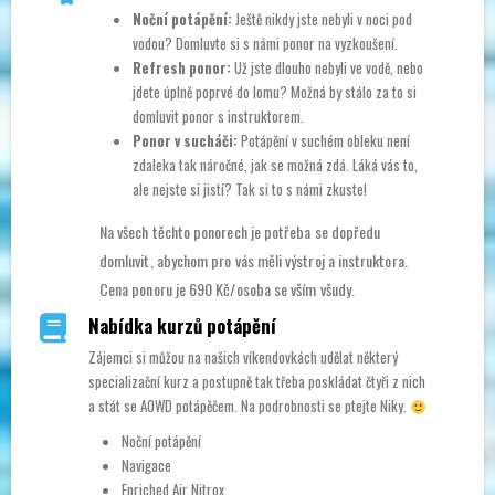
Noční potápění:
Ještě nikdy jste nebyli v noci pod
vodou? Domluvte si s námi ponor na vyzkoušení.
Refresh ponor:
Už jste dlouho nebyli ve vodě, nebo
jdete úplně poprvé do lomu? Možná by stálo za to si
domluvit ponor s instruktorem.
Ponor v sucháči:
Potápění v suchém obleku není
zdaleka tak náročné, jak se možná zdá. Láká vás to,
ale nejste si jistí? Tak si to s námi zkuste!
Na všech těchto ponorech je potřeba se dopředu
domluvit, abychom pro vás měli výstroj a instruktora.
Cena ponoru je 690 Kč/osoba se vším všudy.
Nabídka kurzů potápění
Zájemci si můžou na našich víkendovkách udělat některý
specializační kurz a postupně tak třeba poskládat čtyři z nich
a stát se AOWD potápěčem. Na podrobnosti se ptejte Niky.
Noční potápění
Navigace
Enriched Air Nitrox