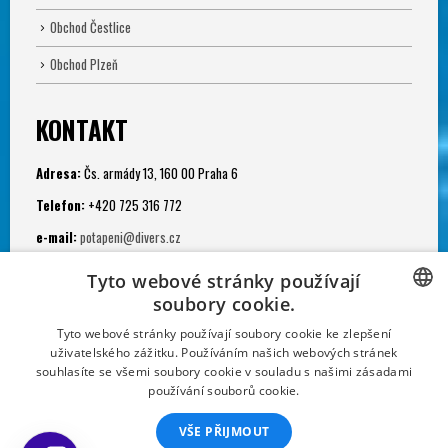
Obchod Čestlice
Obchod Plzeň
KONTAKT
Adresa:
Čs. armády 13, 160 00 Praha 6
Telefon:
+420 725 316 772
e-mail:
potapeni@divers.cz
Otevřeno:
Tyto webové stránky používají
Po - Pá: 11.00 - 19.00
soubory cookie.
Potápěčská jáma:
CZECH
Tyto webové stránky používají soubory cookie ke zlepšení
uživatelského zážitku. Používáním našich webových stránek
Po - Ne: 9.00 - 22.00
CZECH
souhlasíte se všemi soubory cookie v souladu s našimi zásadami
používání souborů cookie.
SLOVAK
VŠE PŘIJMOUT
GERMAN