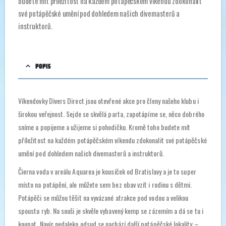
budete mít příležitost na každém potápěčském víkendu zdokonalit
své potápěčské umění pod dohledem našich divemasterů a
instruktorů.
POPIS
Víkendovky Divers Direct jsou otevřené akce pro členy našeho klubu i
širokou veřejnost. Sejde se skvělá parta, zapotápíme se, něco dobrého
sníme a popijeme a užijeme si pohodičku. Kromě toho budete mít
příležitost na každém potápěčském víkendu zdokonalit své potápěčské
umění pod dohledem našich divemasterů a instruktorů.
Čierna voda v areálu Aquarea je kousíček od Bratislavy a je to super
místo na potápění, ale můžete sem bez obav vzít i rodinu s dětmi.
Potápěči se můžou těšit na vyvázané atrakce pod vodou a velikou
spoustu ryb. Na souši je skvěle vybavený kemp se zázemím a dá se tu i
koupat. Navíc nedaleko odsud se nachází další potápěčské lokality –