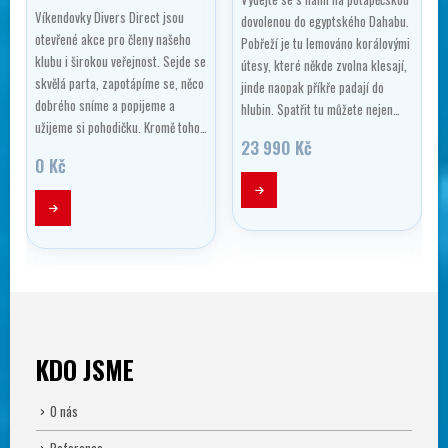
Víkendovky Divers Direct jsou
dovolenou do egyptského Dahabu.
otevřené akce pro členy našeho
Pobřeží je tu lemováno korálovými
klubu i širokou veřejnost. Sejde se
ý
útesy, které někde zvolna klesají,
skvělá parta, zapotápíme se, něco
jinde naopak příkře padají do
dobrého sníme a popijeme a
hlubin. Spatřit tu můžete nejen…
užijeme si pohodičku. Kromě toho…
23 990
Kč
0
Kč
Tento produkt má více variant. Možnosti lze vybrat na stránce produktu
KDO JSME
O nás
Reference