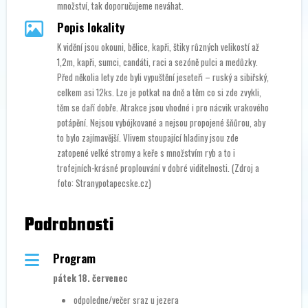
množství, tak doporučujeme neváhat.
Popis lokality
K vidění jsou okouni, bělice, kapři, štiky různých velikostí až
1,2m, kapři, sumci, candáti, raci a sezóně pulci a medůzky.
Před několia lety zde byli vypuštění jeseteři – ruský a sibiřský,
celkem asi 12ks. Lze je potkat na dně a těm co si zde zvykli,
těm se daří dobře. Atrakce jsou vhodné i pro nácvik vrakového
potápění. Nejsou vybójkované a nejsou propojené šňůrou, aby
to bylo zajímavější. Vlivem stoupající hladiny jsou zde
zatopené velké stromy a keře s množstvím ryb a to i
trofejních-krásné proplouvání v dobré viditelnosti. (Zdroj a
foto: Stranypotapecske.cz)
Podrobnosti
Program
pátek 18. červenec
odpoledne/večer sraz u jezera