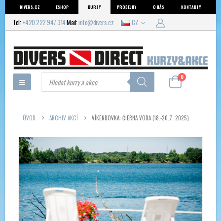
DIVERS.CZ
ESHOP
KURZY
PRODEJNY
O NÁS
KONTAKTY
Tel:
+420 222 947 314
Mail:
info@divers.cz
CZ
Products
0
search
ÚVOD
ARCHIV AKCÍ
VÍKENDOVKA: ČIERNA VODA (18.-20.7. 2025)