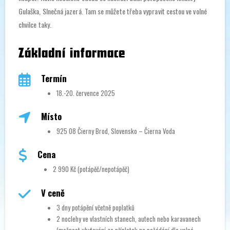
Gulaška, Slnečná jazerá. Tam se můžete třeba vypravit cestou ve volné
chvilce taky.
Základní informace
Termín
18.-20. července 2025
Místo
925 08 Čierny Brod, Slovensko – Čierna Voda
Cena
2 990 Kč (potápěč/nepotápěč)
V ceně
3 dny potápění včetně poplatků
2 noclehy ve vlastních stanech, autech nebo karavanech
(možnost ubytování za příplatek na požádání dle volné