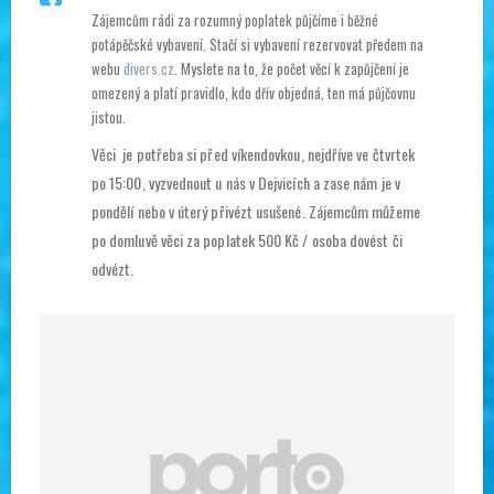
Zájemcům rádi za rozumný poplatek půjčíme i běžné
potápěčské vybavení. Stačí si vybavení rezervovat předem na
webu
divers.cz
. Myslete na to, že počet věcí k zapůjčení je
omezený a platí pravidlo, kdo dřív objedná, ten má půjčovnu
jistou.
Věci je potřeba si před víkendovkou, nejdříve ve čtvrtek
po 15:00, vyzvednout u nás v Dejvicích a zase nám je v
pondělí nebo v úterý přivézt usušené. Zájemcům můžeme
po domluvě věci za poplatek 500 Kč / osoba dovést či
odvézt.