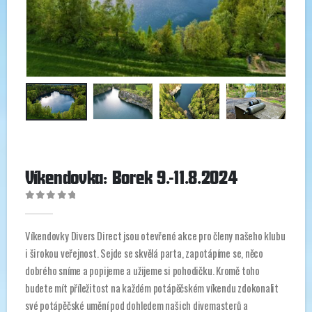
Víkendovka: Borek 9.-11.8.2024
0
out of 5
Víkendovky Divers Direct jsou otevřené akce pro členy našeho klubu
i širokou veřejnost. Sejde se skvělá parta, zapotápíme se, něco
dobrého sníme a popijeme a užijeme si pohodičku. Kromě toho
budete mít příležitost na každém potápěčském víkendu zdokonalit
své potápěčské umění pod dohledem našich divemasterů a