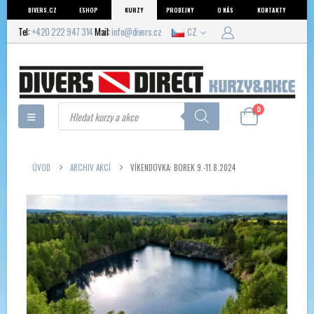
DIVERS.CZ
ESHOP
KURZY
PRODEJNY
O NÁS
KONTAKTY
Tel:
+420 222 947 314
Mail:
info@divers.cz
CZ
Products
0
search
ÚVOD
ARCHIV AKCÍ
VÍKENDOVKA: BOREK 9.-11.8.2024