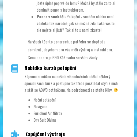
jdete úplně poprvé do lomu? Možná by stálo za to si
domluvit ponor s instruktorem.
Ponor v sucháči:
Potápění v suchém obleku není
zdaleka tak náročné, jak se možná zdá. Láká vás to,
ale nejste si jistí? Tak si to s námi zkuste!
Na všech těchto ponorech je potřeba se dopředu
domluvit, abychom pro vás měli výstroj a instruktora.
Cena ponoru je 690 Kč/osoba se vším všudy.
Nabídka kurzů potápění
Zájemci si můžou na našich víkendovkách udělat některý
specializační kurz a postupně tak třeba poskládat čtyři z nich
a stát se AOWD potápěčem. Na podrobnosti se ptejte Niky.
Noční potápění
Navigace
Enriched Air Nitrox
Dry Suit Diving
Zapůjčení výstroje