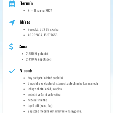
Termín
9. – 11. srpna 2024
Místo
Borecká, 582 82 skalka
49.792834, 15.577653
Cena
2 990 Kč potápěči
2 490 Kč nepotápěči
V ceně
dny potápění včetně poplatků
2 noclehy ve vlastních stanech,autech nebo karavanech
lehký sobotní oběd, svačina
sobotní večerní grilovačka
nedělní snídaně
teplé pití (káva, čaj)
Zajištěné mobilní WC, umyvadlo na hygienu.