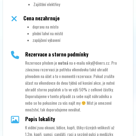
Zajištění elektřiny
Cena nezahrnuje
dopravu na místo
plnění lahví na místě
zapůjčení vybavení
Rezervace a storno podmínky
Rezervace předem je
nutná
na e-mailu niky@divers.cz. Pro
závaznou rezervaci je potřeba víkendovku také uhradit
převodem na účet a to v momentě rezervace. Pokud zrušíte
účast na víkendovce do dvou týdnů od konání akce, je nutné
uhradit storno poplatek a to ve výši 50% z celkové částky.
Doporučujeme v tomto případě za sebe najít náhradníka a
nebo se ho pokusíme za vás najít my
Míst je omezené
množství, tak doporučujeme neváhat.
Popis lokality
K vidění jsou okouni, bělice, kapři, štiky různých velikostí až
1,2m, kapři, sumci, candáti, raci a sezóně pulci a medůzky.