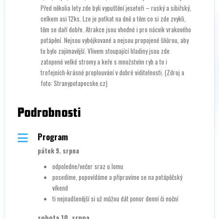
Před několia lety zde byli vypuštění jeseteři – ruský a sibiřský,
celkem asi 12ks. Lze je potkat na dně a těm co si zde zvykli,
těm se daří dobře. Atrakce jsou vhodné i pro nácvik vrakového
potápění. Nejsou vybójkované a nejsou propojené šňůrou, aby
to bylo zajímavější. Vlivem stoupající hladiny jsou zde
zatopené velké stromy a keře s množstvím ryb a to i
trofejních-krásné proplouvání v dobré viditelnosti. (Zdroj a
foto: Stranypotapecske.cz)
Podrobnosti
Program
pátek 9. srpna
odpoledne/večer sraz u lomu
posedíme, popovídáme a připravíme se na potápěčský
víkend
ti nejnadšenější si už můžou dát ponor denní či noční
sobota 10. srpna