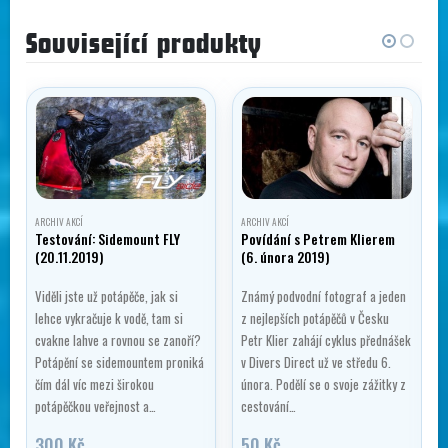
Související produkty
ARCHIV AKCÍ
ARCHIV AKCÍ
Testování: Sidemount FLY
Povídání s Petrem Klierem
(20.11.2019)
(6. února 2019)
Viděli jste už potápěče, jak si
Známý podvodní fotograf a jeden
lehce vykračuje k vodě, tam si
z nejlepších potápěčů v Česku
cvakne lahve a rovnou se zanoří?
Petr Klier zahájí cyklus přednášek
Potápění se sidemountem proniká
v Divers Direct už ve středu 6.
čím dál víc mezi širokou
února. Podělí se o svoje zážitky z
potápěčkou veřejnost a…
cestování…
300
Kč
50
Kč