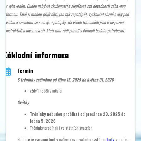
s vybavením. Budou nabývat zkušeností a zlepšovat své dovednosti zábavnou
formou. Také si mohou přijít děti, jen tak zapotápět, vyzkoušet různé cviky pod
vodou a seznámit se s novými potápky. Na všech trénincích jsou k dispozici
instruktoři a divemasteři, kteří vám rádi poradí s čímkoli budete potřebovat.
Základní informace
Termín
S tréninky začínáme od října 15. 2025 do května 31. 2026
vždy 1 neděli v měsíci
Svátky
Tréninky nebudou probíhat od prosince 23. 2025 do
ledna 5. 2026
Tréninky probíhají i ve státních svátcích
Najdete je vypsané buď v našem rezervačním systému
tady
, v popisu