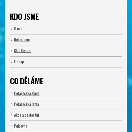
KDO JSME
O nás
Reference
Klub Divers
E-shop
CO DĚLÁME
Potápěčská škola
Potápěčská jáma
Akce a cestování
Půjčovna