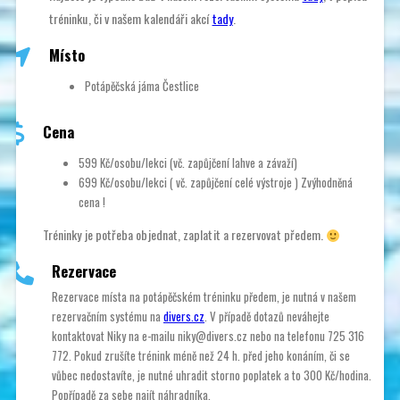
tréninku, či v našem kalendáři akcí
tady
.
Místo
Potápěčská jáma Čestlice
Cena
599 Kč/osobu/lekci (vč. zapůjčení lahve a závaží)
699 Kč/osobu/lekci ( vč. zapůjčení celé výstroje ) Zvýhodněná
cena !
Tréninky je potřeba objednat, zaplatit a rezervovat předem.
Rezervace
Rezervace místa na potápěčském tréninku předem, je nutná v našem
rezervačním systému na
divers.cz
. V případě dotazů neváhejte
kontaktovat Niky na e-mailu niky@divers.cz nebo na telefonu 725 316
772. Pokud zrušíte trénink méně než 24 h. před jeho konáním, či se
vůbec nedostavíte, je nutné uhradit storno poplatek a to 300 Kč/hodina.
Popřípadě za sebe najít náhradníka.