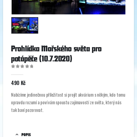
Prohlídka Mořského světa pro
potápěče (10.7.2020)
0
out of 5
490
Kč
Nabízíme jedinečnou příležitost si projít akvárium s někým, kdo tomu
opravdu rozumí a poví vám spoustu zajímavostí ze světa, který nás
tak baví pozorovat.
POPIS