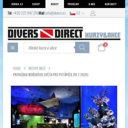
DIVERS.CZ
ESHOP
KURZY
PRODEJNY
O NÁS
KONTAKTY
Tel:
+420 222 947 314
Mail:
info@divers.cz
CZ
Products
0
search
ÚVOD
ARCHIV AKCÍ
PROHLÍDKA MOŘSKÉHO SVĚTA PRO POTÁPĚČE (10.7.2020)