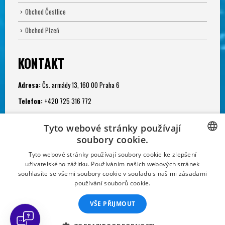
Obchod Čestlice
Obchod Plzeň
KONTAKT
Adresa:
Čs. armády 13, 160 00 Praha 6
Telefon:
+420 725 316 772
e-mail:
potapeni@divers.cz
Tyto webové stránky používají
Otevřeno:
soubory cookie.
Po - Pá: 11.00 - 19.00
CZECH
Tyto webové stránky používají soubory cookie ke zlepšení
Potápěčská jáma:
uživatelského zážitku. Používáním našich webových stránek
CZECH
souhlasíte se všemi soubory cookie v souladu s našimi zásadami
Po - Ne: 9.00 - 22.00
používání souborů cookie.
SLOVAK
VŠE PŘIJMOUT
GERMAN
FRENCH