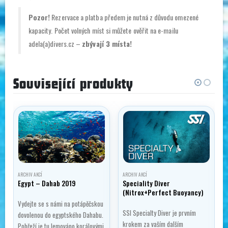
Pozor!
Rezervace a platba předem je nutná z důvodu omezené
kapacity. Počet volných míst si můžete ověřit na e-mailu
adela(a)divers.cz –
zbývají 3 místa!
Související produkty
ARCHIV AKCÍ
ARCHIV AKCÍ
Egypt – Dahab 2019
Speciality Diver
(Nitrox+Perfect Buoyancy)
Vydejte se s námi na potápěčskou
SSI Specialty Diver je prvním
dovolenou do egyptského Dahabu.
krokem za vaším dalším
Pobřeží je tu lemováno korálovými