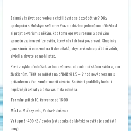
Zajímá vás život pod vodou a chtěli byste se dozvědět víc? Díky
spolupráci s Mořským světem v Praze nabízíme jedinečnou příležitost
si projít akvárium s někým, kdo tomu opravdu rozumí a poví vám
spoustu zajímavostí ze světa, který nás tak baví pozorovat. Skupinky
jsou záměrně omezené na 6 dospěláků, abyste všechno pořádně viděli,
slyšeli a abyste se mohli ptát.
První z cyklu přednášek se bude věnovat obecně mořskému světu a jeho
živočichům. Těšit se můžete na přibližně 1,5 – 2 hodinový program s
průvodcem z řad zaměstnanců akvária. Součástí prohlídky budou i
nejrůznější aktivity a čeká vás malá odměna.
Termín
: pátek 10. července od 16:00
Místo
: Mořský svět, Praha-Holešivice
Vstupné
: 490 Kč / osoba (vstupenka do Mořského světa je součástí
ceny)