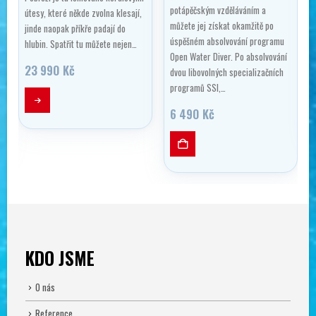
potápěčským vzděláváním a
útesy, které někde zvolna klesají,
můžete jej získat okamžitě po
jinde naopak příkře padají do
úspěšném absolvování programu
hlubin. Spatřit tu můžete nejen…
Open Water Diver. Po absolvování
23 990
Kč
dvou libovolných specializačních
programů SSI,…
Ten
6 490
Kč
KDO JSME
O nás
Reference