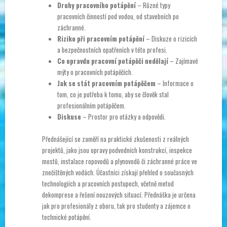
Druhy pracovního potápění
– Různé typy
pracovních činností pod vodou, od stavebních po
záchranné.
Riziko při pracovním potápění
– Diskuze o rizicích
a bezpečnostních opatřeních v této profesi.
Co opravdu pracovní potápěči nedělají
– Zajímavé
mýty o pracovních potápěčích.
Jak se stát pracovním potápěčem
– Informace o
tom, co je potřeba k tomu, aby se člověk stal
profesionálním potápěčem.
Diskuse
– Prostor pro otázky a odpovědi.
Přednášející se zaměří na praktické zkušenosti z reálných
projektů, jako jsou opravy podvodních konstrukcí, inspekce
mostů, instalace ropovodů a plynovodů či záchranné práce ve
znečištěných vodách. Účastníci získají přehled o současných
technologiích a pracovních postupech, včetně metod
dekomprese a řešení nouzových situací. Přednáška je určena
jak pro profesionály z oboru, tak pro studenty a zájemce o
technické potápění.