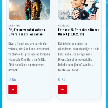
ARCHIV AKCÍ
ARCHIV AKCÍ
Přijďte na vánoční večírek
Fotosoutěž: Potápění s Divers
Divers, dorazí i Aquaman!
Direct (13.11.2019)
Divers Direct vás zve na vánoční
Byli jste letos s námi na
večírek, který se bude letos konat
víkendovce, dokončovali jste u nás
ve čtvrtek 13. prosince od 19 hodin
kurz, nebo jste se vypravili s
ý
v kinosále CineStaru na Andělu.
Divers Direct do egyptského
Těšit se můžete na přestavení
Dahabu nebo jinam? A máte z
novinek…
těchto akcí fotky…
0
Kč
0
Kč