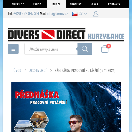
DIVERS.CZ
ESHOP
KURZY
PRODEJNY
O NÁS
KONTAKTY
Tel:
+420 222 947 314
Mail:
info@divers.cz
CZ
Products
0
search
ÚVOD
ARCHIV AKCÍ
PŘEDNÁŠKA: PRACOVNÍ POTÁPĚNÍ (13.11.2024)