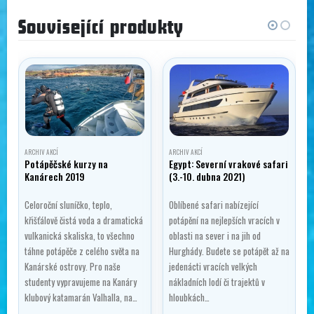
Související produkty
ARCHIV AKCÍ
ARCHIV AKCÍ
Potápěčské kurzy na
Egypt: Severní vrakové safari
Kanárech 2019
(3.-10. dubna 2021)
Celoroční sluníčko, teplo,
Oblíbené safari nabízející
křišťálově čistá voda a dramatická
potápění na nejlepších vracích v
vulkanická skaliska, to všechno
oblasti na sever i na jih od
ý
táhne potápěče z celého světa na
Hurghády. Budete se potápět až na
Kanárské ostrovy. Pro naše
jedenácti vracích velkých
studenty vypravujeme na Kanáry
nákladních lodí či trajektů v
klubový katamarán Valhalla, na…
hloubkách…