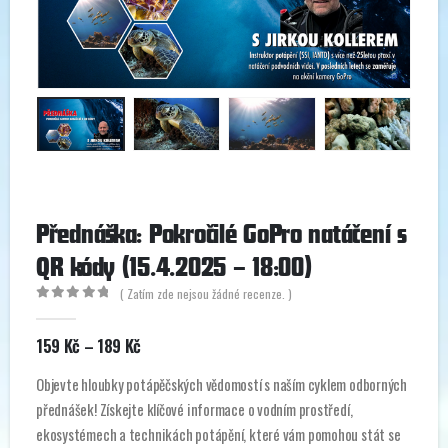
Přednáška: Pokročilé GoPro natáčení s
QR kódy (15.4.2025 – 18:00)
( Zatím zde nejsou žádné recenze. )
0
out of 5
Rozpětí
159
Kč
–
189
Kč
cen:
159 Kč
Objevte hloubky potápěčských vědomostí s naším cyklem odborných
až
přednášek! Získejte klíčové informace o vodním prostředí,
189 Kč
ekosystémech a technikách potápění, které vám pomohou stát se