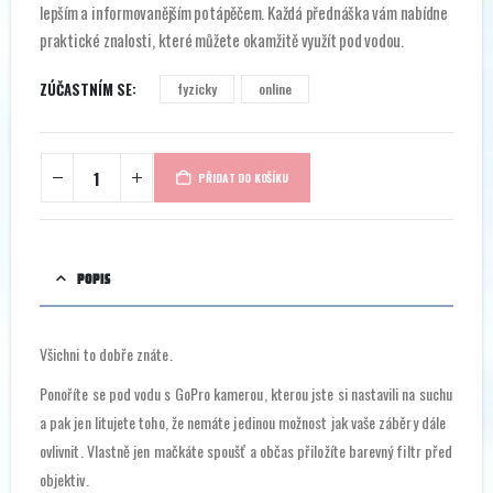
lepším a informovanějším potápěčem. Každá přednáška vám nabídne
praktické znalosti, které můžete okamžitě využít pod vodou.
ZÚČASTNÍM SE
fyzicky
online
PŘIDAT DO KOŠÍKU
POPIS
Všichni to dobře znáte.
Ponoříte se pod vodu s GoPro kamerou, kterou jste si nastavili na suchu
a pak jen litujete toho, že nemáte jedinou možnost jak vaše záběry dále
ovlivnit. Vlastně jen mačkáte spoušť a občas přiložíte barevný filtr před
objektiv.