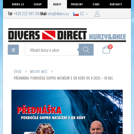
DIVERS.CZ
ESHOP
KURZY
PRODEJNY
O NÁS
KONTAKTY
Tel:
+420 222 947 314
Mail:
info@divers.cz
CZ
Products
0
search
ÚVOD
ARCHIV AKCÍ
PŘEDNÁŠKA: POKROČILÉ GOPRO NATÁČENÍ S QR KÓDY (15.4.2025 – 18:00)