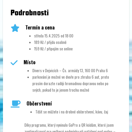
Podrobnosti
Termín a cena
středa 15.4.2025 od 18:00
189 Kč / přijdu osobně
159 Kč / připojím se online
Místo
Divers v Dejvicích – Čs. armády 13, 160 00 Praha 6
parkování je možné ve dvoře pro zhruba 6 aut, proto
prosím dorazte raději hromadnou dopravou nebo po
svých, pokud to je jenom trochu možné
Občerstvení
Těšit se můžete i na drobné občerstvení, kávu, čaj
Díky programu, který vyvinulo GoPro a QR kódům, které jsem
zoptimalizoval pro veškeré podmínky při natáčení pod vodou –