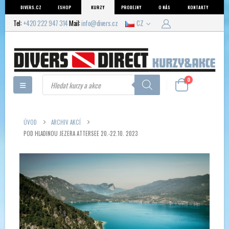
DIVERS.CZ
ESHOP
KURZY
PRODEJNY
O NÁS
KONTAKTY
Tel:
+420 222 947 314
Mail:
info@divers.cz
CZ
Products
0
search
ÚVOD
ARCHIV AKCÍ
POD HLADINOU JEZERA ATTERSEE 20.-22.10. 2023