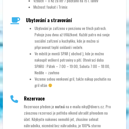
Vzduch – 11 Kč za litr / počítáno na 15 l. lahev
Možnost foukat i Trimix
Ubytování a stravování
Ubytování je zařízeno v penzionu ve třech patrech.
Pokoje jsou dvou až třílůžkové. Každé patro má svoje
sociální zařízení a kuchyňku, kde je možno si
připravovat teplé snídaně i večeře.
Ve městě je menší SPAR ( obchod ), kde je možno
nakoupit veškeré potraviny a pití. Otevírací doba
SPARU : Pátek – 7:00 – 19:00, Sobota 7:00 – 18:00,
Neděle – zavřeno
Vezeme sebou venkovní gril, takže nákup pochutin na
gril vítán
Rezervace
Rezervace předem je
nutná
na e-mailu niky@divers.cz. Pro
závaznou rezervaci je potřeba víkend uhradit převodem na
účet. Kdybyste nakonec nemohli jet, zkusíme sehnat
náhradníka, nicméně bez náhradníka, je 100% storno