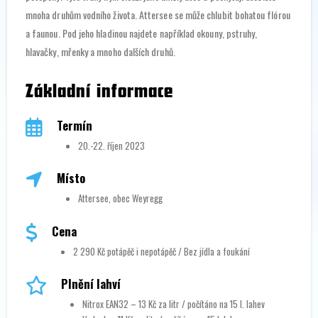
mnoha druhům vodního života. Attersee se může chlubit bohatou flórou
a faunou. Pod jeho hladinou najdete například okouny, pstruhy,
hlavačky, mřenky a mnoho dalších druhů.
Základní informace
Termín
20.-22. říjen 2023
Místo
Attersee, obec Weyregg
Cena
2 290 Kč potápěč i nepotápěč / Bez jídla a foukání
Plnění lahví
Nitrox EAN32 – 13 Kč za litr / počítáno na 15 l. lahev