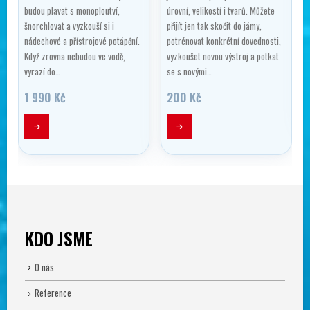
budou plavat s monoploutví,
úrovní, velikostí i tvarů. Můžete
šnorchlovat a vyzkouší si i
přijít jen tak skočit do jámy,
nádechové a přístrojové potápění.
potrénovat konkrétní dovednosti,
Když zrovna nebudou ve vodě,
vyzkoušet novou výstroj a potkat
vyrazí do…
se s novými…
1 990
Kč
200
Kč
KDO JSME
O nás
Reference