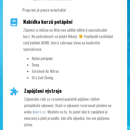
Program je pouze orientační
Nabídka kurzů potápění
Zájemci si můžou na Attersee udělat některý specializační
kurz. Na podrobnosti se ptejte Nikoly.
Popřípadě seskládat
celý balíček AOWD, která zahrnuje slevu na konkrétní
specializace.
Noční potápění
Deep
Enriched Air Nitrox
Dry Suit Diving
Zapůjčení výstroje
Zájemcům rádi za rozumný poplatek půjčíme i běžné
potápěčské vybavení. Stačí si vybavení rezervovat předem na
webu
divers.cz
. Myslete na to, že počet věcí k zapůjčení je
omezený a platí pravidlo, kdo dřív objedná, ten má půjčovnu
jistou.