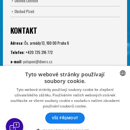
Obchod Čestlice
Obchod Plzeň
KONTAKT
Adresa:
Čs. armády 13, 160 00 Praha 6
Telefon:
+420 725 316 772
e-mail:
potapeni@divers.cz
Otevřeno:
Tyto webové stránky používají
Po - Pá: 11.00 - 19.00
soubory cookie.
Potápěčská jáma:
CZECH
Tyto webové stránky používají soubory cookie ke zlepšení
uživatelského zážitku. Používáním našich webových stránek
Po - Ne: 9.00 - 22.00
CZECH
souhlasíte se všemi soubory cookie v souladu s našimi zásadami
používání souborů cookie.
SLOVAK
VŠE PŘIJMOUT
GERMAN