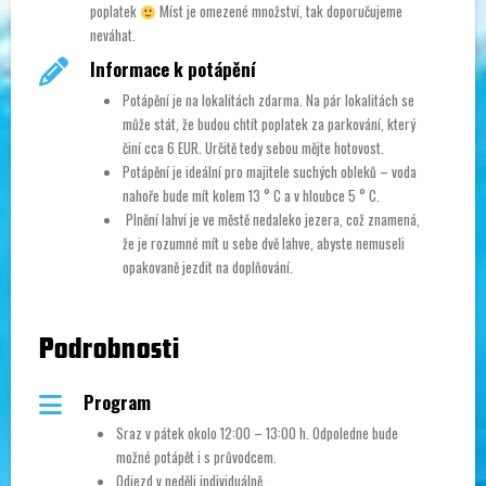
poplatek
Míst je omezené množství, tak doporučujeme
neváhat.
Informace k potápění
Potápění je na lokalitách zdarma. Na pár lokalitách se
může stát, že budou chtít poplatek za parkování, který
činí cca 6 EUR. Určitě tedy sebou mějte hotovost.
Potápění je ideální pro majitele suchých obleků – voda
nahoře bude mít kolem 13 ° C a v hloubce 5 ° C.
Plnění lahví je ve městě nedaleko jezera, což znamená,
že je rozumné mít u sebe dvě lahve, abyste nemuseli
opakovaně jezdit na doplňování.
Podrobnosti
Program
Sraz v pátek okolo 12:00 – 13:00 h. Odpoledne bude
možné potápět i s průvodcem.
Odjezd v neděli individuálně.