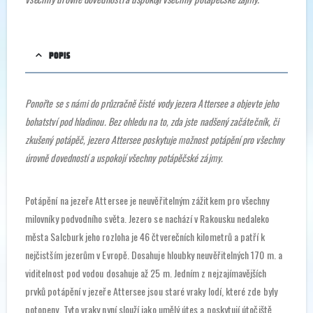
POPIS
Ponořte se s námi do průzračně čisté vody jezera Attersee a objevte jeho
bohatství pod hladinou. Bez ohledu na to, zda jste nadšený začátečník, či
zkušený potápěč, jezero Attersee poskytuje možnost potápění pro všechny
úrovně dovedností a uspokojí všechny potápěčské zájmy.
Potápění na jezeře Attersee je neuvěřitelným zážitkem pro všechny
milovníky podvodního světa. Jezero se nachází v Rakousku nedaleko
města Salcburk jeho rozloha je 46 čtverečních kilometrů a patří k
nejčistším jezerům v Evropě. Dosahuje hloubky neuvěřitelných 170 m. a
viditelnost pod vodou dosahuje až 25 m. Jedním z nejzajímavějších
prvků potápění v jezeře Attersee jsou staré vraky lodí, které zde byly
potopeny. Tyto vraky nyní slouží jako umělý útes a poskytují útočiště