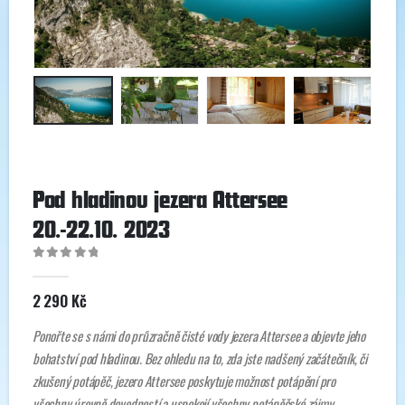
Pod hladinou jezera Attersee
20.-22.10. 2023
0
out of 5
2 290
Kč
Ponořte se s námi do průzračně čisté vody jezera Attersee a objevte jeho
bohatství pod hladinou. Bez ohledu na to, zda jste nadšený začátečník, či
zkušený potápěč, jezero Attersee poskytuje možnost potápění pro
všechny úrovně dovedností a uspokojí všechny potápěčské zájmy.