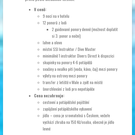
V ceně:
9 nocí na v hotelu
12 ponorů z lodi
2 guidované ponory denně (možnost doplatit
si 3. ponor a noční)
lahve a olovo
místní SSI Instruktor / Dive Master
minimálně 1 instruktor Divers Direct k dispozici
skupinky na ponory 4-6 potápěčů
svačiny a nealko pití (voda, káva, čaj) mezi ponory
výlety na ostrovy mezi ponory
transfer z letiště v Male a zpět na místě
šnorchlování z lodi pro nepotápěče
Cena nezahrnuje:
cestovní a potápěčské pojištění
zapůjčení potápěčského vybavení
jídlo – cena je srovnatelná s Českem, večeře
vychází zhruba na 150 Kč/osoba, obecně je jídlo
levné