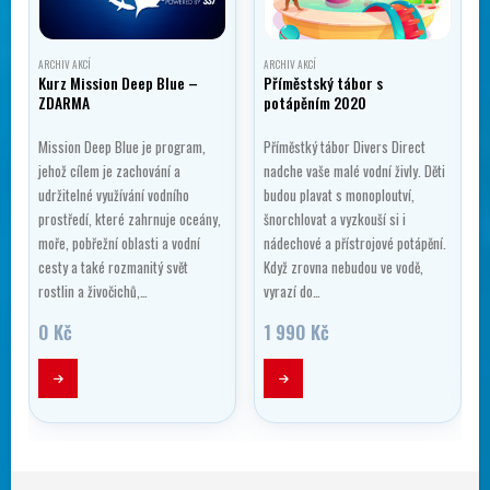
ARCHIV AKCÍ
ARCHIV AKCÍ
Kurz Mission Deep Blue –
Příměstský tábor s
ZDARMA
potápěním 2020
Mission Deep Blue je program,
Příměstký tábor Divers Direct
jehož cílem je zachování a
nadche vaše malé vodní živly. Děti
udržitelné využívání vodního
budou plavat s monoploutví,
prostředí, které zahrnuje oceány,
šnorchlovat a vyzkouší si i
moře, pobřežní oblasti a vodní
nádechové a přístrojové potápění.
…
cesty a také rozmanitý svět
Když zrovna nebudou ve vodě,
rostlin a živočichů,…
vyrazí do…
tí
0
Kč
1 990
Kč
Ten
č
č