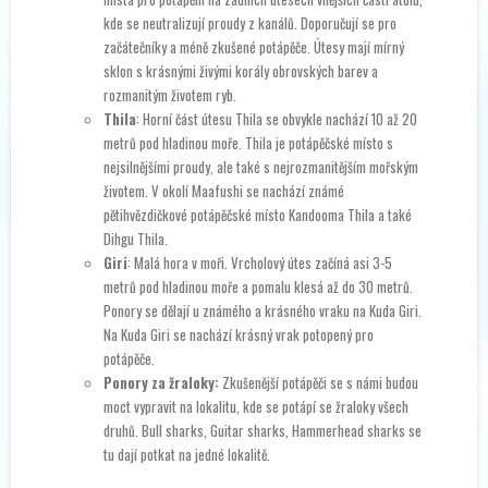
kde se neutralizují proudy z kanálů. Doporučují se pro
začátečníky a méně zkušené potápěče. Útesy mají mírný
sklon s krásnými živými korály obrovských barev a
rozmanitým životem ryb.
Thila
: Horní část útesu Thila se obvykle nachází 10 až 20
metrů pod hladinou moře. Thila je potápěčské místo s
nejsilnějšími proudy, ale také s nejrozmanitějším mořským
životem. V okolí Maafushi se nachází známé
pětihvězdičkové potápěčské místo Kandooma Thila a také
Dihgu Thila.
Giri
: Malá hora v moři. Vrcholový útes začíná asi 3-5
metrů pod hladinou moře a pomalu klesá až do 30 metrů.
Ponory se dělají u známého a krásného vraku na Kuda Giri.
Na Kuda Giri se nachází krásný vrak potopený pro
potápěče.
Ponory za žraloky:
Zkušenější potápěči se s námi budou
moct vypravit na lokalitu, kde se potápí se žraloky všech
druhů. Bull sharks, Guitar sharks, Hammerhead sharks se
tu dají potkat na jedné lokalitě.