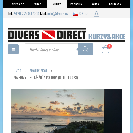
DIVERS.CZ
ESHOP
KURZY
PRODEJNY
O NÁS
KONTAKTY
Tel:
+420 222 947 314
Mail:
info@divers.cz
CZ
Products
0
search
ÚVOD
ARCHIV AKCÍ
MALEDIVY – POTÁPĚNÍ A POHODA (8.-18.11.2023)