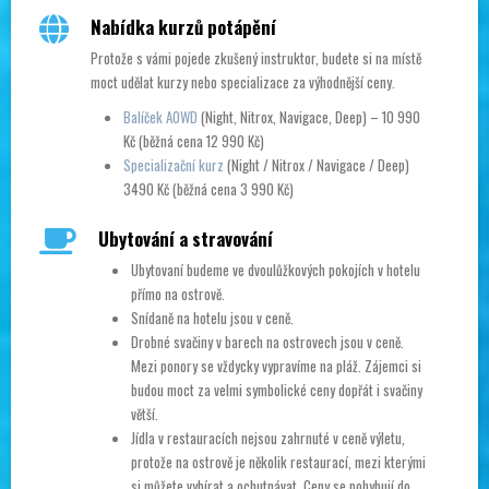
Nabídka kurzů potápění
Protože s vámi pojede zkušený instruktor, budete si na místě
moct udělat kurzy nebo specializace za výhodnější ceny.
Balíček AOWD
(Night, Nitrox, Navigace, Deep) – 10 990
Kč (běžná cena 12 990 Kč)
Specializační kurz
(Night / Nitrox / Navigace / Deep)
3490 Kč (běžná cena 3 990 Kč)
Ubytování a stravování
Ubytovaní budeme ve dvoulůžkových pokojích v hotelu
přímo na ostrově.
Snídaně na hotelu jsou v ceně.
Drobné svačiny v barech na ostrovech jsou v ceně.
Mezi ponory se vždycky vypravíme na pláž. Zájemci si
budou moct za velmi symbolické ceny dopřát i svačiny
větší.
Jídla v restauracích nejsou zahrnuté v ceně výletu,
protože na ostrově je několik restaurací, mezi kterými
si můžete vybírat a ochutnávat. Ceny se pohybují do