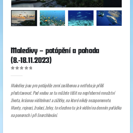
Maledivy – potápění a pohoda
(8.-18.11.2023)
0
out of 5
Maledivy jsou pro potápěče zemí zaslíbenou a netřeba je příliš
představovat. Pod vodou se tu můžete těšit na nepřeberné množství
života, krásnou viditelnost a zážitky, na které nikdy nezapomenete.
Manty, rejnoci, žraloci, želvy, to všechno tu je k vidění na denním pořádku
na ponorech i při šnorchlování.