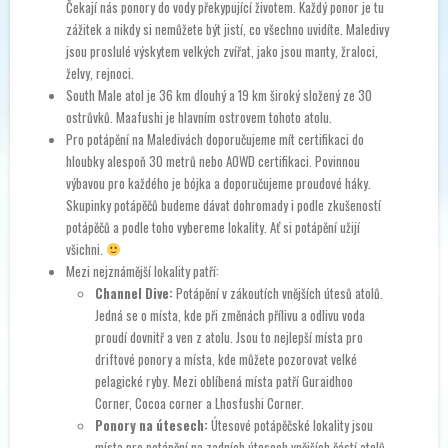
Čekají nás ponory do vody překypující životem. Každý ponor je tu
zážitek a nikdy si nemůžete být jistí, co všechno uvidíte. Maledivy
jsou proslulé výskytem velkých zvířat, jako jsou manty, žraloci,
želvy, rejnoci.
South Male atol je 36 km dlouhý a 19 km široký složený ze 30
ostrůvků. Maafushi je hlavním ostrovem tohoto atolu.
Pro potápění na Maledivách doporučujeme mít certifikaci do
hloubky alespoň 30 metrů nebo AOWD certifikaci. Povinnou
výbavou pro každého je bójka a doporučujeme proudové háky.
Skupinky potápěčů budeme dávat dohromady i podle zkušeností
potápěčů a podle toho vybereme lokality. Ať si potápění užijí
všichni.
Mezi nejznámější lokality patří:
Channel Dive:
Potápění v zákoutích vnějších útesů atolů.
Jedná se o místa, kde při změnách přílivu a odlivu voda
proudí dovnitř a ven z atolu. Jsou to nejlepší místa pro
driftové ponory a místa, kde můžete pozorovat velké
pelagické ryby. Mezi oblíbená místa patří Guraidhoo
Corner, Cocoa corner a Lhosfushi Corner.
Ponory na útesech:
Útesové potápěčské lokality jsou
místa pro potápění na zadních útesech vnějších částí atolů,