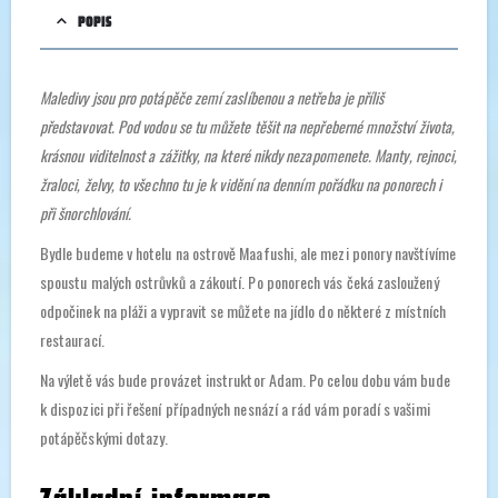
POPIS
Maledivy jsou pro potápěče zemí zaslíbenou a netřeba je příliš
představovat. Pod vodou se tu můžete těšit na nepřeberné množství života,
krásnou viditelnost a zážitky, na které nikdy nezapomenete. Manty, rejnoci,
žraloci, želvy, to všechno tu je k vidění na denním pořádku na ponorech i
při šnorchlování.
Bydle budeme v hotelu na ostrově Maafushi, ale mezi ponory navštívíme
spoustu malých ostrůvků a zákoutí. Po ponorech vás čeká zasloužený
odpočinek na pláži a vypravit se můžete na jídlo do některé z místních
restaurací.
Na výletě vás bude provázet instruktor Adam. Po celou dobu vám bude
k dispozici při řešení případných nesnází a rád vám poradí s vašimi
potápěčskými dotazy.
Základní informace