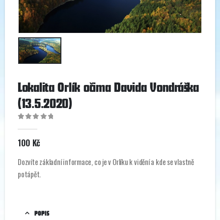
Lokalita Orlík očima Davida Vondráška
(13.5.2020)
0
out of 5
100
Kč
Dozvíte základní informace, co je v Orlíku k vidění a kde se vlastně
potápět.
POPIS