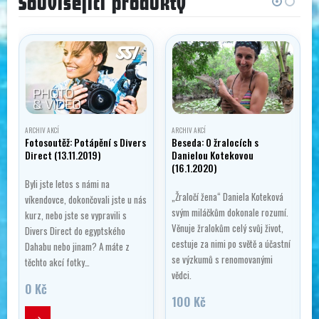
Související produkty
ARCHIV AKCÍ
ARCHIV AKCÍ
Fotosoutěž: Potápění s Divers
Beseda: O žralocích s
Direct (13.11.2019)
Danielou Kotekovou
(16.1.2020)
Byli jste letos s námi na
„Žraločí žena“ Daniela Koteková
víkendovce, dokončovali jste u nás
svým miláčkům dokonale rozumí.
kurz, nebo jste se vypravili s
ý
Věnuje žralokům celý svůj život,
Divers Direct do egyptského
cestuje za nimi po světě a účastní
Dahabu nebo jinam? A máte z
se výzkumů s renomovanými
těchto akcí fotky…
vědci.
0
Kč
100
Kč