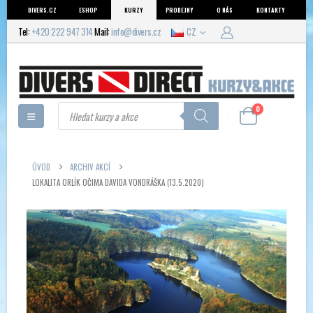
DIVERS.CZ
ESHOP
KURZY
PRODEJNY
O NÁS
KONTAKTY
Tel:
+420 222 947 314
Mail:
info@divers.cz
CZ
Products
0
search
ÚVOD
ARCHIV AKCÍ
LOKALITA ORLÍK OČIMA DAVIDA VONDRÁŠKA (13.5.2020)