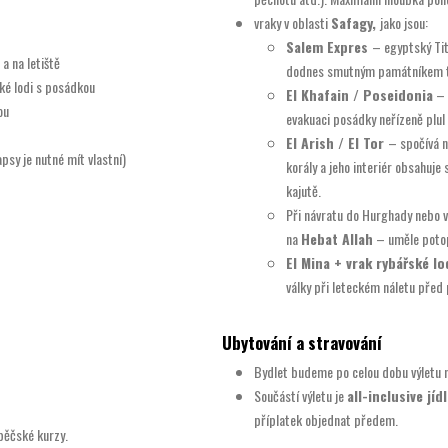
vraky v oblasti
Safagy,
jako jsou:
Salem Expres
– egyptský Tit
a na letiště
dodnes smutným památníkem této
ké lodi s posádkou
El Khafain / Poseidonia
– 
ou
evakuaci posádky neřízeně plul 
El Arish / El Tor
– spočívá n
psy je nutné mít vlastní)
korály a jeho interiér obsahuje
kajutě.
Při návratu do Hurghady nebo v
na
Hebat Allah
– uměle potop
El Mina + vrak rybářské lo
války při leteckém náletu před
Ubytování a stravování
Bydlet budeme po celou dobu výletu na
Součástí výletu je
all-inclusive jíd
příplatek objednat předem.
pěčské kurzy.