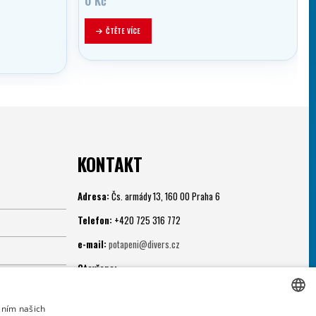
0
Kč
ČTĚTE VÍCE
KONTAKT
Adresa:
Čs. armády 13, 160 00 Praha 6
Telefon:
+420 725 316 772
e-mail:
potapeni@divers.cz
Otevřeno:
Po - Pá: 11.00 - 19.00
áním našich
Potápěčská jáma: