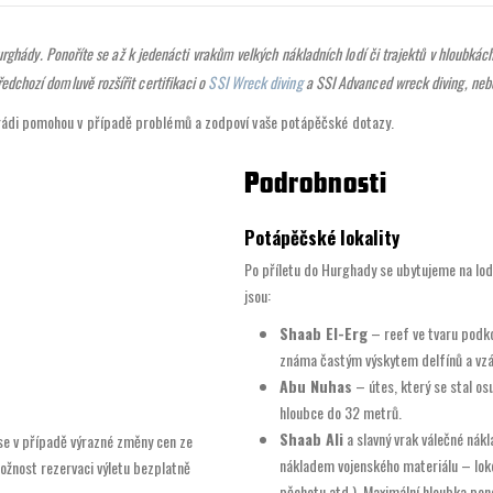
 Hurghády. Ponoříte se až k jedenácti vrakům velkých nákladních lodí či trajektů v hloubká
edchozí domluvě rozšířit certifikaci o
SSI Wreck diving
a SSI Advanced wreck diving, neb
m rádi pomohou v případě problémů a zodpoví vaše potápěčské dotazy.
Podrobnosti
Potápěčské lokality
Po příletu do Hurghady se ubytujeme na lodi
jsou:
Shaab El-Erg
– reef ve tvaru podko
známa častým výskytem delfínů a vzá
Abu Nuhas
– útes, který se stal o
hloubce do 32 metrů.
Shaab Ali
a slavný vrak válečné nákl
 se v případě výrazné změny cen ze
nákladem vojenského materiálu – loko
ožnost rezervaci výletu bezplatně
pěchotu atd.). Maximální hloubka pon