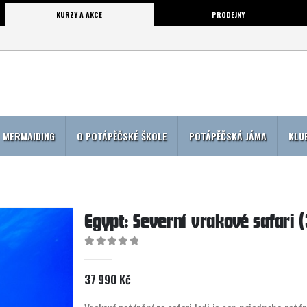
KURZY A AKCE
PRODEJNY
MERMAIDING
O POTÁPĚČSKÉ ŠKOLE
POTÁPĚČSKÁ JÁMA
KLU
Egypt: Severní vrakové safari (
0
out of 5
37 990
Kč