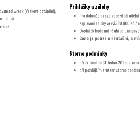
Přihlášky a zálohy
Advanced wreck (Vrakové potápění),
Pro dokončení rezervace stačí udělat
x a další
zaplacení zálohy ve výši 20 000 Kč / 
ers.cz
Doplatek bude nutné uhradit nejpozdě
Cena je pouze orientační, a mů
Storno podmínky
při zrušení do 31. ledna 2025: storno
při pozdějším zrušení: storno poplate