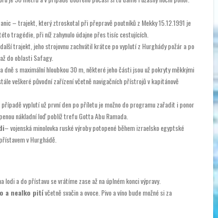
anic – trajekt, který ztroskotal při přepravě poutníků z Mekky 15.12.1991 je
 tragédie, při níž zahynulo údajne přes tisíc cestujících.
další trajekt, jeho strojovnu zachvátil krátce po vyplutí z Hurghády požár a po
až do oblasti Safagy.
a dně s maximální hloubkou 30 m, některé jeho části jsou už pokryty měkkými
 stále veškeré původní zařízení včetně navigačních přístrojů v kapitánově
 případě vyplutí už první den po příletu je možno do programu zařadit i ponor
enou nákladní loď poblíž trefu Gotta Abu Ramada.
di
– vojenská minolovka ruské výroby potopené během izraelsko egyptské
 přístavem v Hurghádě.
 lodi a do přístavu se vrátíme zase až na úplném konci výpravy.
lo a nealko pití
včetně svačin a ovoce.
Pivo a víno bude možné si za