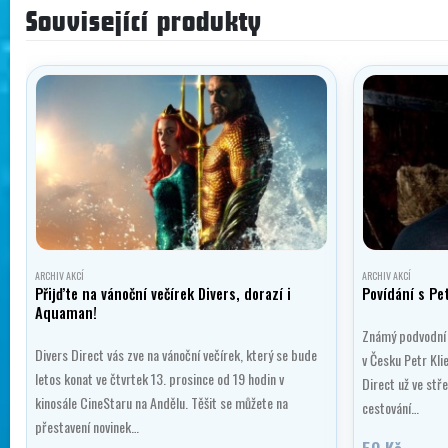
Související produkty
ARCHIV AKCÍ
ARCHIV AKCÍ
Přijďte na vánoční večírek Divers, dorazí i
Povídání s Pe
Aquaman!
Známý podvodní 
Divers Direct vás zve na vánoční večírek, který se bude
v Česku Petr Kli
letos konat ve čtvrtek 13. prosince od 19 hodin v
Direct už ve stře
kinosále CineStaru na Andělu. Těšit se můžete na
cestování…
přestavení novinek…