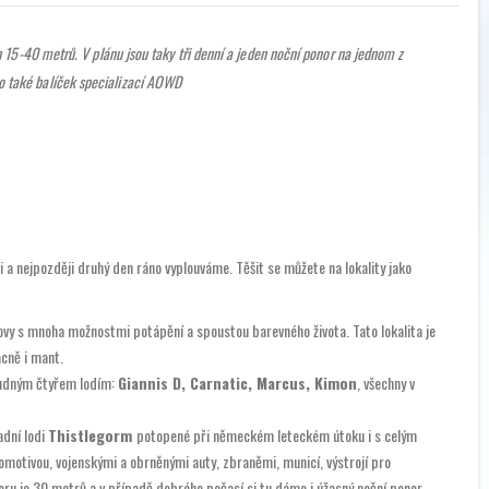
ch 15-40 metrů. V plánu jsou taky tři denní a jeden noční ponor na jednom z
o také balíček specializací AOWD
 a nejpozději druhý den ráno vyplouváme. Těšit se můžete na lokality jako
vy s mnoha možnostmi potápění a spoustou barevného života. Tato lokalita je
cně i mant.
sudným čtyřem lodím:
Giannis D, Carnatic, Marcus, Kimon
, všechny v
adní lodi
Thistlegorm
potopené při německém leteckém útoku i s celým
motivou, vojenskými a obrněnými auty, zbraněmi, municí, výstrojí pro
oru je 30 metrů a v případě dobrého počasí si tu dáme i úžasný noční ponor.