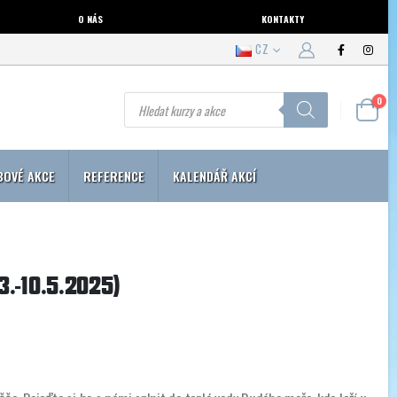
O NÁS
KONTAKTY
CZ
Products
0
search
BOVÉ AKCE
REFERENCE
KALENDÁŘ AKCÍ
3.-10.5.2025)