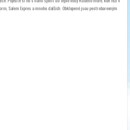
ěče. Pojeďte si ho s námi splnit do teplé vody Rudého moře, kde leží v
orm, Salem Expres a mnoho dalších. Obklopené jsou pestrobarevným