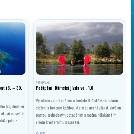
ARCHIV AKCÍ
at (8. – 30.
Potápění: Dámská jízda vol. 1.0
Vyrážíme za potápěním a tentokrát čistě v dámském
ého trojúhelníku.
složení a bereme každou, která se nechá zlákat skvělou
h útesů na světě,
partou, pohodovým potápěním a možná nějakým tím
pláže jako z
vínem k večernímu posezení.