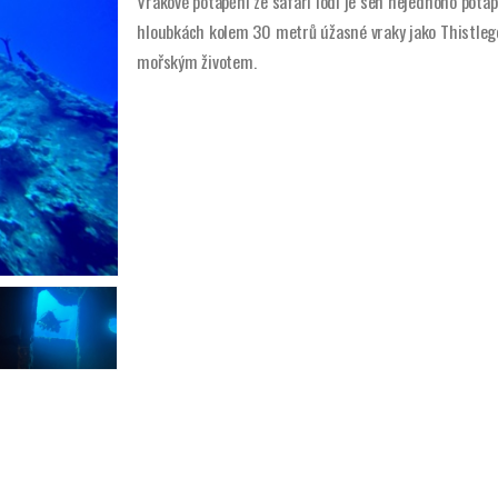
Vrakové potápění ze safari lodi je sen nejednoho potáp
hloubkách kolem 30 metrů úžasné vraky jako Thistleg
mořským životem.