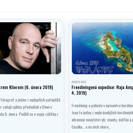
ARCHIV AKCÍ
trem Klierem (6. února 2019)
Freedivingová expedice: Raja Amp
4. 2019)
fotograf a jeden z nejlepších potápěčů
Freediving a pohoda v epicentru korálov
er zahájí cyklus přednášek v Divers
Jsou tu jedny z nejkrásnějších korálovýc
du 6. února. Podělí se o svoje zážitky z
ohromné množství ryb, manty, delfíni a 
časáku… a na nich skoro…