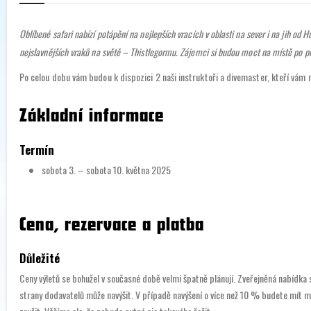
Oblíbené safari nabízí potápění na nejlepších vracích v oblasti na sever i na jih od
nejslavnějších vraků na světě – Thistlegormu. Zájemci si budou moct na místě po př
Po celou dobu vám budou k dispozici 2 naši instruktoři a divemaster, kteří vá
Základní informace
Termín
sobota 3. – sobota 10. května 2025
Cena, rezervace a platba
Důležité
Ceny výletů se bohužel v současné době velmi špatně plánují. Zveřejněná nabídka
strany dodavatelů může navýšit. V případě navýšení o více než 10 % budete mít m