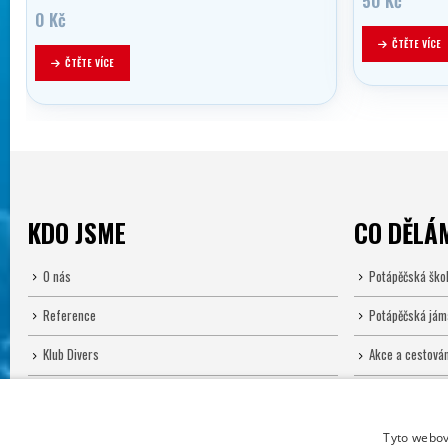
50
Kč
0
Kč
ČTĚTE VÍCE
ČTĚTE VÍCE
KDO JSME
CO DĚLÁ
O nás
Potápěčská ško
Reference
Potápěčská jám
Klub Divers
Akce a cestován
E-shop
Půjčovna
Servis
Tyto webov