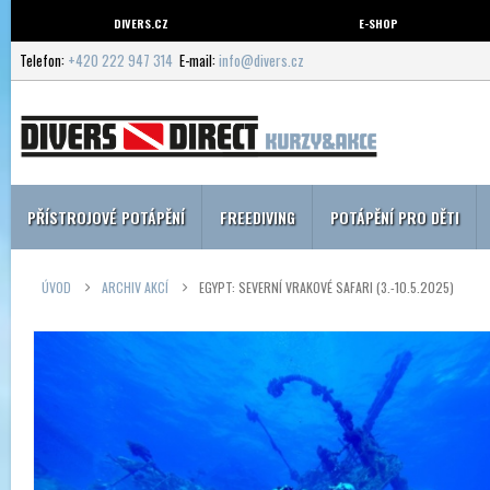
DIVERS.CZ
E-SHOP
Telefon:
+420 222 947 314
E-mail:
info@divers.cz
PŘÍSTROJOVÉ POTÁPĚNÍ
FREEDIVING
POTÁPĚNÍ PRO DĚTI
ÚVOD
ARCHIV AKCÍ
EGYPT: SEVERNÍ VRAKOVÉ SAFARI (3.-10.5.2025)