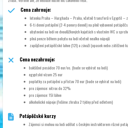
zrušit. Věříme ale, že nebude nutné nic takového řešit.
Cena zahrnuje:
letenku Praha – Hurghada – Praha, včetně transferů v Egyptě – z 
6-ti denní potápění (2-4 ponory denně) na plně vybavené potápěčs
ubytování na lodi ve dvoulůžkových kajutách s vlastním WC a sprch
plná penze během pobytu na lodi včetně nealko nápojů
zapůjčení potápěčské lahve (12l) a závaží (opasek nebo zátěžové ka
Cena nezahrnuje:
bakšišné posádce 70 eur/os. (bude se vybírat na lodi)
egyptské vízum 25 eur
poplatky za potápění a přístav 70 eur (bude se vybírat na lodi)
pro zájemce: nitrox do 32%
pro zájemce: 15l láhve
alkoholické nápoje (řešíme zhruba 2 týdny před odletem)
Potápěčské kurzy
Zájemci si mohou na lodi udělat s českým instruktorem různé potá