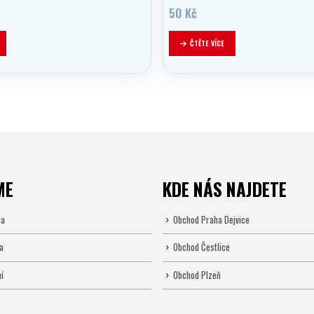
50
Kč
ČTĚTE VÍCE
ME
KDE NÁS NAJDETE
la
Obchod Praha Dejvice
a
Obchod Čestlice
í
Obchod Plzeň