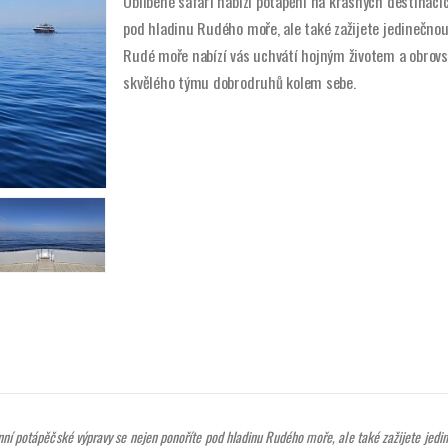
Oblíbené safari nabízí potápění na krásných destinací
pod hladinu Rudého moře, ale také zažijete jedinečnou
Rudé moře nabízí vás uchvátí hojným životem a obrovs
skvělého týmu dobrodruhů kolem sebe.
nní potápěčské výpravy se nejen ponoříte pod hladinu Rudého moře, ale také zažijete jedi