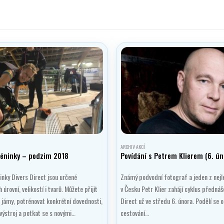
ARCHIV AKCÍ
réninky – podzim 2018
Povídání s Petrem Klierem (6. ún
nky Divers Direct jsou určené
Známý podvodní fotograf a jeden z nej
rovní, velikostí i tvarů. Můžete přijít
v Česku Petr Klier zahájí cyklus přednáš
o jámy, potrénovat konkrétní dovednosti,
Direct už ve středu 6. února. Podělí se o
výstroj a potkat se s novými…
cestování…