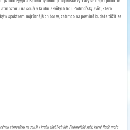
ch jižního Egypta. Během týdenní potápěčské výpravy se nejen ponoříte
 atmosféru na souši v kruhu skvělých lidí. Podmořský svět, které
kým spektrem nejrůznějších barev, zatímco na pevnině budete těžit ze
nečnou atmosféru na souši v kruhu skvělých lidí. Podmořský svět, které Rudé moře