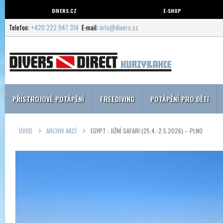
DIVERS.CZ
E-SHOP
Telefon:
+420 222 947 314
E-mail:
info@divers.cz
PŘÍSTROJOVÉ POTÁPĚNÍ
FREEDIVING
POTÁPĚNÍ PRO DĚTI
ÚVOD
ARCHIV AKCÍ
EGYPT : JIŽNÍ SAFARI (25.4.-2.5.2026) – PLNO