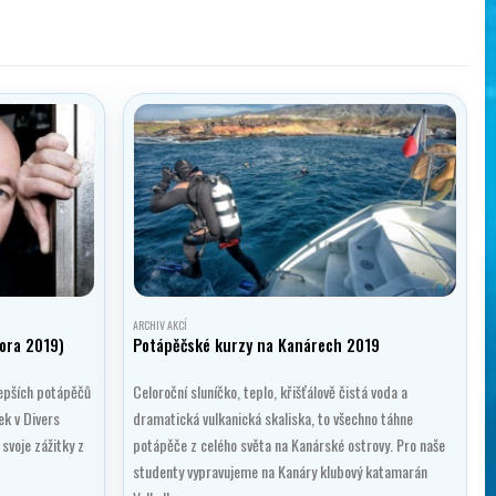
ARCHIV AKCÍ
ora 2019)
Potápěčské kurzy na Kanárech 2019
lepších potápěčů
Celoroční sluníčko, teplo, křišťálově čistá voda a
ek v Divers
dramatická vulkanická skaliska, to všechno táhne
 svoje zážitky z
potápěče z celého světa na Kanárské ostrovy. Pro naše
studenty vypravujeme na Kanáry klubový katamarán