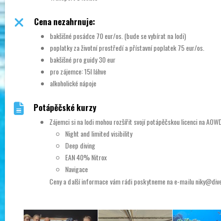
Cena nezahrnuje:
bakšišné posádce 70 eur/os. (bude se vybírat na lodi)
poplatky za životní prostředí a přístavní poplatek 75 eur/os.
bakšišné pro guidy 30 eur
pro zájemce: 15l láhve
alkoholické nápoje
Potápěčské kurzy
Zájemci si na lodi mohou rozšířit svojí potápěčskou licenci na AOWD 
Night and limited visibility
Deep diving
EAN 40% Nitrox
Navigace
Ceny a další informace vám rádi poskytneme na e-mailu niky@div