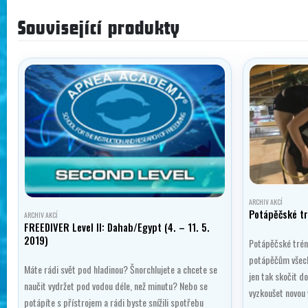
Související produkty
ARCHIV AKCÍ
Potápěčské t
ARCHIV AKCÍ
FREEDIVER Level II: Dahab/Egypt (4. – 11. 5.
2019)
Potápěčské tréni
potápěčům všech ú
Máte rádi svět pod hladinou? Šnorchlujete a chcete se
jen tak skočit d
naučit vydržet pod vodou déle, než minutu? Nebo se
vyzkoušet novou 
potápíte s přístrojem a rádi byste snížili spotřebu