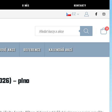
O NÁS
KONTAKTY
CZ
Products
0
search
BOVÉ AKCE
REFERENCE
KALENDÁŘ AKCÍ
2026) – plno