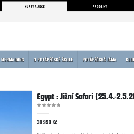
KURZY A AKCE
PRODEJNY
MERMAIDING
O POTÁPĚČSKÉ ŠKOLE
POTÁPĚČSKÁ JÁMA
KLU
Egypt : Jižní Safari (25.4.-2.5.
0
out of 5
38 990
Kč