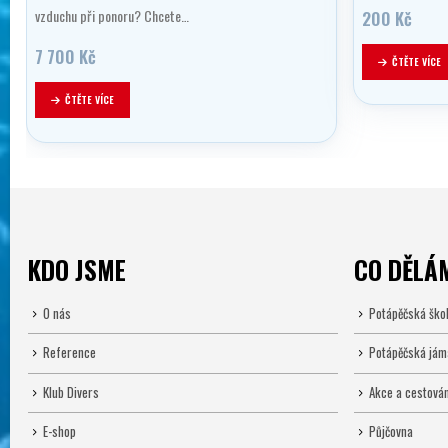
vzduchu při ponoru? Chcete…
200
Kč
7 700
Kč
ČTĚTE VÍCE
ČTĚTE VÍCE
KDO JSME
CO DĚLÁ
O nás
Potápěčská ško
Reference
Potápěčská jám
Klub Divers
Akce a cestován
E-shop
Půjčovna