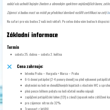
nabízí vás uchvátí hojným životem a obrovským spektrem nejrůznějších barev, zatí
Zájemci si budou moct na místě po předchozí domluvě rozšířit certifikaci na celý
ba
Na safari pro vás budou 2 naši instruktoři. Po celou dobu vám budou k dispozici
Základní informace
Termín
sobota 25. dubna – sobota 2. května
Cena zahrnuje:
letenku Praha – Hurgada > Marsa – Praha
6-ti denní potápění (2-4 ponory denně) na plně vybavené potápěčs
ubytování na lodi ve dvoulůžkových kajutách s vlastním WC a sprch
plná penze během pobytu na lodi včetně nealko nápojů
zapůjčení potápěčské lahve (12l) a závaží (opasek nebo zátěžové kap
pro zájemce: nitrox do 32%
Transport z letiště