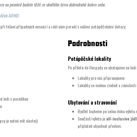
mco na pevnině budete těžit ze skvělého týmu dobrodruhů kolem sebe.
líček AOWD
.
 při řešení případných nesnází a rádi vám poradí s vašimi potápěčskými dotazy.
Podrobnosti
Potápěčské lokality
Po příletu do Hurgady se ubytujeme na lodi 
Lokality pro vás připravujeme
Lokality se mohou změnit v závislosti
ké lodi s posádkou
Ubytování a stravování
ou
Bydlet budeme po celou dobu výletu na
Součástí výletu je
all-inclusive jíd
sy je nutné mít vlastní)
příplatek objednat předem.