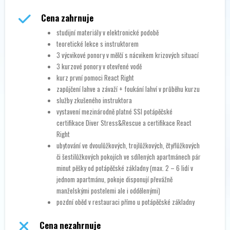
Cena zahrnuje
studijní materiály v elektronické podobě
teoretické lekce s instruktorem
3 výcvikové ponory v mělčí s nácvikem krizových situací
3 kurzové ponory v otevřené vodě
kurz první pomoci React Right
zapůjčení lahve a závaží + foukání lahví v průběhu kurzu
služby zkušeného instruktora
vystavení mezinárodně platné SSI potápěčské
certifikace Diver Stress&Rescue a certifikace React
Right
ubytování ve dvoulůžkových, trojlůžkových, čtyřlůžkových
či šestilůžkových pokojích ve sdílených apartmánech pár
minut pěšky od potápěčské základny (max. 2 – 6 lidí v
jednom apartmánu, pokoje disponují převážně
manželskými postelemi ale i oddělenými)
pozdní oběd v restauraci přímo u potápěčské základny
Cena nezahrnuje