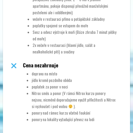
apartmánu, pokoje disponují převážně manželskými
postelemi ale i oddělenými)
večeře v restauraci přímo u potápěčské základny
poplatky spojené se vstupem do moře
Svoz a odvoz výstroje k moři (Báze zhruba 7 minut pěšky
od moře)
2x večeře v restauraci (hlavní jídlo, salát a
nealkoholické pití) a svačiny
Cena nezahrnuje
dopravu na místo
jídlo kromě pozdního oběda
poplatek za ponor v noci
Nitrox směs a ponor (V rámci Nitrox kurzu ponory
nejsou, nicméně doporučujeme využít příležitosti a Nitrox
si vyzkoušet i pod vodou
).
ponory nad rámec kurzu včetně foukání
ponory na lokality vyžadující převoz na lodi