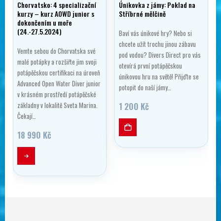
Chorvatsko: 4 specializační
Únikovka z jámy: Poklad na
kurzy – kurz AOWD junior s
Stříbrné mělčině
dokončením u moře
(24.-27.5.2024)
Baví vás únikové hry? Nebo si
chcete užít trochu jinou zábavu
Vemte sebou do Chorvatska své
pod vodou? Divers Direct pro vás
malé potápky a rozšiřte jim svoji
otevírá první potápěčskou
potápěčskou certifikaci na úroveň
únikovou hru na světě! Přijďte se
Advanced Open Water Diver junior
potopit do naší jámy…
v krásném prostředí potápěčské
1 200
Kč
základny v lokalitě Sveta Marina.
Čekají…
18 990
Kč