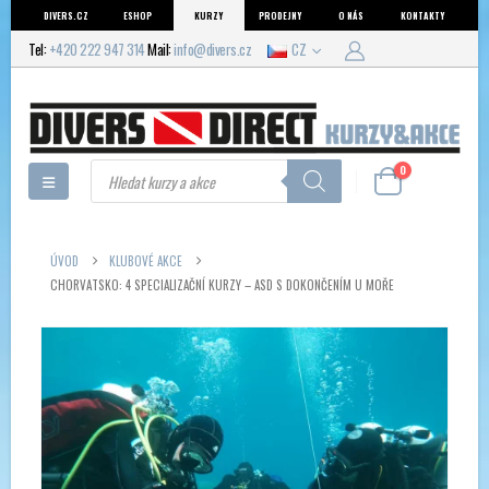
DIVERS.CZ
ESHOP
KURZY
PRODEJNY
O NÁS
KONTAKTY
Tel:
+420 222 947 314
Mail:
info@divers.cz
CZ
Products
0
search
ÚVOD
KLUBOVÉ AKCE
CHORVATSKO: 4 SPECIALIZAČNÍ KURZY – ASD S DOKONČENÍM U MOŘE