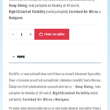
Deep Diving
, tedy potápění do hloubky až 40 metrů,
Night&Limited Visibility
(noční potápění),
Enriched Air Nitrox
a
Navigace
.
PŘIDAT DO KOŠÍKU
POPIS
Rozšiřte si svoji potápěčskou certifikaci na úroveň Advanced Speciality
Diver v krásném prostředí potápěčské základny v lokalitě Sveta Marina.
Čekají vás čtyři plnohodnotné specializační kurzy –
Deep Diving
, tedy
potápění do hloubky až 40 metrů,
Night&Limited Visibility
(noční
potápění),
Enriched Air Nitrox
a
Navigace
.
Po celou dobu intenzivního kurzu se vám bude věnovat instruktor Divers