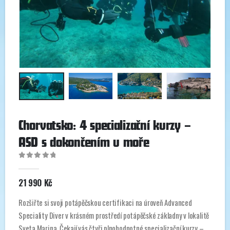
Chorvatsko: 4 specializační kurzy –
ASD s dokončením u moře
0
out of 5
21 990
Kč
Rozšiřte si svoji potápěčskou certifikaci na úroveň Advanced
Speciality Diver v krásném prostředí potápěčské základny v lokalitě
Sveta Marina. Čekají vás čtyři plnohodnotné specializační kurzy –