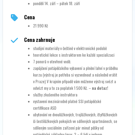
pondělí 14. září – pátek 18. září
Cena
21 990 Kč
Cena zahrnuje
studijní materiály v češtině v elektronické podobě
teoretické lekce s instruktorem ke každé specializaci
7 ponorů v otevřené vodě.
zapůjčení potápěčského vybavení a plnění lahví v průběhu
kurzu (výstroj je potřeba si vyzvednout a následně vrátit
v Praze) V krajním případě vám můžeme výstroj svézt a
odvézt my a to za poplatek 1 500 Kč. –
na dotaz!
služby zkušeného instruktora
vystavení mezinárodně platné SSI potápěčské
certifikace ASD
ubytování ve dvoulůžkových, trojlůžkových, čtyřlůžkových
či šestilůžkových pokojích ve sdílených apartmánech, se
sdíleným sociálním zařízení pár minut pěšky od
potápěčské základny (max. 2 – 6 lidí v jednom