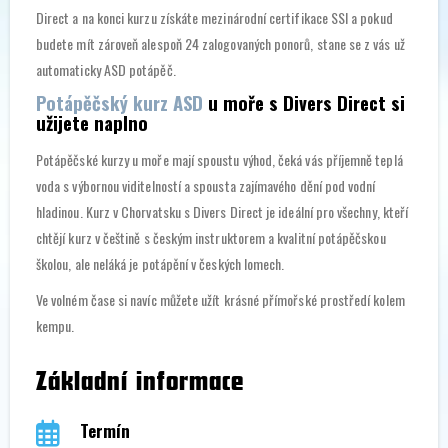
Direct a na konci kurzu získáte mezinárodní certifikace SSI a pokud
budete mít zároveň alespoň 24 zalogovaných ponorů, stane se z vás už
automaticky ASD potápěč.
Potápěčský kurz ASD
u moře s Divers Direct si
užijete naplno
Potápěčské kurzy u moře mají spoustu výhod, čeká vás příjemně teplá
voda s výbornou viditelností a spousta zajímavého dění pod vodní
hladinou. Kurz v Chorvatsku s Divers Direct je ideální pro všechny, kteří
chtějí kurz v češtině s českým instruktorem a kvalitní potápěčskou
školou, ale neláká je potápění v českých lomech.
Ve volném čase si navíc můžete užít krásné přímořské prostředí kolem
kempu.
Základní informace
Termín