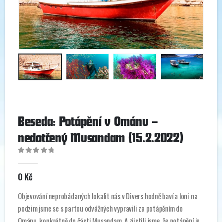
Beseda: Potápění v Ománu –
nedotčený Musandam (15.2.2022)
0
out of 5
0
Kč
Objevování neprobádaných lokalit nás v Divers hodně baví a loni na
podzim jsme se s partou odvážných vypravili za potápěním do
Ománu, konkrétně do části Musandam. A zjistili jsme, že potápění je