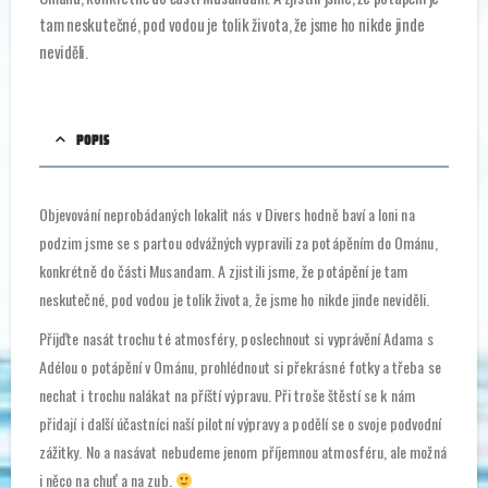
tam neskutečné, pod vodou je tolik života, že jsme ho nikde jinde
neviděli.
POPIS
Objevování neprobádaných lokalit nás v Divers hodně baví a loni na
podzim jsme se s partou odvážných vypravili za potápěním do Ománu,
konkrétně do části Musandam. A zjistili jsme, že potápění je tam
neskutečné, pod vodou je tolik života, že jsme ho nikde jinde neviděli.
Přijďte nasát trochu té atmosféry, poslechnout si vyprávění Adama s
Adélou o potápění v Ománu, prohlédnout si překrásné fotky a třeba se
nechat i trochu nalákat na příští výpravu. Při troše štěstí se k nám
přidají i další účastníci naší pilotní výpravy a podělí se o svoje podvodní
zážitky. No a nasávat nebudeme jenom příjemnou atmosféru, ale možná
i něco na chuť a na zub.