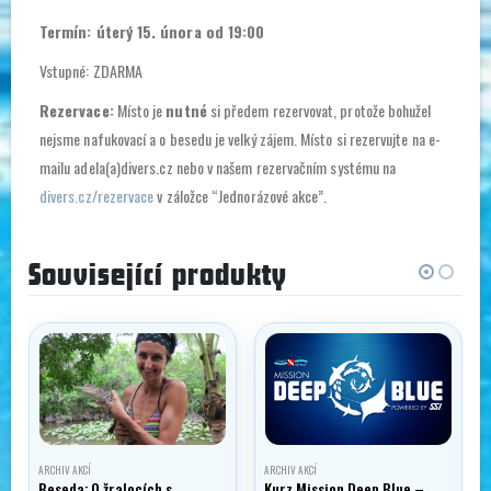
Termín: úterý 15. února od 19:00
Vstupné: ZDARMA
Rezervace:
Místo je
nutné
si předem rezervovat, protože bohužel
nejsme nafukovací a o besedu je velký zájem. Místo si rezervujte na e-
mailu adela(a)divers.cz nebo v našem rezervačním systému na
divers.cz/rezervace
v záložce “Jednorázové akce”.
Související produkty
ARCHIV AKCÍ
ARCHIV AKCÍ
Beseda: O žralocích s
Kurz Mission Deep Blue –