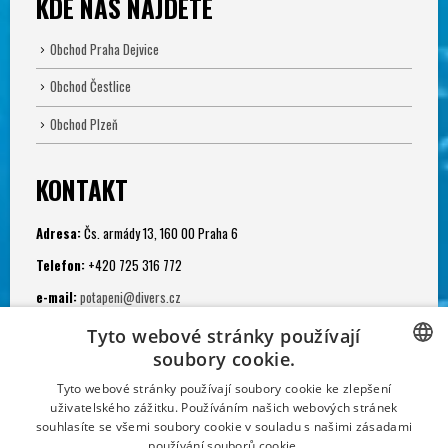
KDE NÁS NAJDETE
Obchod Praha Dejvice
Obchod Čestlice
Obchod Plzeň
KONTAKT
Adresa:
Čs. armády 13, 160 00 Praha 6
Telefon:
+420 725 316 772
e-mail:
potapeni@divers.cz
Otevřeno:
Tyto webové stránky používají
Po - Pá: 11.00 - 19.00
soubory cookie.
CZECH
Potápěčská jáma:
Tyto webové stránky používají soubory cookie ke zlepšení
uživatelského zážitku. Používáním našich webových stránek
Po - Ne: 9.00 - 22.00
CZECH
souhlasíte se všemi soubory cookie v souladu s našimi zásadami
používání souborů cookie.