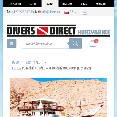
DIVERS.CZ
ESHOP
KURZY
PRODEJNY
O NÁS
KONTAKTY
Tel:
+420 222 947 314
Mail:
info@divers.cz
CZ
Products
0
search
ÚVOD
ARCHIV AKCÍ
BESEDA: POTÁPĚNÍ V OMÁNU – NEDOTČENÝ MUSANDAM (15.2.2022)