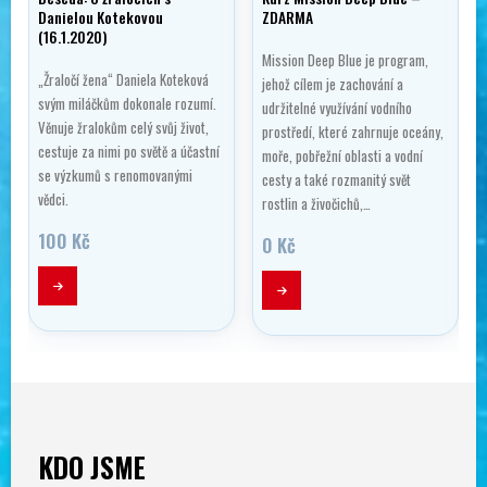
Danielou Kotekovou
ZDARMA
(16.1.2020)
Mission Deep Blue je program,
„Žraločí žena“ Daniela Koteková
jehož cílem je zachování a
svým miláčkům dokonale rozumí.
udržitelné využívání vodního
Věnuje žralokům celý svůj život,
prostředí, které zahrnuje oceány,
cestuje za nimi po světě a účastní
moře, pobřežní oblasti a vodní
se výzkumů s renomovanými
cesty a také rozmanitý svět
vědci.
rostlin a živočichů,…
100
Kč
0
Kč
KDO JSME