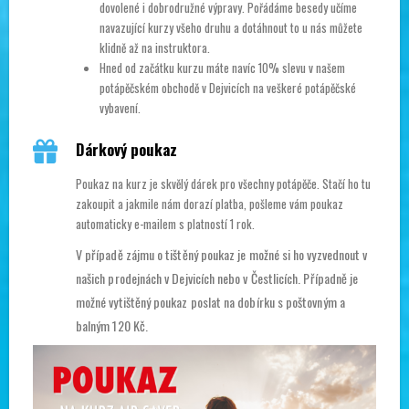
dovolené i dobrodružné výpravy. Pořádáme besedy učíme
navazující kurzy všeho druhu a dotáhnout to u nás můžete
klidně až na instruktora.
Hned od začátku kurzu máte navíc 10% slevu v našem
potápěčském obchodě v Dejvicích na veškeré potápěčské
vybavení.
Dárkový poukaz
Poukaz na kurz je skvělý dárek pro všechny potápěče. Stačí ho tu
zakoupit a jakmile nám dorazí platba, pošleme vám poukaz
automaticky e-mailem s platností 1 rok.
V případě zájmu o tištěný poukaz je možné si ho vyzvednout v
našich prodejnách v Dejvicích nebo v Čestlicích. Případně je
možné vytištěný poukaz poslat na dobírku s poštovným a
balným 120 Kč.