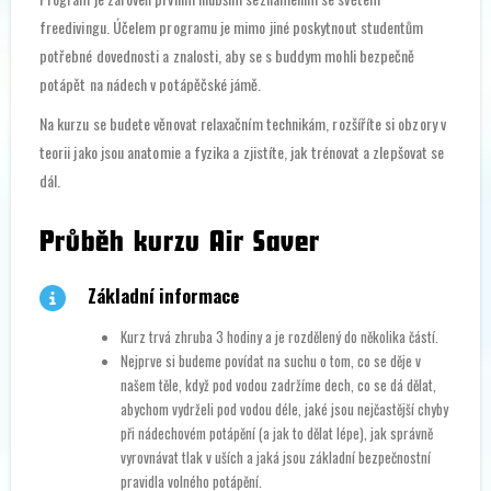
freedivingu. Účelem programu je mimo jiné poskytnout studentům
potřebné dovednosti a znalosti, aby se s buddym mohli bezpečně
potápět na nádech v potápěčské jámě.
Na kurzu se budete věnovat relaxačním technikám, rozšíříte si obzory v
teorii jako jsou anatomie a fyzika a zjistíte, jak trénovat a zlepšovat se
dál.
Průběh kurzu Air Saver
Základní informace
Kurz trvá zhruba 3 hodiny a je rozdělený do několika částí.
Nejprve si budeme povídat na suchu o tom, co se děje v
našem těle, když pod vodou zadržíme dech, co se dá dělat,
abychom vydrželi pod vodou déle, jaké jsou nejčastější chyby
při nádechovém potápění (a jak to dělat lépe), jak správně
vyrovnávat tlak v uších a jaká jsou základní bezpečnostní
pravidla volného potápění.