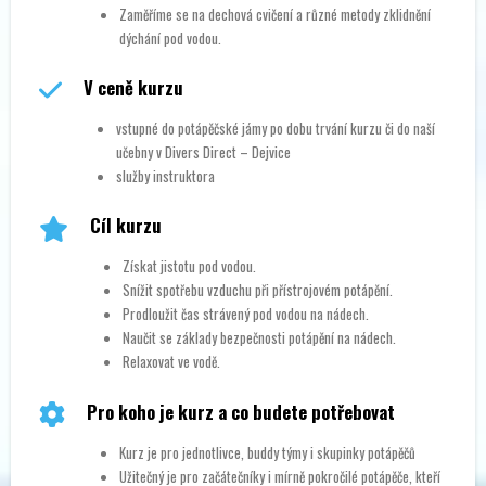
Zaměříme se na dechová cvičení a různé metody zklidnění
dýchání pod vodou.
V ceně kurzu
vstupné do potápěčské jámy po dobu trvání kurzu či do naší
učebny v Divers Direct – Dejvice
služby instruktora
Cíl kurzu
Získat jistotu pod vodou.
Snížit spotřebu vzduchu při přístrojovém potápění.
Prodloužit čas strávený pod vodou na nádech.
Naučit se základy bezpečnosti potápění na nádech.
Relaxovat ve vodě.
Pro koho je kurz a co budete potřebovat
Kurz je pro jednotlivce, buddy týmy i skupinky potápěčů
Užitečný je pro začátečníky i mírně pokročilé potápěče, kteří