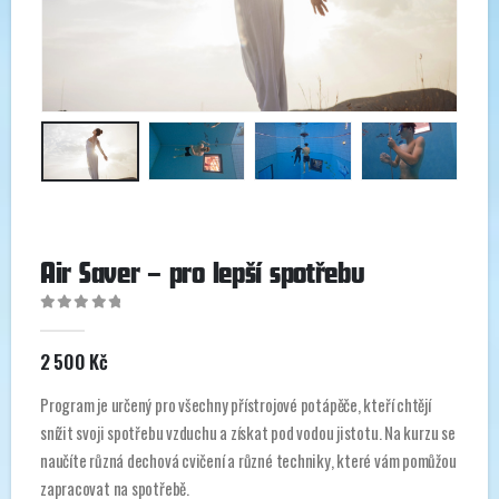
Air Saver – pro lepší spotřebu
0
out of 5
2 500
Kč
Program je určený pro všechny přístrojové potápěče, kteří chtějí
snížit svoji spotřebu vzduchu a získat pod vodou jistotu. Na kurzu se
naučíte různá dechová cvičení a různé techniky, které vám pomůžou
zapracovat na spotřebě.