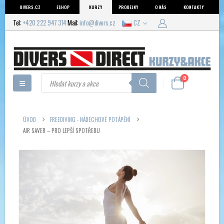
DIVERS.CZ
ESHOP
KURZY
PRODEJNY
O NÁS
KONTAKTY
Tel:
+420 222 947 314
Mail:
info@divers.cz
CZ
Products
0
search
ÚVOD
FREEDIVING - NÁDECHOVÉ POTÁPĚNÍ
AIR SAVER – PRO LEPŠÍ SPOTŘEBU