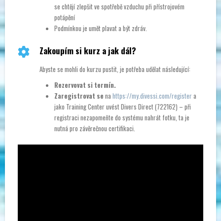
se chtějí zlepšit ve spotřebě vzduchu při přístrojovém
potápění
Podmínkou je umět plavat a bý
t zdráv.
Zakoupím si kurz a jak dál?
Abyste se mohli do kurzu pustit, je potřeba udělat následující:
Rezervovat si termín.
Zaregistrovat se
na
https://my.divessi.com/register
a
jako Training Center uvést Divers Direct (722162) – při
registraci nezapomeňte do systému nahrát fotku, ta je
nutná pro závěrečnou certifikaci.