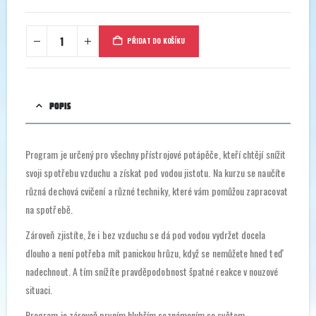
PŘIDAT DO KOŠÍKU
POPIS
Program je určený pro všechny přístrojové potápěče, kteří chtějí snížit
svoji spotřebu vzduchu a získat pod vodou jistotu. Na kurzu se naučíte
různá dechová cvičení a různé techniky, které vám pomůžou zapracovat
na spotřebě.
Zároveň zjistíte, že i bez vzduchu se dá pod vodou vydržet docela
dlouho a není potřeba mít panickou hrůzu, když se nemůžete hned teď
nadechnout. A tím snížíte pravděpodobnost špatné reakce v nouzové
situaci.
Program je zároveň prvním hlubším seznámením se světem