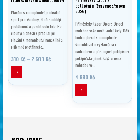
Fitness plavání s monoploutví
Příměstský tábor s
potápěním (červenec/srpen
2026)
Plavání s monoploutví je ideální
sport pro všechny, kteří si chtějí
Příměstský tábor Divers Direct
protáhnout a posílit celé tělo. Po
nadchne vaše malé vodní živly. Děti
dlouhých dnech v práci si při
budou plavat s monoploutví,
plavání s monoploutví nenásilně a
šnorchlovat a vyzkouší si i
příjemně protáhnete…
nádechové a přístrojové potápění v
Rozpětí
310
Kč
–
2 600
Kč
potápěčské jámě. Když zrovna
cen:
nebudou ve…
Tento produkt má více variant. Možnosti lze vybrat na stránce produktu
310 Kč
až
4 990
Kč
2
Tento produkt má více variant. Možnosti lze vybrat na stránce produktu
600 Kč