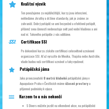
Kvalitní výcvik
Ten považujeme za nejdůležitější, kurzy jsou intenzivní,
nehledáme zkratky a držíme standardy, jak je známe ze
zahraničí. Dobrý potápěč se umí bezpečně a efektivně potápět,
přičemž svou činností nedevastuje svět pod vodní hladinou a ani
nad ní. Takového potápěče z vás uděláme.
Certifikace SSI
Po dokončení kurzu získáte certifikaci celosvětově uznávané
organizace SSI. Ať už vyrazíte do Mexika, Thajska nebo Austrálie,
všude budou vaši certifikaci uznávat a taky vyučovat.
Potápěčská jáma
Jako provozovatelé
8 metrů hluboké
potápěčské jámy v
Aquapalace Praha v Čestlicích máme
úžasné prostory
a
příjemné podmínky k výuce.
Kurzem to u nás nekončí
S Divers můžete jezdit na víkendové akce, na potápěčské