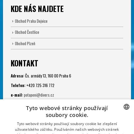
KDE NÁS NAJDETE
Obchod Praha Dejvice
Obchod Čestlice
Obchod Plzeň
KONTAKT
Adresa:
Čs. armády 13, 160 00 Praha 6
Telefon:
+420 725 316 772
e-mail:
potapeni@divers.cz
Otevřeno:
Tyto webové stránky používají
Po - Pá: 11.00 - 19.00
soubory cookie.
Potápěčská jáma:
CZECH
Tyto webové stránky používají soubory cookie ke zlepšení
uživatelského zážitku. Používáním našich webových stránek
Po - Ne: 9.00 - 22.00
CZECH