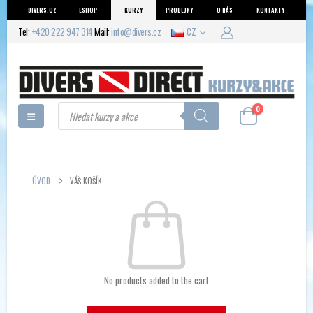
DIVERS.CZ
ESHOP
KURZY
PRODEJNY
O NÁS
KONTAKTY
Tel:
+420 222 947 314
Mail:
info@divers.cz
CZ
Products
0
search
ÚVOD
VÁŠ KOŠÍK
No products added to the cart