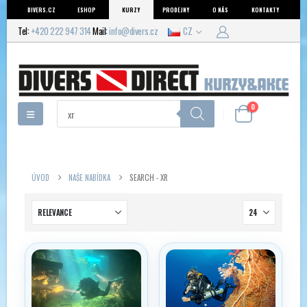
DIVERS.CZ
ESHOP
KURZY
PRODEJNY
O NÁS
KONTAKTY
Tel:
+420 222 947 314
Mail:
info@divers.cz
CZ
Products
0
search
ÚVOD
NAŠE NABÍDKA
SEARCH - XR