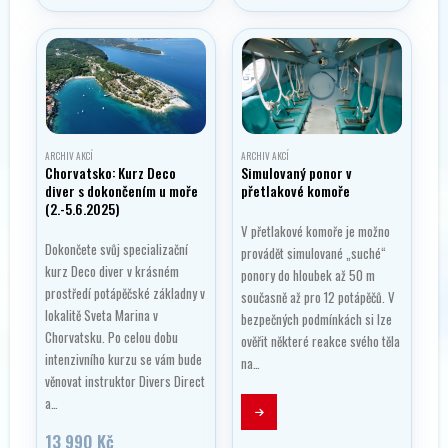
ARCHIV AKCÍ
ARCHIV AKCÍ
Chorvatsko: Kurz Deco
Simulovaný ponor v
diver s dokončením u moře
přetlakové komoře
(2.-5.6.2025)
V přetlakové komoře je možno
Dokončete svůj specializační
provádět simulované „suché“
kurz Deco diver v krásném
ponory do hloubek až 50 m
prostředí potápěčské základny v
současně až pro 12 potápěčů. V
lokalitě Sveta Marina v
bezpečných podmínkách si lze
Chorvatsku. Po celou dobu
ověřit některé reakce svého těla
intenzivního kurzu se vám bude
na…
věnovat instruktor Divers Direct
a…
13 990
Kč