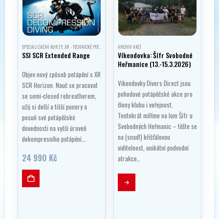
na
stránce
produktu
SPECIALIZAČNÍ KURZY
,
XR - TECHNICKÉ POTÁPĚNÍ
ARCHIV AKCÍ
SSI SCR Extended Range
Víkendovka: Šífr Svobodné
Heřmanice (13.-15.3.2026)
Objev nový způsob potápění s XR
Víkendovky Divers Direct jsou
SCR Horizon. Nauč se pracovat
pohodové potápěčské akce pro
se semi-closed rebreatherem,
členy klubu i veřejnost.
užij si delší a tišší ponory a
Tentokrát míříme na lom Šífr u
posuň své potápěčské
Svobodných Heřmanic – těšte se
dovednosti na vyšší úroveň
na (snad!) křišťálovou
dekompresního potápění….
viditelnost, unikátní podvodní
24 990
Kč
atrakce…