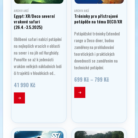
ARCHIV AKCÍ
ARCHIV AKCÍ
Egypt: XR/Deco severní
Tréninky pro přístrojové
vrakové safari
potápěče na téma DECO/XR
(26.4.-3.5.2025)
Potápěčské tréninky Extended
Oblíbené safari nabízí potápění
range a Deco diver, budou
na nejlepších vracích v oblasti
zaměřeny na prohlubování
na sever i na jih od Hurghády.
teoretických i praktických
Ponoříte se až k jedenácti
dovedností se zaměřením na
vrakům velkých nákladních lodí
technické potápění.
či trajektů v hloubkách od…
Rozpětí
699
Kč
–
799
Kč
cen:
41 990
Kč
699 Kč
Tento
až
produkt
799 Kč
má
více
variant.
Možnosti
lze
vybrat