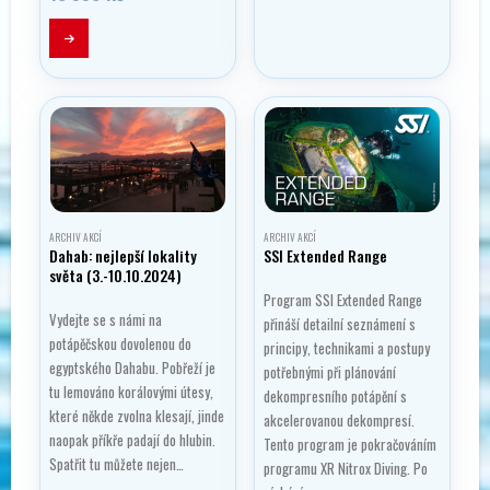
ARCHIV AKCÍ
ARCHIV AKCÍ
Dahab: nejlepší lokality
SSI Extended Range
světa (3.-10.10.2024)
Program SSI Extended Range
Vydejte se s námi na
přináší detailní seznámení s
potápěčskou dovolenou do
principy, technikami a postupy
egyptského Dahabu. Pobřeží je
potřebnými při plánování
tu lemováno korálovými útesy,
dekompresního potápění s
které někde zvolna klesají, jinde
akcelerovanou dekompresí.
naopak příkře padají do hlubin.
Tento program je pokračováním
Spatřit tu můžete nejen…
programu XR Nitrox Diving. Po