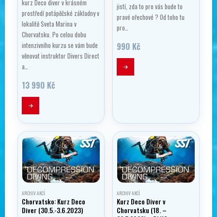
kurz Deco diver v krásném
jistí, zda to pro vás bude to
prostředí potápěčské základny v
pravé ořechové ? Od toho tu
lokalitě Sveta Marina v
pro…
Chorvatsku. Po celou dobu
990
Kč
intenzivního kurzu se vám bude
věnovat instruktor Divers Direct
a…
13 990
Kč
ARCHIV AKCÍ
ARCHIV AKCÍ
Chorvatsko: Kurz Deco
Kurz Deco Diver v
Diver (30.5.-3.6.2023)
Chorvatsku (18. –