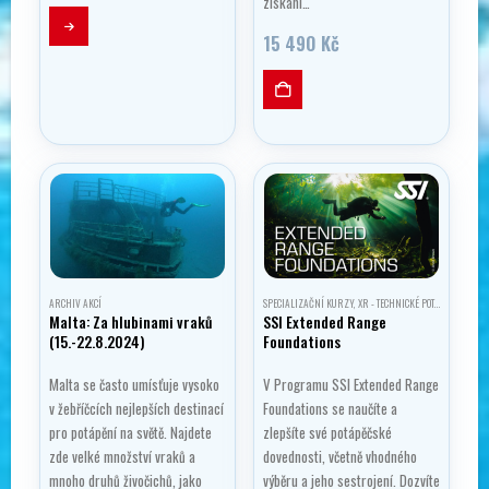
získání…
15 490
Kč
ARCHIV AKCÍ
SPECIALIZAČNÍ KURZY
,
XR - TECHNICKÉ POTÁPĚNÍ
Malta: Za hlubinami vraků
SSI Extended Range
(15.-22.8.2024)
Foundations
Malta se často umísťuje vysoko
V Programu SSI Extended Range
v žebříčcích nejlepších destinací
Foundations se naučíte a
pro potápění na světě. Najdete
zlepšíte své potápěčské
zde velké množství vraků a
dovednosti, včetně vhodného
mnoho druhů živočichů, jako
výběru a jeho sestrojení. Dozvíte