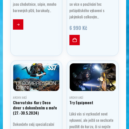
jsou chobotnice, sépie, mnoho
se více o používání tec
barevných plžů, barakudy…
potápěčského vybavení s
jakýmkoli celkovým…
6 990
Kč
ARCHIV AKCÍ
ARCHIV AKCÍ
Chorvatsko: Kurz Deco
Try Equipment
diver s dokončením u moře
(27.-30.5.2024)
Láká vás si vyzkoušet nové
vybavení, ale ještě se nechcete
Dokončete svůj specializační
pouštět do kurzu, či si nejste